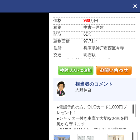
価格
980
万円
種別
中古一戸建
間取
6DK
建物面積
97.71㎡
住所
兵庫県神戸市西区今寺
交通
明石駅
バス18分 伊川谷住宅前 停歩6分
担当者のコメント
大野伸吾
●電話予約の方、QUOカード1,000円プ
レゼント！
●シャッター付き車庫で大切なお車を雨
風から守ります
●６DKを５LDＫとしても利用可能です
●優和ならネット掲載の全物件をまとめ