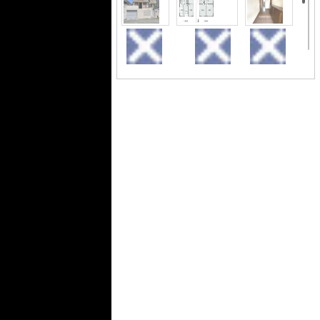
てご紹介可能！！
●神戸市西区・垂水区・明石市の不動産
情報なら優和住建です！豊富な物件情
報量から御提案致します。
外観
間取り
玄関
６DK
キッチン
居間・リビング
独立洗面台
トイレ