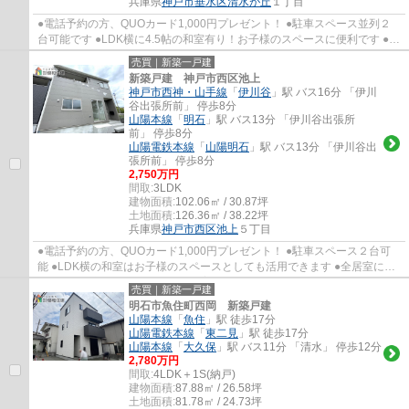
兵庫県
神戸市垂水区
清水が丘
１丁目
●電話予約の方、QUOカード1,000円プレゼント！ ●駐車スペース並列２
台可能です ●LDK横に4.5帖の和室有り！お子様のスペースに便利です ●全
居室に収納有り！お荷物もスッキリ片付きます...
売買｜新築一戸建
新築戸建 神戸市西区池上
神戸市西神・山手線
「
伊川谷
」駅 バス16分 「伊川
谷出張所前」 停歩8分
山陽本線
「
明石
」駅 バス13分 「伊川谷出張所
前」 停歩8分
山陽電鉄本線
「
山陽明石
」駅 バス13分 「伊川谷出
張所前」 停歩8分
2,750万円
間取:
3LDK
建物面積:
102.06㎡ / 30.87坪
土地面積:
126.36㎡ / 38.22坪
兵庫県
神戸市西区
池上
５丁目
●電話予約の方、QUOカード1,000円プレゼント！ ●駐車スペース２台可
能 ●LDK横の和室はお子様のスペースとしても活用できます ●全居室に収
納有り！お部屋もスッキリ！ ●教育施設も徒歩...
売買｜新築一戸建
明石市魚住町西岡 新築戸建
山陽本線
「
魚住
」駅 徒歩17分
山陽電鉄本線
「
東二見
」駅 徒歩17分
山陽本線
「
大久保
」駅 バス11分 「清水」 停歩12分
2,780万円
間取:
4LDK＋1S(納戸)
建物面積:
87.88㎡ / 26.58坪
土地面積:
81.78㎡ / 24.73坪