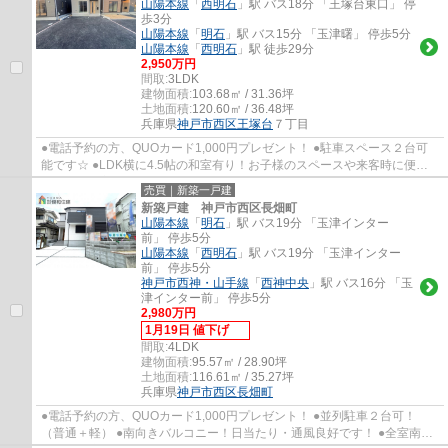
山陽本線
「
西明石
」駅 バス18分 「王塚台東口」 停
歩3分
山陽本線
「
明石
」駅 バス15分 「玉津曙」 停歩5分
山陽本線
「
西明石
」駅 徒歩29分
2,950万円
間取:
3LDK
建物面積:
103.68㎡ / 31.36坪
土地面積:
120.60㎡ / 36.48坪
兵庫県
神戸市西区
王塚台
７丁目
●電話予約の方、QUOカード1,000円プレゼント！ ●駐車スペース２台可
能です☆ ●LDK横に4.5帖の和室有り！お子様のスペースや来客時に便利
です ●全居室に収納がありますのでお荷物もスッ...
売買｜新築一戸建
新築戸建 神戸市西区長畑町
山陽本線
「
明石
」駅 バス19分 「玉津インター
前」 停歩5分
山陽本線
「
西明石
」駅 バス19分 「玉津インター
前」 停歩5分
神戸市西神・山手線
「
西神中央
」駅 バス16分 「玉
津インター前」 停歩5分
2,980万円
1月19日 値下げ
間取:
4LDK
建物面積:
95.57㎡ / 28.90坪
土地面積:
116.61㎡ / 35.27坪
兵庫県
神戸市西区
長畑町
●電話予約の方、QUOカード1,000円プレゼント！ ●並列駐車２台可！
（普通＋軽） ●南向きバルコニー！日当たり・通風良好です！ ●全室南向