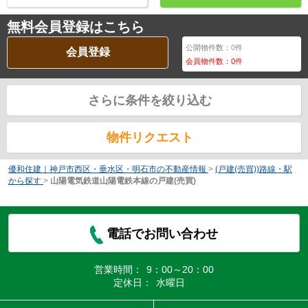
無料会員登録はこちら
公開物件数：
0
件
会員登録
会員物件数：
0
件
さらに条件を絞り込む
物件リクエスト
優和住建｜神戸市西区・垂水区・明石市の不動産情報
>
(戸建(売買))路線・駅
から探す
>
山陽電気鉄道山陽電鉄本線の戸建(売買)
電話でお問い合わせ
営業時間：
9：00～20：00
定休日：
水曜日