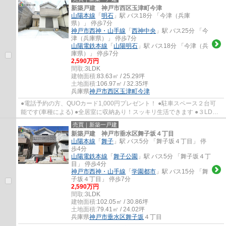
新築戸建 神戸市西区玉津町今津
山陽本線
「
明石
」駅 バス18分 「今津（兵庫
県）」 停歩7分
神戸市西神・山手線
「
西神中央
」駅 バス25分 「今
津（兵庫県）」 停歩7分
山陽電鉄本線
「
山陽明石
」駅 バス18分 「今津（兵
庫県）」 停歩7分
2,590万円
間取:
3LDK
建物面積:
83.63㎡ / 25.29坪
土地面積:
106.97㎡ / 32.35坪
兵庫県
神戸市西区
玉津町今津
●電話予約の方、QUOカード1,000円プレゼント！ ●駐車スペース２台可
能です(車種による) ●全居室に収納あり！スッキリ生活できます ●３LDK
の使い勝手の良い間取りです ●高津橋小学校・...
売買｜新築一戸建
新築戸建 神戸市垂水区舞子坂４丁目
山陽本線
「
舞子
」駅 バス5分 「舞子坂４丁目」 停
歩4分
山陽電鉄本線
「
舞子公園
」駅 バス5分 「舞子坂４丁
目」 停歩4分
神戸市西神・山手線
「
学園都市
」駅 バス15分 「舞
子坂４丁目」 停歩7分
2,590万円
間取:
3LDK
建物面積:
102.05㎡ / 30.86坪
土地面積:
79.41㎡ / 24.02坪
兵庫県
神戸市垂水区
舞子坂
４丁目