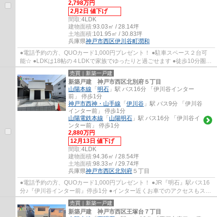
2,798万円
2月2日 値下げ
間取:
4LDK
建物面積:
93.03㎡ / 28.14坪
土地面積:
101.95㎡ / 30.83坪
兵庫県
神戸市西区
伊川谷町潤和
●電話予約の方、QUOカード1,000円プレゼント！ ●駐車スペース２台可
能☆ ●LDKは18帖の４LDKで家族でゆったりと過ごせます ●徒歩10分圏内
にはスーパー・コンビニ・ドラッグストアなど揃...
売買｜新築一戸建
新築戸建 神戸市西区北別府５丁目
山陽本線
「
明石
」駅 バス16分 「伊川谷インター
前」 停歩1分
神戸市西神・山手線
「
伊川谷
」駅 バス9分 「伊川谷
インター前」 停歩1分
山陽電鉄本線
「
山陽明石
」駅 バス16分 「伊川谷イ
ンター前」 停歩1分
2,880万円
12月13日 値下げ
間取:
4LDK
建物面積:
94.36㎡ / 28.54坪
土地面積:
98.33㎡ / 29.74坪
兵庫県
神戸市西区
北別府
５丁目
●電話予約の方、QUOカード1,000円プレゼント！ ●JR『明石』駅バス16
分♪『伊川谷インター前』停歩1分 ●インター近くお車でのアクセスもスム
ーズ ●スーパー徒歩2分♪毎日のお買物に便利で...
売買｜新築一戸建
新築戸建 神戸市西区王塚台７丁目