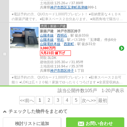
土地面積:
125.26㎡ / 37.89坪
兵庫県
神戸市西区
玉津町高津橋
999-1
●電話予約の方、QUOカード1,000円プレゼント！ ●収納豊富な４ＬＤＫ
の新築戸建です。 ●駐車スペース２台分あります。 ●南西角地で陽当り・
通風良好です。 ●高津橋小学校・玉津中学校
売買｜新築一戸建
新築戸建 神戸市西区持子
山陽本線
「
西明石
」駅 徒歩33分
山陽本線
「
明石
」駅 バス18分 「玉津曙」 停歩6分
山陽電鉄本線
「
西新町
」駅 徒歩31分
3,080万円
5月23日 値下げ
間取:
3LDK
建物面積:
105.30㎡ / 31.85坪
土地面積:
116.94㎡ / 35.37坪
兵庫県
神戸市西区
持子
１丁目
●電話予約の方、QUOカード1,000円プレゼント！ ●駐車スペース２台可
能☆ ●LDKは広々２０帖！家族でゆったりくつろげます ●全居室収納あり
WICありでスッキリ生活できます ●出合小学校・...
該当公開件数
105
戸
1-20
戸表示
1
2
3
4
5
<<前へ
次へ>>
最初
チェックした物件をまとめて
検討リストに追加
お問い合わせ