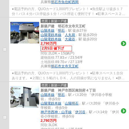
兵庫県
明石市
魚住町西岡
●電話予約の方、QUOカード1,000円プレゼント！ ●魚住駅より徒歩１７
分！バス４分バス停徒歩１分！バス停近く便利です！ ●駐車スペース２台
あります！ ●２０２５年6月 ３階建て住居の...
売買｜新築一戸建
新築戸建 明石市太寺天王町
山陽本線
「
明石
」駅 徒歩27分
山陽電鉄本線
「
人丸前
」駅 徒歩20分
山陽電鉄本線
「
大蔵谷
」駅 徒歩20分
2,790万円
2月5日 値下げ
間取:
2LDK＋1S(納戸)
建物面積:
77.83㎡ / 23.54坪
土地面積:
89.70㎡ / 27.13坪
兵庫県
明石市
太寺天王町
●電話予約の方、QUOカード1,000円プレゼント！ ●駐車スペース１台分
あります。 ●２階に１５帖のＬＤＫ、人の目線が気になりません！ ●静か
な住宅地です。 ●人丸小学校・大蔵中学校
売買｜新築一戸建
新築戸建 神戸市西区南別府４丁目
山陽本線
「
明石
」駅 バス20分 「伊川谷小学校
前」 停歩5分
山陽電鉄本線
「
山陽明石
」駅 バス20分 「伊川谷小
学校前」 停歩5分
神戸市西神・山手線
「
伊川谷
」駅 バス14分 「伊川
谷小学校前」 停歩5分
2,790万円
間取:
3LDK