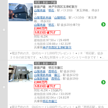
き！南側庭スペースあり！ ●リビングが見渡せる...
売買｜新築一戸建
新築戸建 神戸市西区玉津町新方
山陽本線
「
明石
」駅 バス10分 「東玉津橋」 停歩3
分
山陽電鉄本線
「
山陽明石
」駅 バス10分 「東玉津
橋」 停歩3分
山陽本線
「
明石
」駅 徒歩20分車7分
2,980万円
5月23日 値下げ
間取:
4LDK
建物面積:
97.50㎡ / 29.49坪
土地面積:
139.88㎡ / 42.31坪
兵庫県
神戸市西区
玉津町新方
●電話予約の方、QUOカード1,000円プレゼント！ ●ＪＲ「明石駅」徒歩
２０分の好立地です。 ●人気な対面キッチンにパントリー付きです！ ●並
列4台の駐車スペースあります！ ●高津橋小学...
売買｜新築一戸建
新築戸建 明石市藤江
山陽本線
「
西明石
」駅 徒歩19分
山陽電鉄本線
「
藤江
」駅 徒歩12分
山陽新幹線
「
西明石
」駅 徒歩19分
2,980万円
5月23日 値下げ
間取:
4LDK＋1S(納戸)
建物面積:
109.28㎡ / 33.05坪
土地面積:
82.04㎡ / 24.81坪
兵庫県
明石市
藤江
●電話予約の方、QUOカード1,000円プレゼント！ ●JR『西明石駅』徒歩