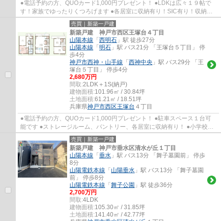
●電話予約の方、QUOカード1,000円プレゼント！ ●LDKは広々１９帖で
す！家族でゆったりくつろげます ●各居室に収納有り！SIC有り！収納も
豊富です ●小学校・中学校ともに徒歩７分程度で...
売買｜新築一戸建
新築戸建 神戸市西区王塚台４丁目
山陽本線
「
西明石
」駅 徒歩27分
山陽本線
「
明石
」駅 バス21分 「王塚台５丁目」 停
歩4分
神戸市西神・山手線
「
西神中央
」駅 バス29分 「王
塚台５丁目」 停歩4分
2,680万円
間取:
2LDK＋1S(納戸)
建物面積:
101.96㎡ / 30.84坪
土地面積:
61.21㎡ / 18.51坪
兵庫県
神戸市西区
王塚台
４丁目
●電話予約の方、QUOカード1,000円プレゼント！ ●駐車スペース１台可
能です ●ストレージルーム、パントリー、各居室に収納有り！ ●小学校ま
で徒歩２分・中学校まで徒歩４分程度ですので...
売買｜新築一戸建
新築戸建 神戸市垂水区清水が丘１丁目
山陽本線
「
垂水
」駅 バス13分 「舞子墓園前」 停歩
8分
山陽電鉄本線
「
山陽垂水
」駅 バス13分 「舞子墓園
前」 停歩8分
山陽電鉄本線
「
舞子公園
」駅 徒歩36分
2,700万円
間取:
4LDK
建物面積:
105.30㎡ / 31.85坪
土地面積:
141.40㎡ / 42.77坪