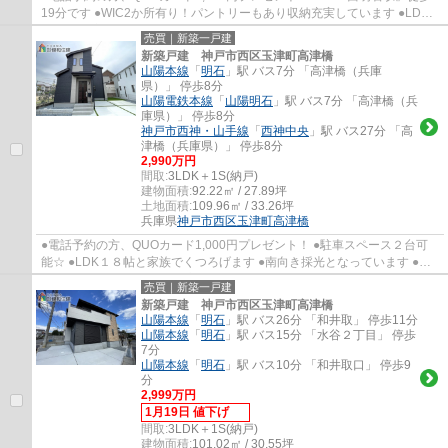
19分です ●WIC2か所有り！パントリーもあり収納充実しています ●LDK
も18帖で家族でゆったり過ごすことが出来ます ●...
売買｜新築一戸建
新築戸建 神戸市西区玉津町高津橋
山陽本線
「
明石
」駅 バス7分 「高津橋（兵庫
県）」 停歩8分
山陽電鉄本線
「
山陽明石
」駅 バス7分 「高津橋（兵
庫県）」 停歩8分
神戸市西神・山手線
「
西神中央
」駅 バス27分 「高
津橋（兵庫県）」 停歩8分
2,990万円
間取:
3LDK＋1S(納戸)
建物面積:
92.22㎡ / 27.89坪
土地面積:
109.96㎡ / 33.26坪
兵庫県
神戸市西区
玉津町高津橋
●電話予約の方、QUOカード1,000円プレゼント！ ●駐車スペース２台可
能☆ ●LDK１８帖と家族でくつろげます ●南向き採光となっています ●交
通は徒歩８分のところに『高津橋』停有り！明石...
売買｜新築一戸建
新築戸建 神戸市西区玉津町高津橋
山陽本線
「
明石
」駅 バス26分 「和井取」 停歩11分
山陽本線
「
明石
」駅 バス15分 「水谷２丁目」 停歩
7分
山陽本線
「
明石
」駅 バス10分 「和井取口」 停歩9
分
2,999万円
1月19日 値下げ
間取:
3LDK＋1S(納戸)
建物面積:
101.02㎡ / 30.55坪