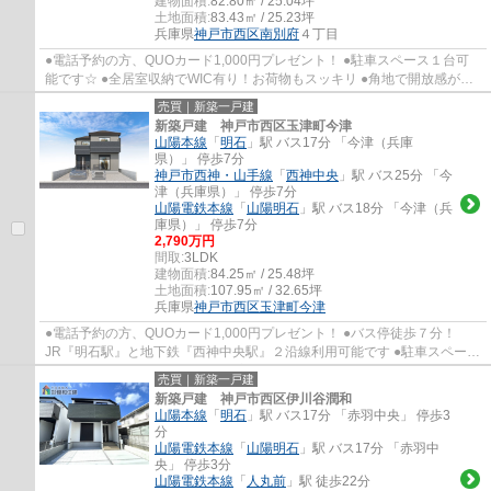
建物面積:
82.80㎡ / 25.04坪
土地面積:
83.43㎡ / 25.23坪
兵庫県
神戸市西区
南別府
４丁目
●電話予約の方、QUOカード1,000円プレゼント！ ●駐車スペース１台可
能です☆ ●全居室収納でWIC有り！お荷物もスッキリ ●角地で開放感があ
ります！ ●伊川谷小学校・伊川谷中学校
売買｜新築一戸建
新築戸建 神戸市西区玉津町今津
山陽本線
「
明石
」駅 バス17分 「今津（兵庫
県）」 停歩7分
神戸市西神・山手線
「
西神中央
」駅 バス25分 「今
津（兵庫県）」 停歩7分
山陽電鉄本線
「
山陽明石
」駅 バス18分 「今津（兵
庫県）」 停歩7分
2,790万円
間取:
3LDK
建物面積:
84.25㎡ / 25.48坪
土地面積:
107.95㎡ / 32.65坪
兵庫県
神戸市西区
玉津町今津
●電話予約の方、QUOカード1,000円プレゼント！ ●バス停徒歩７分！
JR『明石駅』と地下鉄『西神中央駅』２沿線利用可能です ●駐車スペース
２台可能です(車種による) ●全居室収納有り＋WI...
売買｜新築一戸建
新築戸建 神戸市西区伊川谷潤和
山陽本線
「
明石
」駅 バス17分 「赤羽中央」 停歩3
分
山陽電鉄本線
「
山陽明石
」駅 バス17分 「赤羽中
央」 停歩3分
山陽電鉄本線
「
人丸前
」駅 徒歩22分