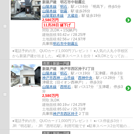
新築戸建 明石市中朝霧丘
山陽本線
「
明石
」駅 バス6分 「明高下」 停歩5分
山陽本線
「
朝霧
」駅 徒歩26分
山陽電鉄本線
「
大蔵谷
」駅 徒歩19分
2,580万円
11月28日 値下げ
間取:
2LDK＋1S(納戸)
建物面積:
93.42㎡ / 28.25坪
土地面積:
82.56㎡ / 24.97坪
兵庫県
明石市
中朝霧丘
●電話予約の方、QUOカード1,000円プレゼント！ ●人気の人丸小学校区
から新築戸建が出ました。 ●駐車スペース１台分！ ●3LDKとなっており
ます！ ●人丸小学校・大蔵中学校
売買｜新築一戸建
新築戸建 神戸市西区持子2丁目
山陽本線
「
明石
」駅 バス19分 「玉津曙」 停歩3分
神戸市西神・山手線
「
西神中央
」駅 バス28分 「玉
津曙北［旧イオン西神戸］」 停歩3分
山陽本線
「
西明石
」駅 バス17分 「玉津曙」 停歩3
分
2,580万円
間取:
3LDK
建物面積:
80.19㎡ / 24.25坪
土地面積:
85.02㎡ / 25.71坪
兵庫県
神戸市西区
持子
２丁目
●電話予約の方、QUOカード1,000円プレゼント！ ●バス停徒歩3分！
JR『明石駅』・JR『西明石駅』利用可能です ●駐車スペース2台可能の３
LDK新築戸建です ●全居室に収納有りますのでお部...
売買｜新築一戸建