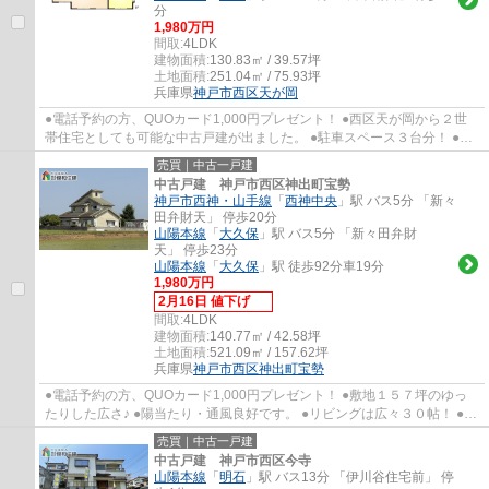
分
1,980万円
間取:
4LDK
建物面積:
130.83㎡ / 39.57坪
土地面積:
251.04㎡ / 75.93坪
兵庫県
神戸市西区
天が岡
●電話予約の方、QUOカード1,000円プレゼント！ ●西区天が岡から２世
帯住宅としても可能な中古戸建が出ました。 ●駐車スペース３台分！ ●室
内はとてもきれいにお使いです。 ●玉津第一小...
売買｜中古一戸建
中古戸建 神戸市西区神出町宝勢
神戸市西神・山手線
「
西神中央
」駅 バス5分 「新々
田弁財天」 停歩20分
山陽本線
「
大久保
」駅 バス5分 「新々田弁財
天」 停歩23分
山陽本線
「
大久保
」駅 徒歩92分車19分
1,980万円
2月16日 値下げ
間取:
4LDK
建物面積:
140.77㎡ / 42.58坪
土地面積:
521.09㎡ / 157.62坪
兵庫県
神戸市西区
神出町宝勢
●電話予約の方、QUOカード1,000円プレゼント！ ●敷地１５７坪のゆっ
たりした広さ♪ ●陽当たり・通風良好です。 ●リビングは広々３０帖！ ●神
出小学校・神出中学校
売買｜中古一戸建
中古戸建 神戸市西区今寺
山陽本線
「
明石
」駅 バス13分 「伊川谷住宅前」 停