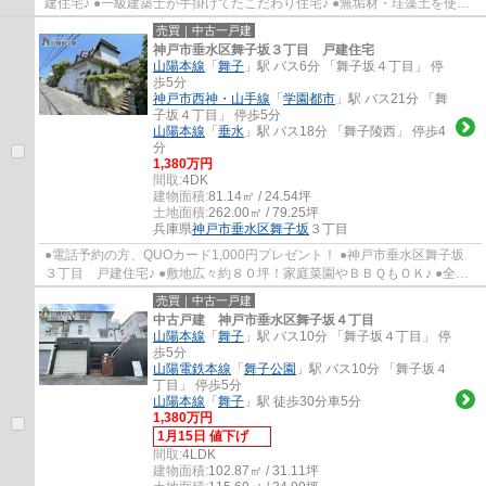
建住宅♪ ●一級建築士が手掛けてたこだわり住宅♪ ●無垢材・珪藻土を使用
したハイスペック住宅♪ ●63坪角地ですっきり...
売買｜中古一戸建
神戸市垂水区舞子坂３丁目 戸建住宅
山陽本線
「
舞子
」駅 バス6分 「舞子坂４丁目」 停
歩5分
神戸市西神・山手線
「
学園都市
」駅 バス21分 「舞
子坂４丁目」 停歩5分
山陽本線
「
垂水
」駅 バス18分 「舞子陵西」 停歩4
分
1,380万円
間取:
4DK
建物面積:
81.14㎡ / 24.54坪
土地面積:
262.00㎡ / 79.25坪
兵庫県
神戸市垂水区
舞子坂
３丁目
●電話予約の方、QUOカード1,000円プレゼント！ ●神戸市垂水区舞子坂
３丁目 戸建住宅♪ ●敷地広々約８０坪！家庭菜園やＢＢＱもＯＫ♪ ●全居
室６帖以上の間取りです♪ ●大型掘り込み車庫...
売買｜中古一戸建
中古戸建 神戸市垂水区舞子坂４丁目
山陽本線
「
舞子
」駅 バス10分 「舞子坂４丁目」 停
歩5分
山陽電鉄本線
「
舞子公園
」駅 バス10分 「舞子坂４
丁目」 停歩5分
山陽本線
「
舞子
」駅 徒歩30分車5分
1,380万円
1月15日 値下げ
間取:
4LDK
建物面積:
102.87㎡ / 31.11坪