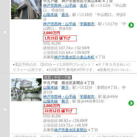
中古戸建 神戸市垂水区小束山本町４丁目
神戸市西神・山手線
「
名谷
」駅 バス12分 「中山西
口」 停歩5分
山陽本線
「
垂水
」駅 バス18分 「中山西口」 停歩5
分
神戸市西神・山手線
「
学園都市
」駅 バス17分 「中
山西口」 停歩5分
2,080万円
1月15日 値下げ
間取:
4LDK
建物面積:
107.74㎡ / 32.59坪
土地面積:
131.64㎡ / 39.82坪
兵庫県
神戸市垂水区
小束山本町
４丁目
●電話予約の方、QUOカード1,000円プレゼント！ ●Ｒ７年５月きれいに
リフォーム済です。 ●2台駐車可 敷地約40坪です。 ●南東向きのバルコニ
ーで陽当り通風良好です。 ●小束山小学校・多...
売買｜中古一戸建
中古戸建 垂水区多聞台４丁目
山陽本線
「
舞子
」駅 バス12分 「多聞台4丁目」 停
歩1分
神戸市西神・山手線
「
学園都市
」駅 徒歩49分
山陽本線
「
舞子
」駅 徒歩44分車11分
2,080万円
10月12日 値下げ
間取:
4LDK
建物面積:
98.82㎡ / 29.89坪
土地面積:
153.72㎡ / 46.5坪
兵庫県
神戸市垂水区
多聞台
４丁目