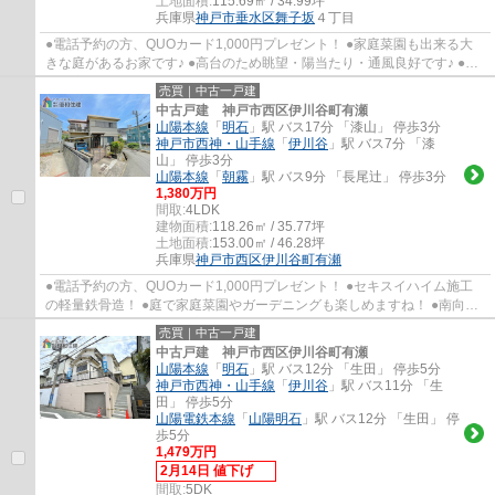
土地面積:
115.69㎡ / 34.99坪
兵庫県
神戸市垂水区
舞子坂
４丁目
●電話予約の方、QUOカード1,000円プレゼント！ ●家庭菜園も出来る大
きな庭があるお家です♪ ●高台のため眺望・陽当たり・通風良好です♪ ●堀
込車庫なので車を雨風から防げます♪ ●西舞子...
売買｜中古一戸建
中古戸建 神戸市西区伊川谷町有瀬
山陽本線
「
明石
」駅 バス17分 「漆山」 停歩3分
神戸市西神・山手線
「
伊川谷
」駅 バス7分 「漆
山」 停歩3分
山陽本線
「
朝霧
」駅 バス9分 「長尾辻」 停歩3分
1,380万円
間取:
4LDK
建物面積:
118.26㎡ / 35.77坪
土地面積:
153.00㎡ / 46.28坪
兵庫県
神戸市西区
伊川谷町有瀬
●電話予約の方、QUOカード1,000円プレゼント！ ●セキスイハイム施工
の軽量鉄骨造！ ●庭で家庭菜園やガーデニングも楽しめますね！ ●南向き
で陽当り・風通し良いお家です！ ●定期点検メ...
売買｜中古一戸建
中古戸建 神戸市西区伊川谷町有瀬
山陽本線
「
明石
」駅 バス12分 「生田」 停歩5分
神戸市西神・山手線
「
伊川谷
」駅 バス11分 「生
田」 停歩5分
山陽電鉄本線
「
山陽明石
」駅 バス12分 「生田」 停
歩5分
1,479万円
2月14日 値下げ
間取:
5DK