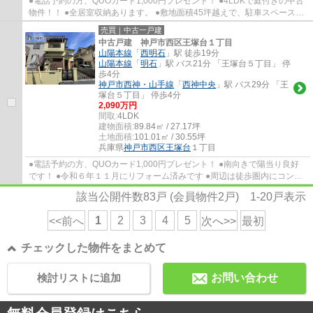
●電話予約の方、QUOカード1,000円プレゼント！ ●4LDKで庭付きの中古
物件！！ ●全居室収納あります。 ●敷地面積45坪越えで、駐車スペース２
台分あります。 ●多聞台小学校・神陵台中学校
売買｜中古一戸建
中古戸建 神戸市西区王塚台１丁目
山陽本線
「
西明石
」駅 徒歩19分
山陽本線
「
明石
」駅 バス21分 「王塚台５丁目」 停
歩4分
神戸市西神・山手線
「
西神中央
」駅 バス29分 「王
塚台５丁目」 停歩4分
2,090万円
間取:
4LDK
建物面積:
89.84㎡ / 27.17坪
土地面積:
101.01㎡ / 30.55坪
兵庫県
神戸市西区
王塚台
１丁目
●電話予約の方、QUOカード1,000円プレゼント！ ●南向きで陽当り良好
です！ ●令和６年１１月にリフォーム済みです ●周辺は徒歩圏内にコンビ
ニ・スーパーなど充実しています ●枝吉小学校...
該当公開件数
83
戸 (会員物件
2
戸)
1-20
戸表示
1
2
3
4
5
<<前へ
次へ>>
最初
チェックした物件をまとめて
検討リストに追加
お問い合わせ