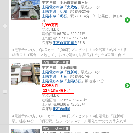
中古戸建 明石市東朝霧ヶ丘
山陽電鉄本線
「
大蔵谷
」駅 徒歩16分
山陽本線
「
朝霧
」駅 徒歩23分
山陽本線
「
明石
」駅 バス14分 「中朝霧丘」 停歩8
分
1,999万円
間取:
4LDK
建物面積:
96.79㎡ / 29.27坪
土地面積:
157.02㎡ / 47.49坪
兵庫県
明石市
東朝霧丘
27-8
●電話予約の方、QUOカード1,000円プレゼント！ ●全居室６帖以上！収
納有り！ ●高台に立地してますので陽当り眺望良好です☆ ●車庫１台で
す！ ●リフォーム物件ですので綺麗です ●朝霧小...
売買｜中古一戸建
中古戸建 明石市岬町
山陽電鉄本線
「
西新町
」駅 徒歩14分
山陽本線
「
明石
」駅 徒歩17分
山陽電鉄本線
「
山陽明石
」駅 徒歩17分
2,050万円
12月13日 値下げ
間取:
4LDK
建物面積:
113.85㎡ / 34.43坪
土地面積:
66.96㎡ / 20.25坪
兵庫県
明石市
岬町
●電話予約の方、QUOカード1,000円プレゼント！ ●山陽電鉄『西新町
駅』徒歩14分、『明石駅』徒歩17分☆ ●オール電化ですのでお手入れ簡単
●２階３階には両面バルコニーですので通風陽当...
売買｜中古一戸建