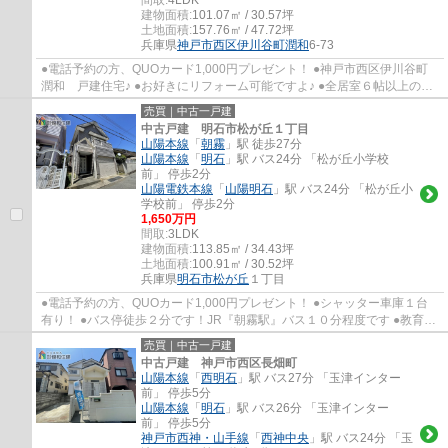
建物面積:
101.07㎡ / 30.57坪
土地面積:
157.76㎡ / 47.72坪
兵庫県
神戸市西区
伊川谷町潤和
6-73
●電話予約の方、QUOカード1,000円プレゼント！ ●神戸市西区伊川谷町
潤和 戸建住宅♪ ●お好きにリフォーム可能ですよ♪ ●全居室６帖以上のゆ
ったり間取りです♪ ●お車３台駐車可能！(車種...
売買｜中古一戸建
中古戸建 明石市松が丘１丁目
山陽本線
「
朝霧
」駅 徒歩27分
山陽本線
「
明石
」駅 バス24分 「松が丘小学校
前」 停歩2分
山陽電鉄本線
「
山陽明石
」駅 バス24分 「松が丘小
学校前」 停歩2分
1,650万円
間取:
3LDK
建物面積:
113.85㎡ / 34.43坪
土地面積:
100.91㎡ / 30.52坪
兵庫県
明石市
松が丘
１丁目
●電話予約の方、QUOカード1,000円プレゼント！ ●シャッター車庫１台
有り！ ●バス停徒歩２分です！JR『朝霧駅』バス１０分程度です ●教育施
設が徒歩１０分圏内に揃っていますのでお子様...
売買｜中古一戸建
中古戸建 神戸市西区長畑町
山陽本線
「
西明石
」駅 バス27分 「玉津インター
前」 停歩5分
山陽本線
「
明石
」駅 バス26分 「玉津インター
前」 停歩5分
神戸市西神・山手線
「
西神中央
」駅 バス24分 「玉