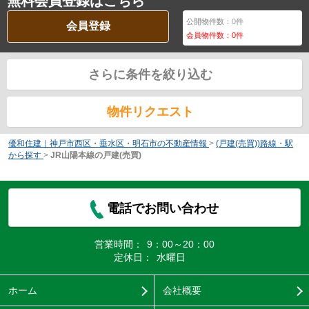
無料会員登録はこちら
公開物件数：
0
件
会員登録
会員物件数：
0
件
さらに条件を絞り込む
物件リクエスト
優和住建｜神戸市西区・垂水区・明石市の不動産情報
>
(戸建(売買))路線・駅
から探す
>
JR山陽本線の戸建(売買)
電話でお問い合わせ
営業時間：
9：00～20：00
定休日：
水曜日
ホーム
会社概要