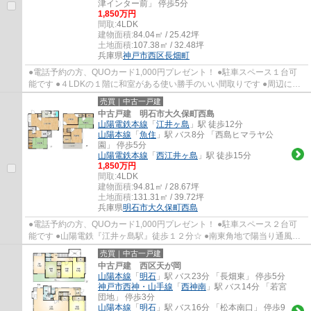
津インター前」 停歩5分
1,850万円
間取:
4LDK
建物面積:
84.04㎡ / 25.42坪
土地面積:
107.38㎡ / 32.48坪
兵庫県
神戸市西区
長畑町
●電話予約の方、QUOカード1,000円プレゼント！ ●駐車スペース１台可
能です ●４LDKの１階に和室がある使い勝手のいい間取りです ●周辺には
お買い物が揃っていますので便利な立地です ●...
売買｜中古一戸建
中古戸建 明石市大久保町西島
山陽電鉄本線
「
江井ヶ島
」駅 徒歩12分
山陽本線
「
魚住
」駅 バス8分 「西島ヒマラヤ公
園」 停歩5分
山陽電鉄本線
「
西江井ヶ島
」駅 徒歩15分
1,850万円
間取:
4LDK
建物面積:
94.81㎡ / 28.67坪
土地面積:
131.31㎡ / 39.72坪
兵庫県
明石市
大久保町西島
●電話予約の方、QUOカード1,000円プレゼント！ ●駐車スペース２台可
能です ●山陽電鉄『江井ヶ島駅』徒歩１２分☆ ●南東角地で陽当り通風良
好です ●各居室収納有り＋納戸でお荷物もスッ...
売買｜中古一戸建
中古戸建 西区天が岡
山陽本線
「
明石
」駅 バス23分 「長畑東」 停歩5分
神戸市西神・山手線
「
西神南
」駅 バス14分 「若宮
団地」 停歩3分
山陽本線
「
明石
」駅 バス16分 「松本南口」 停歩9