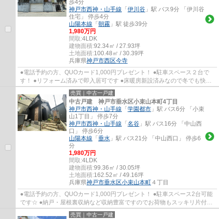
歩4分
神戸市西神・山手線
「
伊川谷
」駅 バス9分 「伊川谷
住宅」 停歩4分
山陽本線
「
朝霧
」駅 徒歩39分
1,980万円
間取:
4LDK
建物面積:
92.34㎡ / 27.93坪
土地面積:
100.48㎡ / 30.39坪
兵庫県
神戸市西区
今寺
●電話予約の方、QUOカード1,000円プレゼント！ ●駐車スペース２台で
す！ ●リフォーム済みで即入居可です ●床暖房新設済みなので冬でも快適
に暮らしていただけます☆ ●全居室に収納があ...
売買｜中古一戸建
中古戸建 神戸市垂水区小束山本町4丁目
神戸市西神・山手線
「
学園都市
」駅 バス6分 「小束
山1丁目」 停歩7分
神戸市西神・山手線
「
名谷
」駅 バス16分 「中山西
口」 停歩6分
山陽本線
「
垂水
」駅 バス21分 「中山西口」 停歩6
分
1,980万円
間取:
4LDK
建物面積:
99.36㎡ / 30.05坪
土地面積:
162.52㎡ / 49.16坪
兵庫県
神戸市垂水区
小束山本町
４丁目
●電話予約の方、QUOカード1,000円プレゼント！ ●駐車スペース2台可能
です☆ ●納戸・屋根裏収納など収納豊富ですのでお荷物もスッキリ片付き
ます ●ウッドデッキがあり、家庭菜園も楽しめ...
売買｜中古一戸建