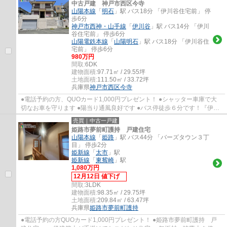
中古戸建 神戸市西区今寺
山陽本線
「
明石
」駅 バス18分 「伊川谷住宅前」 停
歩6分
神戸市西神・山手線
「
伊川谷
」駅 バス14分 「伊川
谷住宅前」 停歩6分
山陽電鉄本線
「
山陽明石
」駅 バス18分 「伊川谷住
宅前」 停歩6分
980万円
間取:
6DK
建物面積:
97.71㎡ / 29.55坪
土地面積:
111.50㎡ / 33.72坪
兵庫県
神戸市西区
今寺
●電話予約の方、QUOカード1,000円プレゼント！ ●シャッター車庫で大
切なお車を守ります ●陽当り通風良好です ●バス停徒歩６分です！『伊川
谷駅』『明石駅』利用可能です ●有瀬小学校・...
売買｜中古一戸建
姫路市夢前町護持 戸建住宅
山陽本線
「
姫路
」駅 バス44分 「バーズタウン３丁
目」 停歩2分
姫新線
「
太市
」駅
姫新線
「
東觜崎
」駅
1,080万円
12月12日 値下げ
間取:
3LDK
建物面積:
98.35㎡ / 29.75坪
土地面積:
209.84㎡ / 63.47坪
兵庫県
姫路市
夢前町護持
●電話予約の方QUOカード1,000円プレゼント！ ●姫路市夢前町護持 戸