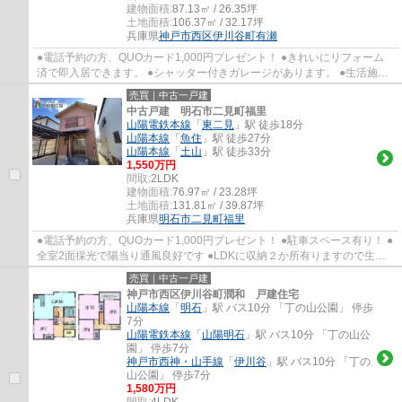
建物面積:
87.13㎡ / 26.35坪
土地面積:
106.37㎡ / 32.17坪
兵庫県
神戸市西区
伊川谷町有瀬
●電話予約の方、QUOカード1,000円プレゼント！ ●きれいにリフォーム
済で即入居できます。 ●シャッター付きガレージがあります。 ●生活施設
が徒歩圏内に揃っています。 ●保育園・小学校...
売買｜中古一戸建
中古戸建 明石市二見町福里
山陽電鉄本線
「
東二見
」駅 徒歩18分
山陽本線
「
魚住
」駅 徒歩27分
山陽本線
「
土山
」駅 徒歩33分
1,550万円
間取:
2LDK
建物面積:
76.97㎡ / 23.28坪
土地面積:
131.81㎡ / 39.87坪
兵庫県
明石市
二見町福里
●電話予約の方、QUOカード1,000円プレゼント！ ●駐車スペース有り！ ●
全室2面採光で陽当り通風良好です ●LDKに収納２か所有りますので生活
もスッキリします ●二見北小学校・二見中学校
売買｜中古一戸建
神戸市西区伊川谷町潤和 戸建住宅
山陽本線
「
明石
」駅 バス10分 「丁の山公園」 停歩
7分
山陽電鉄本線
「
山陽明石
」駅 バス10分 「丁の山公
園」 停歩7分
神戸市西神・山手線
「
伊川谷
」駅 バス10分 「丁の
山公園」 停歩7分
1,580万円
間取:
4LDK