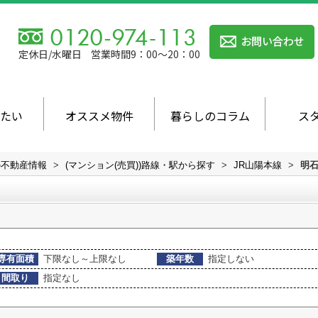
定休日/水曜日
営業時間9：00～20：00
たい
オススメ物件
暮らしのコラム
ス
の不動産情報
>
(マンション(売買))路線・駅から探す
>
JR山陽本線
>
明石
専有面積
下限なし～上限なし
築年数
指定しない
間取り
指定なし