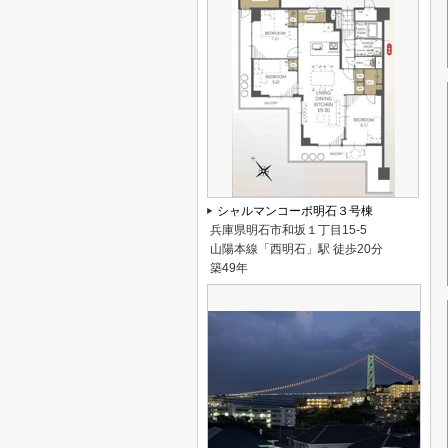
シャルマンコーポ明石３号棟
兵庫県明石市和坂１丁目15-5
山陽本線「西明石」駅 徒歩20分
築49年