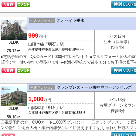
ネオハイツ垂水
中古マンション
999
万円
バス17分
生田（兵庫県）
3LDK
山陽本線
「
明石
」駅
停歩4分
兵庫県
神戸市西区
伊川谷町有瀬
696-9
78.12㎡
●電話予約の方、QUOカード1,000円プレゼント！ ●フルリフォーム済みの室
LDKです！使いやすい間取りです ●有瀬小学校まで徒歩１分でお子様の登下校も
グランプレステージ西神戸ガーデンヒルズ
中古マンション
1,080
万円
バス13分
赤羽グリーンタウン
山陽本線
「
明石
」駅
3LDK
停歩3分
兵庫県
神戸市西区
伊川谷町有瀬
1555-6
58.10㎡
〇電話予約の方、QUOカード1,000円プレゼント！ 〇グランプレステージ
ンジ物件 〇明石大橋・瀬戸内海がキレイに見えます 〇おしゃれな外観のマン.