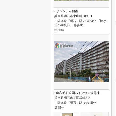
サンシティ朝霧
兵庫県明石市東山町1099-1
山陽本線「明石」駅 バス23分 「松が
丘小学校前」 停歩8分
築36年
藤和明石公園ハイタウン弐号棟
兵庫県明石市茶園場町3-2
山陽本線「明石」駅 徒歩15分
築45年