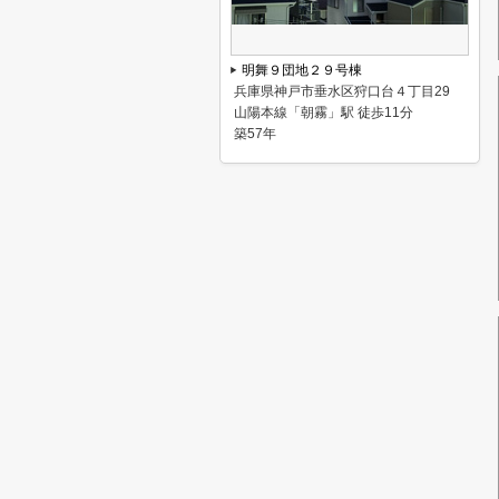
明舞９団地２９号棟
兵庫県神戸市垂水区狩口台４丁目29
山陽本線「朝霧」駅 徒歩11分
築57年