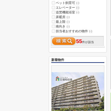
ペット飼育可
(-)
エレベーター
(-)
追焚機能浴室
(-)
床暖房
(-)
最上階
(-)
南向き
(-)
担当者おすすめの物件
(-)
55
件が該当
新着物件