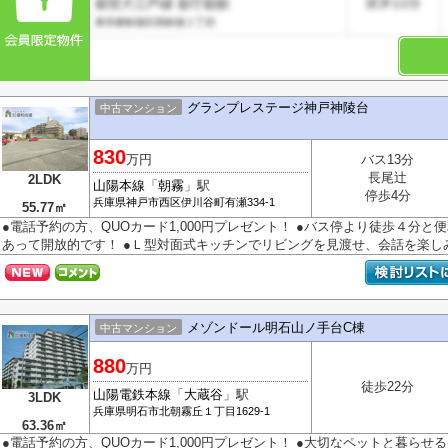
グランプレステージ神戸神陵台
中古マンション
830
万円
バス13分
長尾辻
2LDK
山陽本線
「
朝霧
」駅
停歩4分
兵庫県
神戸市西区
伊川谷町有瀬
334-1
55.77㎡
●電話予約の方、QUOカード1,000円プレゼント！ ●バス停より徒歩４分と
あって開放的です！ ●Ｌ型対面式キッチンでリビングを見渡せ、会話を楽しみな
メゾンドール明石山ノ手台C棟
中古マンション
880
万円
徒歩22分
山陽電鉄本線
「
大蔵谷
」駅
3LDK
兵庫県
明石市
北朝霧丘
１丁目1629-1
63.36㎡
●電話予約の方、QUOカード1,000円プレゼント！ ●大切なペットと暮らせ