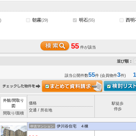
朝霧
明石
西明
)
(29)
(55)
55
件が該当
並び順：
55
3
1-
該当公開件数
件 (会員物件
件)
外観
/
間取り
価格
駅徒歩
図
停歩
交通 / 所在地
間取り/面積
伊川谷住宅 ４棟
中古マンション