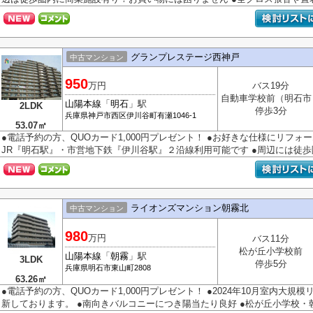
グランプレステージ西神戸
中古マンション
950
万円
バス19分
自動車学校前（明石市
山陽本線
「
明石
」駅
2LDK
停歩3分
兵庫県
神戸市西区
伊川谷町有瀬
1046-1
53.07㎡
●電話予約の方、QUOカード1,000円プレゼント！ ●お好きな仕様にリフォ
JR『明石駅』・市営地下鉄『伊川谷駅』２沿線利用可能です ●周辺には徒歩圏
ライオンズマンション朝霧北
中古マンション
980
万円
バス11分
松が丘小学校前
山陽本線
「
朝霧
」駅
3LDK
停歩5分
兵庫県
明石市
東山町
2808
63.26㎡
●電話予約の方、QUOカード1,000円プレゼント！ ●2024年10月室内大規
新しております。 ●南向きバルコニーにつき陽当たり良好 ●松が丘小学校・朝.