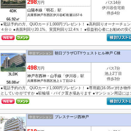
298
万円
バス14分
伊川谷住宅前
山陽本線
「
明石
」駅
4DK
停歩4分
兵庫県
神戸市西区
伊川谷町有瀬
1157-6
66.92㎡
●電話予約の方、QUOカード1,000円プレゼント！ ●高利回りオーナーチェ
４分☆ ●表面利回り20.1%、実質利回り12.4％！ ●収益初心者にお勧めの安心の
朝日プラザCITYウェストヒル神戸 C棟
中古マンション
498
万円
バス7分
池上2丁目
3LDK
神戸市西神・山手線
「
伊川谷
」駅
停歩3分
兵庫県
神戸市西区
池上
１丁目12-1
58.08㎡
●電話予約の方、QUOカード1,000円プレゼント！ ●専用庭(16.05㎡)付
としていかがですか ●駐輪場・バイク置き場あります ●マンション周辺にはコン
プレステージ西神戸
中古マンション