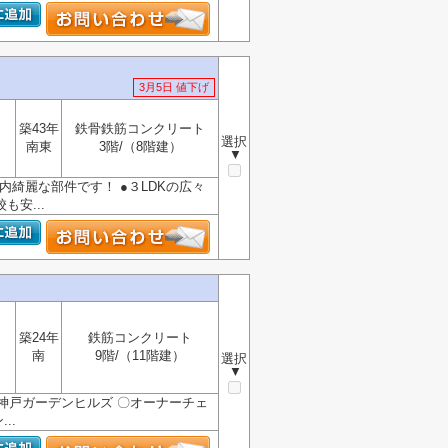
3月5日 値下げ
築43年
鉄骨鉄筋コンクリート
選択
南東
3階/（8階建）
▼
内綺麗な部件です！ ●３LDKの広々
安...
築24年
鉄筋コンクリート
南
9階/（11階建）
選択
▼
西神戸ガーデンヒルズ 〇オーナーチェ
..