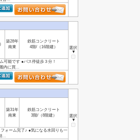
築28年
鉄筋コンクリート
）
南東
4階/（16階建）
選択
▼
ーム可能です ●バス停徒歩３分！
内に買...
築31年
鉄筋コンクリート
南東
3階/（8階建）
選択
▼
模リフォーム完了♪ ●気になる水回りも一
..