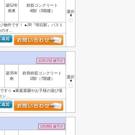
築52年
鉄筋コンクリート
南東
4階/（5階建）
選択
▼
ンジ物件です！ ●JR『明石駅』バス１
オ...
11月17日 値下げ
築35年
鉄骨鉄筋コンクリート
選択
南
1階/（7階建）
▼
き物件です☆ ●家庭菜園やお子様の遊び場
...
1月29日 値下げ