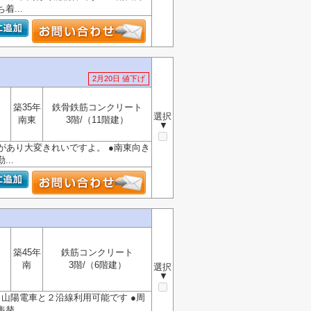
...
2月20日 値下げ
築35年
鉄骨鉄筋コンクリート
選択
南東
3階/（11階建）
▼
歴があり大変きれいですよ。 ●南東向き
..
築45年
鉄筋コンクリート
南
3階/（6階建）
選択
▼
分！山陽電車と２沿線利用可能です ●周
...