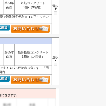
築33年
鉄筋コンクリート
選択
南西
2階/（9階建）
▼
可能で通勤通学便利☆ ●Ｌ字キッチン
築35年
鉄骨鉄筋コンクリート
南東
13階/（14階建）
選択
▼
好です！ ●バス停徒歩３分です！『明
...