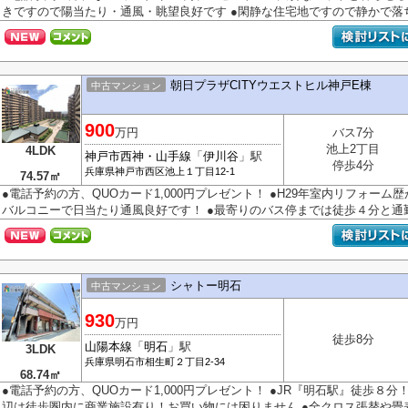
きですので陽当たり・通風・眺望良好です ●閑静な住宅地ですので静かで落ち着
朝日プラザCITYウエストヒル神戸E棟
中古マンション
900
万円
バス7分
池上2丁目
4LDK
神戸市西神・山手線
「
伊川谷
」駅
停歩4分
兵庫県
神戸市西区
池上
１丁目12-1
74.57㎡
●電話予約の方、QUOカード1,000円プレゼント！ ●H29年室内リフォーム
バルコニーで日当たり通風良好です！ ●最寄りのバス停までは徒歩４分と通勤.
シャトー明石
中古マンション
930
万円
徒歩8分
山陽本線
「
明石
」駅
3LDK
兵庫県
明石市
相生町
２丁目2-34
68.74㎡
●電話予約の方、QUOカード1,000円プレゼント！ ●JR『明石駅』徒歩８
辺は徒歩圏内に商業施設有り！お買い物には困りません ●全クロス張替や畳表替