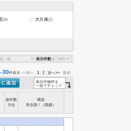
石
大久保
(9)
(2)
表示件数：
30
件表示
<<前へ
1
2
次へ>>
最初
表示中物件を
一括でチェック
築年数
構造
方位
所在階 / （階建）