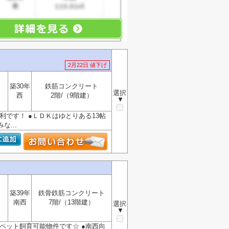
2月22日 値下げ
築30年
鉄筋コンクリート
選択
西
2階/（9階建）
▼
便利です！ ●ＬＤＫはゆとりある13帖
...
築39年
鉄骨鉄筋コンクリート
南西
7階/（13階建）
選択
▼
るペット飼育可能物件です☆ ●南西向