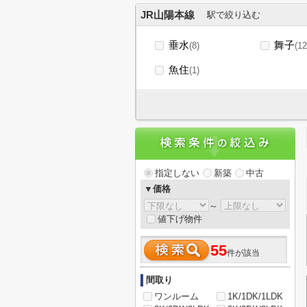
JR山陽本線
駅で絞り込む
垂水
舞子
(8)
(12
魚住
(1)
指定しない
新築
中古
▼価格
～
値下げ物件
55
件が該当
間取り
ワンルーム
1K/1DK/1LDK