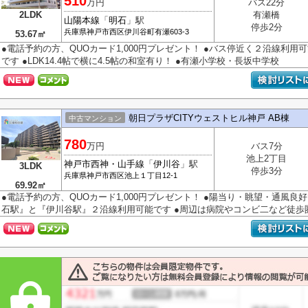
510
万円
バス22分
2LDK
有瀬橋
山陽本線
「
明石
」駅
停歩2分
兵庫県
神戸市西区
伊川谷町有瀬
603-3
53.67㎡
●電話予約の方、QUOカード1,000円プレゼント！ ●バス停近く２沿線利用
です ●LDK14.4帖で横に4.5帖の和室有り！ ●有瀬小学校・長坂中学校
朝日プラザCITYウェストヒル神戸 AB棟
中古マンション
780
万円
バス7分
池上2丁目
神戸市西神・山手線
「
伊川谷
」駅
3LDK
停歩3分
兵庫県
神戸市西区
池上
１丁目12-1
69.92㎡
●電話予約の方、QUOカード1,000円プレゼント！ ●陽当り・眺望・通風良
石駅』と『伊川谷駅』２沿線利用可能です ●周辺は病院やコンビ二など徒歩圏内