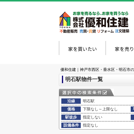
家を買いたい
家を売り
優和住建｜神戸市西区・垂水区・明石市
明石駅物件一覧
沿線
明石駅
価格
下限なし～上限なし
駅徒歩
指定しない
設備条件
指定なし