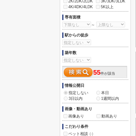
2K/2DK/2LDK
3K/3DK/3LDK
4K/4DK/4LDK
5K以上
専有面積
～
駅からの徒歩
築年数
55
件が該当
情報公開日
指定しない
本日
3日以内
1週間以内
画像・動画あり
画像あり
動画あり
こだわり条件
ペット相談
(-)