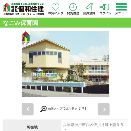
なごみ保育園
前
次
画像タップで拡大表示【
1
/1】
兵庫県神戸市西区伊川谷町上脇９５
所在地
２