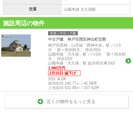
交通
山陽本線 大久保駅
施設周辺の物件
売買｜中古一戸建
中古戸建 神戸市西区神出町宝勢
神戸市西神・山手線「西神中央」駅 バス5
分 「新々田弁財天」 停歩20分
山陽本線「大久保」駅 バス5分 「新々田弁財
天」 停歩23分
山陽本線「大久保」駅 徒歩92分車19分
1,980万円
2月16日 値下げ
間取:
4LDK
建物面積:
140.77㎡ / 42.58坪
土地面積:
521.09㎡ / 157.62坪
近くの物件をもっと見る