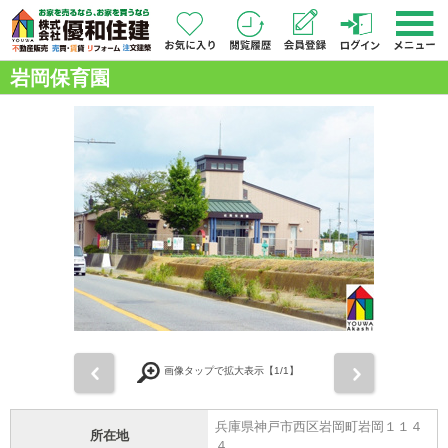
岩岡保育園
前
次
画像タップで拡大表示【
1
/1】
兵庫県神戸市西区岩岡町岩岡１１４
所在地
４