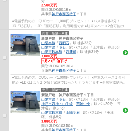
分
2,580万円
間取:
3LDK/80.19㎡
兵庫県
神戸市西区
持子
２丁目
●電話予約の方、QUOカード1,000円プレゼント！ ●バス停徒歩3分！
JR『明石駅』・JR『西明石駅』利用可能です ●駐車スペース2台可能の３
LDK新築戸建です ●全居室に収納有りますのでお部...
売買｜新築一戸建
新築戸建 神戸市西区持子
山陽本線
「
西明石
」駅 徒歩33分
山陽本線
「
明石
」駅 バス18分 「玉津曙」 停歩6分
山陽電鉄本線
「
西新町
」駅 徒歩31分
3,080万円
5月23日 値下げ
間取:
3LDK/105.30㎡
兵庫県
神戸市西区
持子
１丁目
●電話予約の方、QUOカード1,000円プレゼント！ ●駐車スペース２台可
能☆ ●LDKは広々２０帖！家族でゆったりくつろげます ●全居室収納あり
WICありでスッキリ生活できます ●出合小学校・...
売買｜新築一戸建
新築戸建 神戸市西区持子１丁目
山陽本線
「
明石
」駅 バス13分 「玉津曙」 停歩5分
神戸市西神・山手線
「
西神中央
」駅 バス20分 「玉
津曙」 停歩5分
山陽電鉄本線
「
山陽明石
」駅 バス13分 「玉津
曙」 停歩5分
3,880万円
間取:
3LDK/103.50㎡
兵庫県
神戸市西区
持子
１丁目