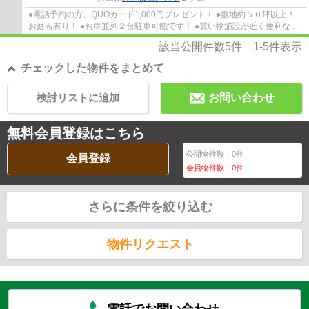
●電話予約の方、QUOカード1,000円プレゼント！ ●敷地約５０坪以上！
お庭も有り！ ●お車並列２台駐車可能です！ ●買い物施設が近く便利な立
地です！ ●WIC×３に大型CL！収納豊富！ ●出合...
該当公開件数
5
件
1-5
件表示
チェックした物件をまとめて
検討リストに追加
お問い合わせ
無料会員登録はこちら
公開物件数：
0
件
会員登録
会員物件数：
0
件
さらに条件を絞り込む
物件リクエスト
電話でお問い合わせ