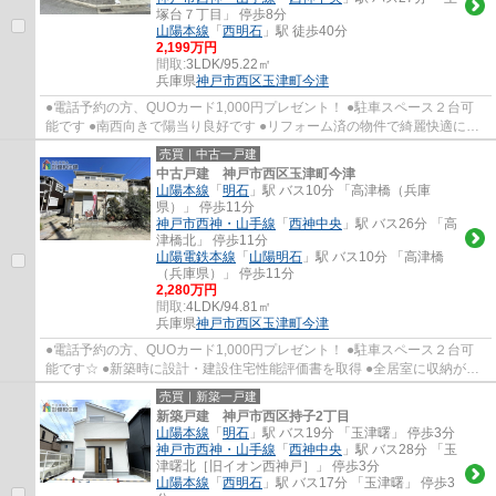
塚台７丁目」 停歩8分
山陽本線
「
西明石
」駅 徒歩40分
2,199万円
間取:
3LDK/95.22㎡
兵庫県
神戸市西区
玉津町今津
●電話予約の方、QUOカード1,000円プレゼント！ ●駐車スペース２台可
能です ●南西向きで陽当り良好です ●リフォーム済の物件で綺麗快適に生
活できます ●全居室６帖以上でゆったり過ごせ...
売買｜中古一戸建
中古戸建 神戸市西区玉津町今津
山陽本線
「
明石
」駅 バス10分 「高津橋（兵庫
県）」 停歩11分
神戸市西神・山手線
「
西神中央
」駅 バス26分 「高
津橋北」 停歩11分
山陽電鉄本線
「
山陽明石
」駅 バス10分 「高津橋
（兵庫県）」 停歩11分
2,280万円
間取:
4LDK/94.81㎡
兵庫県
神戸市西区
玉津町今津
●電話予約の方、QUOカード1,000円プレゼント！ ●駐車スペース２台可
能です☆ ●新築時に設計・建設住宅性能評価書を取得 ●全居室に収納があ
りスッキリと生活していただけます！ ●LDK横の...
売買｜新築一戸建
新築戸建 神戸市西区持子2丁目
山陽本線
「
明石
」駅 バス19分 「玉津曙」 停歩3分
神戸市西神・山手線
「
西神中央
」駅 バス28分 「玉
津曙北［旧イオン西神戸］」 停歩3分
山陽本線
「
西明石
」駅 バス17分 「玉津曙」 停歩3