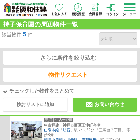
持子保育園の周辺物件一覧
5
該当物件
件
さらに条件を絞り込む
物件リクエスト
チェックした物件をまとめて
検討リストに追加
お問い合わせ
売買｜中古一戸建
中古戸建 神戸市西区玉津町今津
山陽本線
「
明石
」駅 バス22分 「王塚台７丁目」 停
歩8分
神戸市西神・山手線
「
西神中央
」駅 バス27分 「王