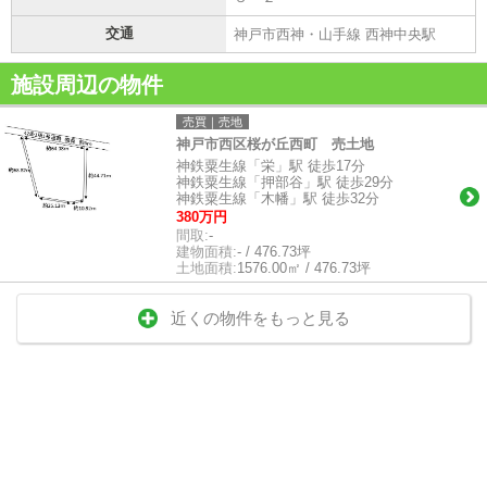
交通
神戸市西神・山手線 西神中央駅
施設周辺の物件
売買｜売地
神戸市西区桜が丘西町 売土地
神鉄粟生線「栄」駅 徒歩17分
神鉄粟生線「押部谷」駅 徒歩29分
神鉄粟生線「木幡」駅 徒歩32分
380万円
間取:
-
建物面積:
- / 476.73坪
土地面積:
1576.00㎡ / 476.73坪
近くの物件をもっと見る