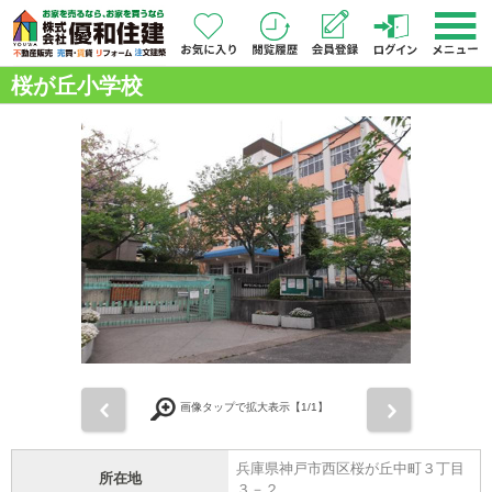
桜が丘小学校
前
次
画像タップで拡大表示【
1
/1】
兵庫県神戸市西区桜が丘中町３丁目
所在地
３－２