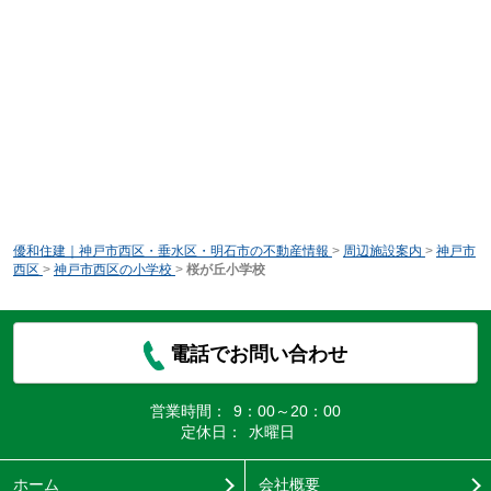
優和住建｜神戸市西区・垂水区・明石市の不動産情報
>
周辺施設案内
>
神戸市
西区
>
神戸市西区の小学校
>
桜が丘小学校
電話でお問い合わせ
営業時間：
9：00～20：00
定休日：
水曜日
ホーム
会社概要