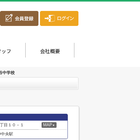
タッフ
会社概要
谷中学校
丁目１０－１
MAP
▼
神中央駅