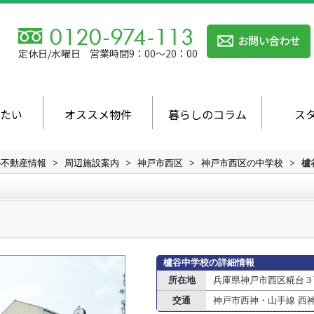
定休日/水曜日
営業時間9：00～20：00
たい
オススメ物件
暮らしのコラム
ス
の不動産情報
>
周辺施設案内
>
神戸市西区
>
神戸市西区の中学校
>
櫨
櫨谷中学校の詳細情報
所在地
兵庫県神戸市西区糀台３
交通
神戸市西神・山手線 西