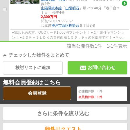
歩4分
山陽電鉄本線
「
山陽明石
」駅 バス40分 「春日台３
丁目」 停歩4分
2,300万円
間取:
5LDK/156.90㎡
兵庫県
神戸市西区
樫野台
５丁目3-8
●電話予約の方、QUOカード1,000円プレゼント！ ●２世帯住宅マンショ
ン！ ●２ＤＫ＋３ＬＤＫの専有面積１５６．９㎡のお部屋です！ ●キッチ
ン・バス・洗面・トイレ各２か所あり！ ●階下...
該当公開件数
1
件
1-1
件表示
チェックした物件をまとめて
検討リストに追加
お問い合わせ
無料会員登録はこちら
公開物件数：
0
件
会員登録
会員物件数：
0
件
さらに条件を絞り込む
物件リクエスト