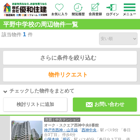
平野中学校の周辺物件一覧
1
該当物件
件
さらに条件を絞り込む
物件リクエスト
チェックした物件をまとめて
検討リストに追加
お問い合わせ
売買｜中古マンション
オーク・スクエア西神中央8番館
神戸市西神・山手線
「
西神中央
」駅 バス9分 「春日
台3丁目」 停歩4分
山陽本線
「
明石
」駅 バス40分 「春日台３丁目」 停