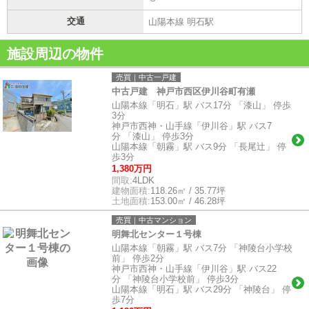
交通
山陽本線 明石駅
施設周辺の物件
売買｜中古一戸建
中古戸建 神戸市西区伊川谷町有瀬
山陽本線「明石」駅 バス17分 「漆山」 停歩
3分
神戸市西神・山手線「伊川谷」駅 バス7
分 「漆山」 停歩3分
山陽本線「朝霧」駅 バス9分 「長尾辻」 停
歩3分
1,380万円
間取:
4LDK
建物面積:
118.26㎡ / 35.77坪
土地面積:
153.00㎡ / 46.28坪
売買｜中古マンション
明舞北センター１号棟
山陽本線「朝霧」駅 バス7分 「神陵台小学校
前」 停歩2分
神戸市西神・山手線「伊川谷」駅 バス22
分 「神陵台小学校前」 停歩3分
山陽本線「明石」駅 バス29分 「神陵台」 停
歩7分