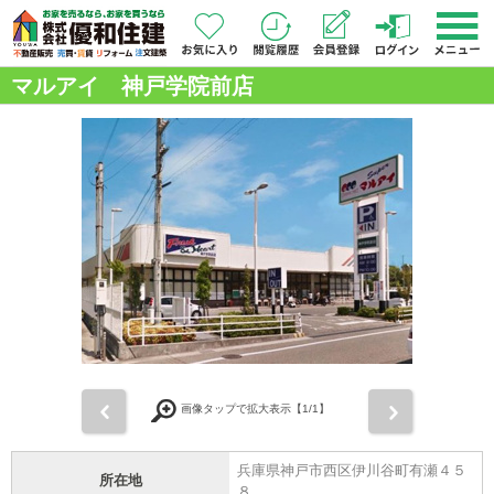
マルアイ 神戸学院前店
前
次
画像タップで拡大表示【
1
/1】
兵庫県神戸市西区伊川谷町有瀬４５
所在地
８