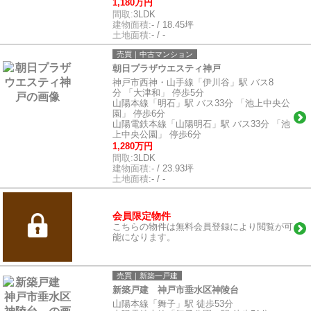
1,180万円
間取:
3LDK
建物面積:
- / 18.45坪
土地面積:
- / -
売買｜中古マンション
朝日プラザウエスティ神戸
神戸市西神・山手線「伊川谷」駅 バス8
分 「大津和」 停歩5分
山陽本線「明石」駅 バス33分 「池上中央公
園」 停歩6分
山陽電鉄本線「山陽明石」駅 バス33分 「池
上中央公園」 停歩6分
1,280万円
間取:
3LDK
建物面積:
- / 23.93坪
土地面積:
- / -
会員限定物件
こちらの物件は無料会員登録により閲覧が可
能になります。
売買｜新築一戸建
新築戸建 神戸市垂水区神陵台
山陽本線「舞子」駅 徒歩53分