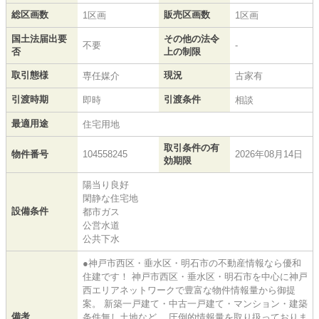
総区画数
販売区画数
1区画
1区画
国土法届出要
その他の法令
不要
-
否
上の制限
取引態様
現況
専任媒介
古家有
引渡時期
引渡条件
即時
相談
最適用途
住宅用地
取引条件の有
物件番号
104558245
2026年08月14日
効期限
陽当り良好
閑静な住宅地
設備条件
都市ガス
公営水道
公共下水
●神戸市西区・垂水区・明石市の不動産情報なら優和
住建です！ 神戸市西区・垂水区・明石市を中心に神戸
西エリアネットワークで豊富な物件情報量から御提
案。 新築一戸建て・中古一戸建て・マンション・建築
備考
条件無し土地など、 圧倒的情報量を取り扱っておりま