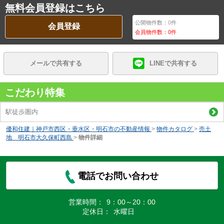
無料会員登録はこちら
公開物件数：
0
件
会員登録
会員物件数：
0
件
メールで共有する
LINEで共有する
こだわり特集
駅徒歩圏内
優和住建｜神戸市西区・垂水区・明石市の不動産情報
>
物件カタログ
>
売土
地 明石市大久保町西島
>
物件詳細
電話でお問い合わせ
営業時間：
9：00～20：00
定休日：
水曜日