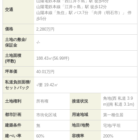
山陽電鉄本線
「
西江井ヶ島
」駅 徒歩6分
山陽電鉄本線
「
江井ヶ島
」駅 徒歩12分
交通
山陽本線
「
魚住
」駅 バス7分 「向井（明石市）」 停
歩5分
価格
2,280万円
土地の敷金/
-/-
保証金
土地面積
188.43㎡(56.99坪)
(坪数)
坪単価
40.01万円
私道負担面積/
-/要 19.42㎡
セットバック
角地(西 私道 3.9
土地権利
所有権
接道状況
m)(南 私道 3.1m)
都市計画
用途地域
市街化区域
第一種住居
建築条件
地目/地勢
無
宅地/平坦
建ぺい率
容積率
60%
200%