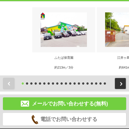
ふたば保育園
江井ヶ
約213m／3分
約641
前
メールでお問い合わせする(無料)
電話でお問い合わせする