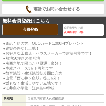
電話でお問い合わせする
無料会員登録はこちら
公開物件数：
0
件
会員登録
会員物件数：
0
件
●電話予約の方、QUOカード1,000円プレゼント！
●建築条件なし土地！
●お好きな工務店・ハウスメーカーで建築可能です！
●敷地50坪超の整形地！
●南西角地で陽当たり風通し良好！
●車庫スペース3台も可能です！
●教育施設・生活施設徒歩圏に充実！
●山電『西江井ヶ島駅』徒歩6分！
●坂もなく生活しやすい立地です！
●江井島小学校・江井島中学校
所在地
兵庫県
明石市
大久保町西島