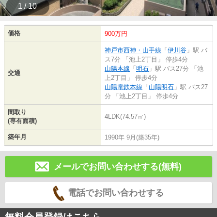
1 / 10
価格
900万円
神戸市西神・山手線
「
伊川谷
」駅 バ
ス7分 「池上2丁目」 停歩4分
山陽本線
「
明石
」駅 バス27分 「池
交通
上2丁目」 停歩4分
山陽電鉄本線
「
山陽明石
」駅 バス27
分 「池上2丁目」 停歩4分
間取り
4LDK(74.57㎡)
(専有面積)
築年月
1990年 9月(築35年)
メールでお問い合わせする(無料)
電話でお問い合わせする