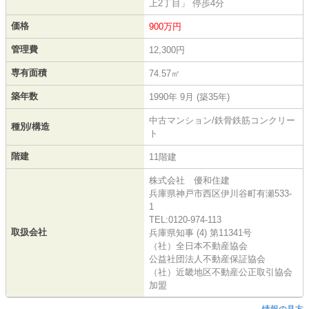
上2丁目」 停歩4分
価格
900万円
管理費
12,300円
専有面積
74.57㎡
築年数
1990年 9月 (築35年)
中古マンション/鉄骨鉄筋コンクリー
種別/構造
ト
階建
11階建
株式会社 優和住建
兵庫県神戸市西区伊川谷町有瀬533-
1
TEL:0120-974-113
取扱会社
兵庫県知事 (4) 第11341号
（社）全日本不動産協会
公益社団法人不動産保証協会
（社）近畿地区不動産公正取引協会
加盟