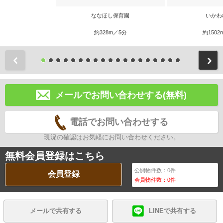
ななほし保育園
いかわ
約328m／5分
約1502
前
メールでお問い合わせする(無料)
電話でお問い合わせする
現況の確認はお気軽にお問い合わせください。
無料会員登録はこちら
公開物件数：
0
件
会員登録
会員物件数：
0
件
メールで共有する
LINEで共有する