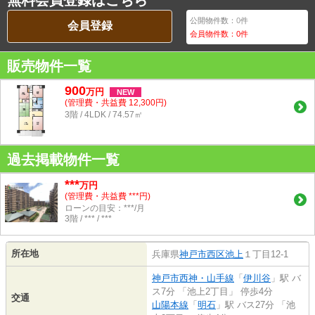
無料会員登録はこちら
公開物件数：
0
件
会員登録
会員物件数：
0
件
販売物件一覧
900
万
円
NEW
(管理費・共益費 12,300円)
3階 / 4LDK / 74.57㎡
過去掲載物件一覧
***
万円
(管理費・共益費 ***円)
ローンの目安：***/月
3階 / *** / ***
所在地
兵庫県
神戸市西区
池上
１丁目12-1
神戸市西神・山手線
「
伊川谷
」駅 バ
ス7分 「池上2丁目」 停歩4分
交通
山陽本線
「
明石
」駅 バス27分 「池