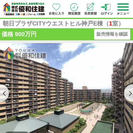
朝日プラザCITYウエストヒル神戸E棟（
1
室）
価格
900万円
販売情報を確認