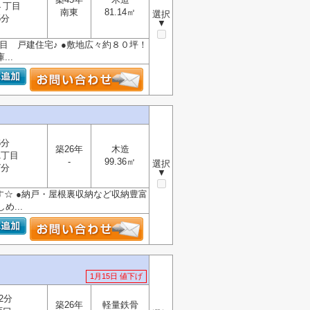
４丁目
南東
81.14㎡
選択
5分
▼
丁目 戸建住宅♪ ●敷地広々約８０坪！
..
6分
築26年
木造
1丁目
-
99.36㎡
選択
7分
▼
です☆ ●納戸・屋根裏収納など収納豊富
...
1月15日 値下げ
2分
築26年
軽量鉄骨