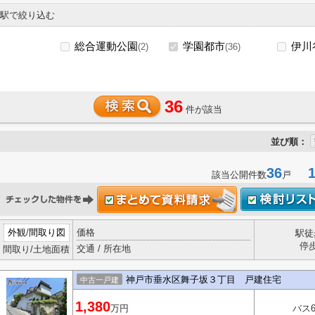
駅で絞り込む
総合運動公園
学園都市
伊川
(2)
(36)
36
件が該当
並び順：
36
1-
該当公開件数
戸
外観
/
間取り図
価格
駅徒
停
交通 / 所在地
間取り/土地面積
神戸市垂水区舞子坂３丁目 戸建住宅
中古一戸建
1,380
万円
バス