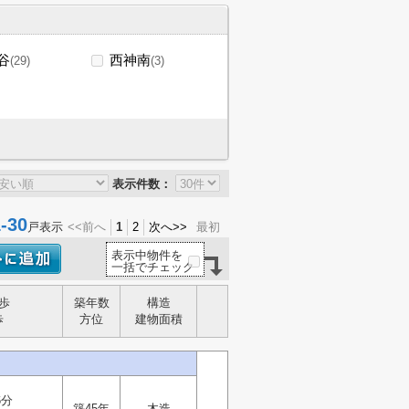
谷
西神南
(29)
(3)
表示件数：
30
戸表示
<<前へ
1
2
次へ>>
最初
表示中物件を
一括でチェック
歩
築年数
構造
歩
方位
建物面積
6分
築45年
木造