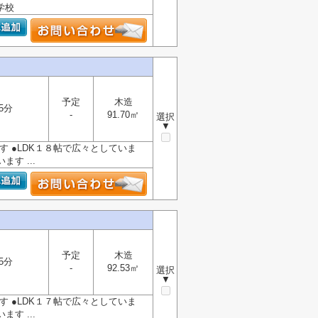
学校
予定
木造
5分
-
91.70㎡
選択
▼
す ●LDK１８帖で広々としていま
す ...
予定
木造
5分
-
92.53㎡
選択
▼
す ●LDK１７帖で広々としていま
す ...