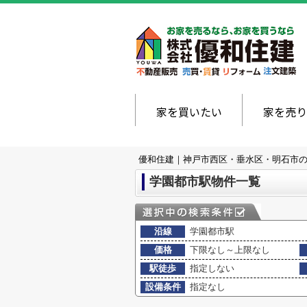
家を買いたい
家を売り
優和住建｜神戸市西区・垂水区・明石市
学園都市駅物件一覧
沿線
学園都市駅
価格
下限なし～上限なし
駅徒歩
指定しない
設備条件
指定なし