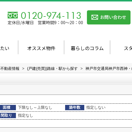
定休日/水曜日
営業時間9：00～20：00
たい
オススメ物件
暮らしのコラム
ス
の不動産情報
>
(戸建(売買))路線・駅から探す
>
神戸市交通局神戸市西神・
面積
下限なし～上限なし
築年数
指定しない
間取り
指定なし