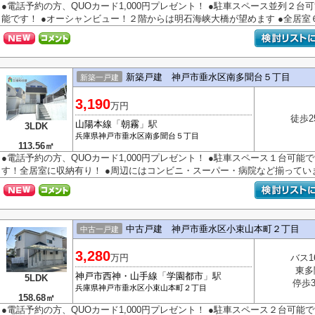
●電話予約の方、QUOカード1,000円プレゼント！ ●駐車スペース並列２台
能です！ ●オーシャンビュー！２階からは明石海峡大橋が望めます ●全居室６帖
新築戸建 神戸市垂水区南多聞台５丁目
新築一戸建
3,190
万円
徒歩2
山陽本線
「
朝霧
」駅
3LDK
兵庫県
神戸市垂水区
南多聞台
５丁目
113.56㎡
●電話予約の方、QUOカード1,000円プレゼント！ ●駐車スペース１台可能で
す！全居室に収納有り！ ●周辺にはコンビニ・スーパー・病院など揃っています 
中古戸建 神戸市垂水区小束山本町２丁目
中古一戸建
3,280
万円
バス1
東多
神戸市西神・山手線
「
学園都市
」駅
5LDK
停歩
兵庫県
神戸市垂水区
小束山本町
２丁目
158.68㎡
●電話予約の方、QUOカード1,000円プレゼント！ ●駐車スペース２台可能