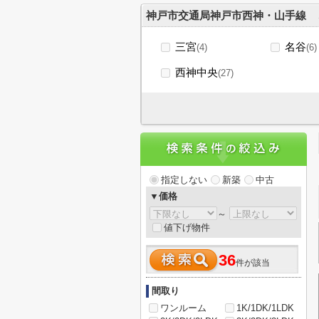
神戸市交通局神戸市西神・山手線
三宮
名谷
(4)
(6)
西神中央
(27)
指定しない
新築
中古
▼価格
～
値下げ物件
36
件が該当
間取り
ワンルーム
1K/1DK/1LDK