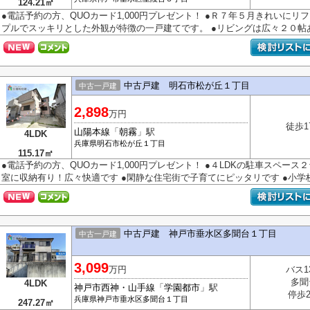
124.21㎡
●電話予約の方、QUOカード1,000円プレゼント！ ●Ｒ７年５月きれいにリ
プルでスッキリとした外観が特徴の一戸建てです。 ●リビングは広々２０帖あり
中古戸建 明石市松が丘１丁目
中古一戸建
2,898
万円
徒歩1
山陽本線
「
朝霧
」駅
4LDK
兵庫県
明石市
松が丘
１丁目
115.17㎡
●電話予約の方、QUOカード1,000円プレゼント！ ●４LDKの駐車スペース
室に収納有り！広々快適です ●閑静な住宅街で子育てにピッタリです ●小学校徒
中古戸建 神戸市垂水区多聞台１丁目
中古一戸建
3,099
万円
バス1
多聞
4LDK
神戸市西神・山手線
「
学園都市
」駅
停歩
兵庫県
神戸市垂水区
多聞台
１丁目
247.27㎡