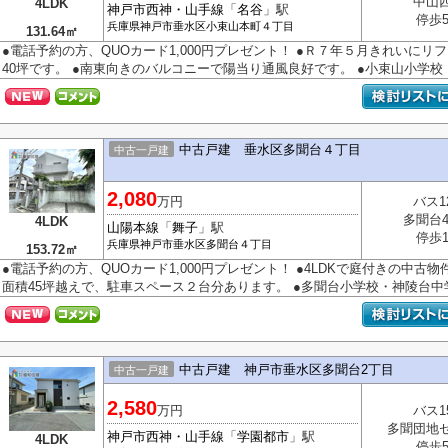
中山
4LDK
神戸市西神・山手線
「
名谷
」駅
停歩
兵庫県
神戸市垂水区
小束山本町
４丁目
131.64㎡
●電話予約の方、QUOカード1,000円プレゼント！ ●Ｒ７年５月きれいにリフ
40坪です。 ●南東向きのバルコニーで陽当り通風良好です。 ●小束山小学校・多
中古戸建 垂水区多聞台４丁目
中古一戸建
2,080
万円
バス1
多聞台
4LDK
山陽本線
「
舞子
」駅
停歩
兵庫県
神戸市垂水区
多聞台
４丁目
153.72㎡
●電話予約の方、QUOカード1,000円プレゼント！ ●4LDKで庭付きの中古物
面積45坪越えで、駐車スペース２台分あります。 ●多聞台小学校・神陵台中
中古戸建 神戸市垂水区多聞台2丁目
中古一戸建
2,580
万円
バス1
多聞団地
神戸市西神・山手線
「
学園都市
」駅
4LDK
停歩