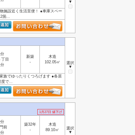
▼
い物施設近く生活至便！ ●車庫スペー
...
5分
新築
木造
４丁目
-
102.05㎡
選択
4分
▼
！家族でゆったりくつろげます ●各居
で...
1月27日 値下げ
9分
築32年
木造
門前
選択
-
89.10㎡
▼
3分