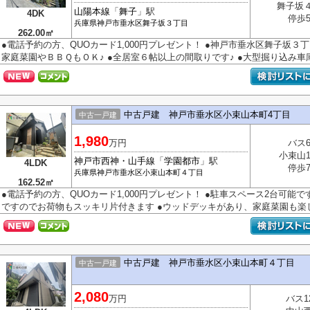
舞子坂
山陽本線
「
舞子
」駅
4DK
停歩
兵庫県
神戸市垂水区
舞子坂
３丁目
262.00㎡
●電話予約の方、QUOカード1,000円プレゼント！ ●神戸市垂水区舞子坂３
家庭菜園やＢＢＱもＯＫ♪ ●全居室６帖以上の間取りです♪ ●大型掘り込み車庫.
中古戸建 神戸市垂水区小束山本町4丁目
中古一戸建
1,980
万円
バス
小束山
神戸市西神・山手線
「
学園都市
」駅
4LDK
停歩
兵庫県
神戸市垂水区
小束山本町
４丁目
162.52㎡
●電話予約の方、QUOカード1,000円プレゼント！ ●駐車スペース2台可能
ですのでお荷物もスッキリ片付きます ●ウッドデッキがあり、家庭菜園も楽しめ
中古戸建 神戸市垂水区小束山本町４丁目
中古一戸建
2,080
万円
バス1