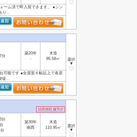
フォーム済で即入居できます。 ●シン
...
築20年
木造
7分
-
95.58㎡
選択
▼
２台可能です ●全居室６帖以上で各居
...
12月26日 値下げ
3分
築30年
木造
台
選択
南西
110.95㎡
▼
2分