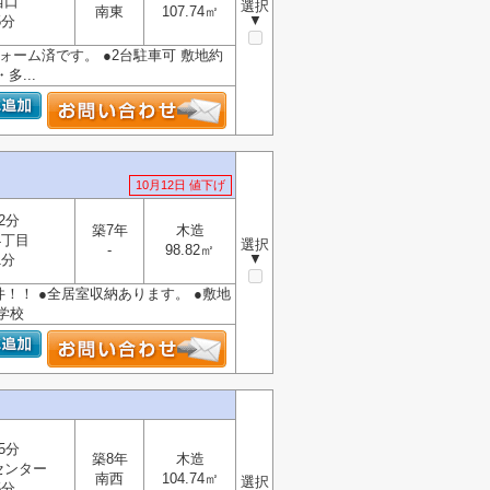
西口
選択
南東
107.74㎡
▼
5分
ォーム済です。 ●2台駐車可 敷地約
...
10月12日 値下げ
2分
築7年
木造
4丁目
選択
-
98.82㎡
▼
1分
件！！ ●全居室収納あります。 ●敷地
学校
5分
築8年
木造
センター
南西
104.74㎡
選択
5分