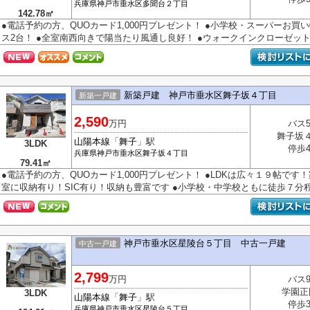
兵庫県
神戸市垂水区
多聞台
２丁目
142.78㎡
●電話予約の方、QUOカード1,000円プレゼント！ ●小学校・スーパーお買
ス2台！ ●全室南西向きで陽当たり風通し良好！ ●ウォークインクローゼット2箇
新築戸建 神戸市垂水区舞子坂４丁目
新築一戸建
2,590
万円
バス
舞子坂
山陽本線
「
舞子
」駅
3LDK
停歩
兵庫県
神戸市垂水区
舞子坂
４丁目
79.41㎡
●電話予約の方、QUOカード1,000円プレゼント！ ●LDKは広々１９帖です
室に収納有り！SIC有り！収納も豊富です ●小学校・中学校ともに徒歩７分程度
神戸市垂水区星陵台５丁目 中古一戸建
中古一戸建
2,799
万円
バス
学園正
3LDK
山陽本線
「
舞子
」駅
停歩
兵庫県
神戸市垂水区
星陵台
５丁目