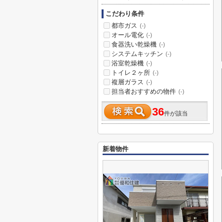
こだわり条件
都市ガス
(-)
オール電化
(-)
食器洗い乾燥機
(-)
システムキッチン
(-)
浴室乾燥機
(-)
トイレ２ヶ所
(-)
複層ガラス
(-)
担当者おすすめの物件
(-)
36
件が該当
新着物件