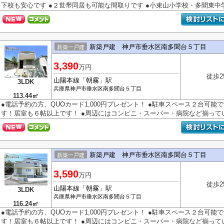
下校も安心です ●２世帯同居も可能な間取りです ●小束山小学校・多聞東中
新築戸建 神戸市垂水区南多聞台５丁目
新築一戸建
3,390
万円
徒歩2
山陽本線
「
朝霧
」駅
3LDK
兵庫県
神戸市垂水区
南多聞台
５丁目
113.44㎡
●電話予約の方、QUOカード1,000円プレゼント！ ●駐車スペース２台可能で
す！居室も６帖以上です！ ●周辺にはコンビニ・スーパー・病院など揃っていま
新築戸建 神戸市垂水区南多聞台５丁目
新築一戸建
3,590
万円
徒歩2
山陽本線
「
朝霧
」駅
3LDK
兵庫県
神戸市垂水区
南多聞台
５丁目
116.24㎡
●電話予約の方、QUOカード1,000円プレゼント！ ●駐車スペース２台可能で
す！居室も６帖以上です！ ●周辺にはコンビニ・スーパー・病院など揃っていま