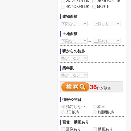
2K/2DK/2LDK
3K/3DK/3LDK
4K/4DK/4LDK
5K以上
建物面積
～
土地面積
～
駅からの徒歩
築年数
36
件が該当
情報公開日
指定しない
本日
3日以内
1週間以内
画像・動画あり
画像あり
動画あり