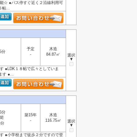
可能☆ ●バス停すぐ近く２沿線利用可
...
予定
木造
5分
-
84.87㎡
選択
▼
す ●LDK１８帖で広々としていま
●...
6分
築15年
木造
聞
-
116.75㎡
選択
3分
▼
です ●小学校まで徒歩２分ですので登