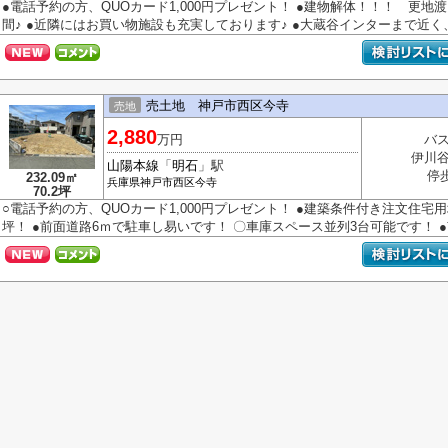
●電話予約の方、QUOカード1,000円プレゼント！ ●建物解体！！！ 更地
間♪ ●近隣にはお買い物施設も充実しております♪ ●大蔵谷インターまで近く、通
売土地 神戸市西区今寺
売地
2,880
万円
バス
伊川
山陽本線
「
明石
」駅
停
232.09㎡
兵庫県
神戸市西区
今寺
70.2坪
○電話予約の方、QUOカード1,000円プレゼント！ ●建築条件付き注文住宅
坪！ ●前面道路6ｍで駐車し易いです！ 〇車庫スペース並列3台可能です！ ●南