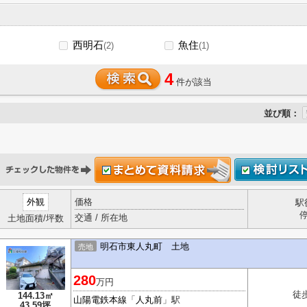
西明石
魚住
(2)
(1)
4
件が該当
並び順：
外観
価格
駅
交通 / 所在地
土地面積/坪数
明石市東人丸町 土地
売地
280
万円
徒
144.13㎡
山陽電鉄本線
「
人丸前
」駅
43.59坪