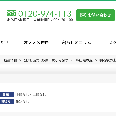
定休日/水曜日
営業時間9：00～20：00
たい
オススメ物件
暮らしのコラム
ス
の不動産情報
>
(土地(売買))路線・駅から探す
>
JR山陽本線
>
明石駅の土
面積
下限なし～上限なし
間取り
指定なし