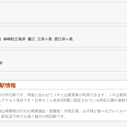
前
林崎松江海岸
藤江
江井ヶ島
西江井ヶ島
岸
駅情報
市の中心駅です。用途に合わせてＪＲと山陽電車が利用できます。ＪＲは新快
もアクセス良好です！日本さくら名所100選に指定されている明石公園や新鮮
す。
側は再開発が行われ商業施設・図書館・市民広場・お子様が遊べるプレイルー
！駅近辺で何でも揃う魅力の明石駅です。