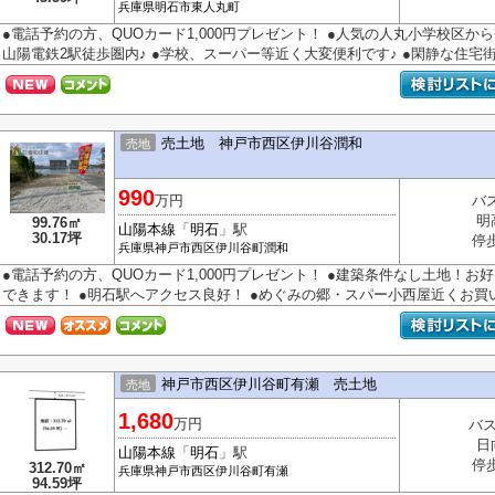
兵庫県
明石市
東人丸町
●電話予約の方、QUOカード1,000円プレゼント！ ●人気の人丸小学校区から登
山陽電鉄2駅徒歩圏内♪ ●学校、スーパー等近く大変便利です♪ ●閑静な住宅街で
売土地 神戸市西区伊川谷潤和
売地
990
万円
バ
明
99.76㎡
山陽本線
「
明石
」駅
30.17坪
停
兵庫県
神戸市西区
伊川谷町潤和
●電話予約の方、QUOカード1,000円プレゼント！ ●建築条件なし土地！
できます！ ●明石駅へアクセス良好！ ●めぐみの郷・スパー小西屋近くお買い物
神戸市西区伊川谷町有瀬 売土地
売地
1,680
万円
バス
日
山陽本線
「
明石
」駅
停
312.70㎡
兵庫県
神戸市西区
伊川谷町有瀬
94.59坪