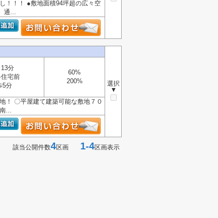
渡し！！！ ●敷地面積94坪超の広々空
...
13分
60%
谷住宅前
200%
選択
歩5分
▼
用地！ 〇平屋建て建築可能な敷地７０
...
4
1-4
該当公開件数
区画
区画表示