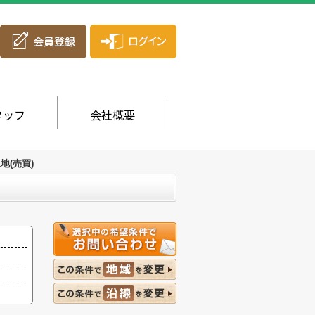
タッフ
会社概要
地(売買)