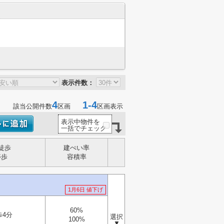
表示件数：
4
1-4
該当公開件数
区画
区画表示
表示中物件を
一括でチェック
徒歩
建ぺい率
停歩
容積率
1月6日 値下げ
60%
歩4分
選択
100%
▼