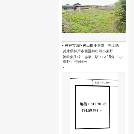
神戸市西区神出町小束野 売土地
兵庫県神戸市西区神出町小束野
神鉄粟生線「志染」駅 バス15分 「小
束野」 停歩3分
-