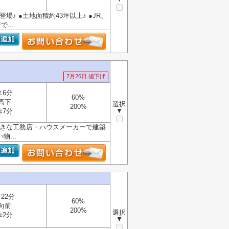
場♪ ●土地面積約43坪以上♪ ●JR、
...
7月26日 値下げ
ス6分
60%
高下
選択
200%
▼
歩7分
お好きな工務店・ハウスメーカーで建築
...
22分
60%
向前
200%
選択
歩2分
▼