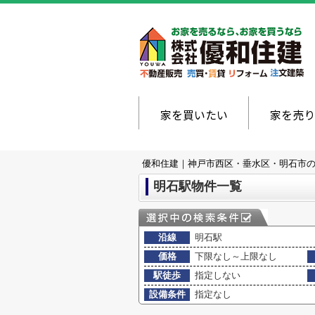
家を買いたい
家を売り
優和住建｜神戸市西区・垂水区・明石市
明石駅物件一覧
沿線
明石駅
価格
下限なし～上限なし
駅徒歩
指定しない
設備条件
指定なし