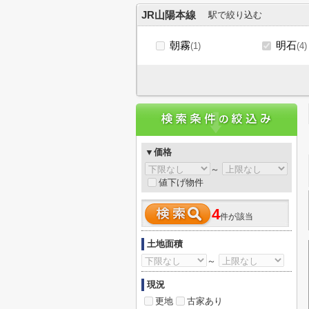
JR山陽本線
駅で絞り込む
朝霧
明石
(1)
(4)
▼価格
～
値下げ物件
4
件が該当
土地面積
～
現況
更地
古家あり