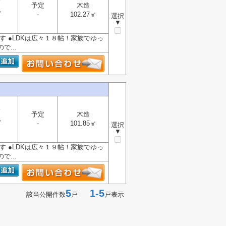
分
予定
木造
地
-
102.27㎡
選択
▼
す ●LDKは広々１８帖！家族でゆっ
...
分
予定
木造
地
-
101.85㎡
選択
▼
す ●LDKは広々１９帖！家族でゆっ
...
5
1-5
該当公開件数
戸
戸表示