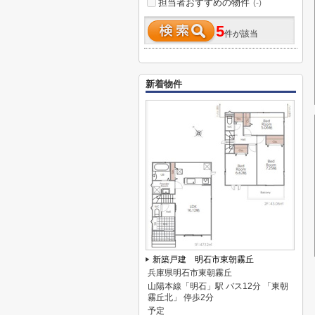
担当者おすすめの物件
(-)
5
件が該当
新着物件
新築戸建 明石市東朝霧丘
兵庫県明石市東朝霧丘
山陽本線「明石」駅 バス12分 「東朝
霧丘北」 停歩2分
予定