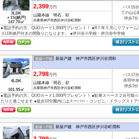
2,399
万円
バス15
丁の山公
3LDK
山陽本線
「
明石
」駅
＋1S(納戸)
停歩7分
兵庫県
神戸市西区
伊川谷町潤和
147.70㎡
●電話予約の方、QUOカード1,000円プレゼント！ ●R７年５月にリフォーム
３LDK納戸付きの間取りになります。 ●伊川谷小学校・伊川谷中学校
新築戸建 神戸市西区伊川谷潤和
新築一戸建
2,798
万円
バス17
赤羽中
4LDK
山陽本線
「
明石
」駅
停歩3分
兵庫県
神戸市西区
伊川谷町潤和
101.95㎡
●電話予約の方、QUOカード1,000円プレゼント！ ●駐車スペース２台可能☆ 
たりと過ごせます ●徒歩10分圏内にはスーパー・コンビニ・ドラッグストアな
新築戸建 神戸市西区伊川谷町潤和
新築一戸建
3,799