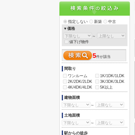
指定しない
新築
中古
▼価格
～
値下げ物件
5
件が該当
間取り
ワンルーム
1K/1DK/1LDK
2K/2DK/2LDK
3K/3DK/3LDK
4K/4DK/4LDK
5K以上
建物面積
～
土地面積
～
駅からの徒歩