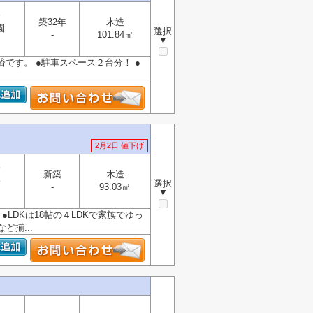
分
築32年
木造
園
選択
-
101.84㎡
▼
済です。 ●駐車スペース２台分！ ●
2月2日 値下げ
分
新築
木造
央
選択
-
93.03㎡
▼
●LDKは18帖の４LDKで家族でゆっ
ど揃...