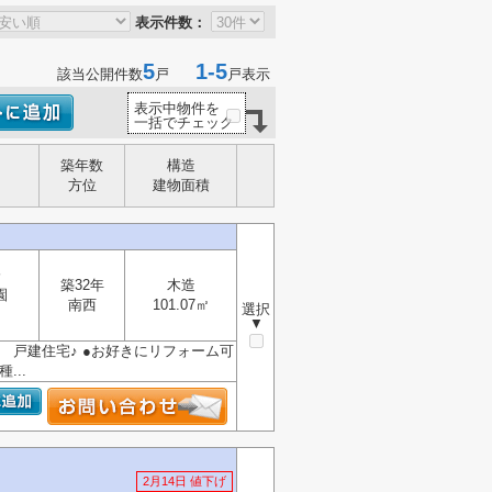
表示件数：
5
1-5
該当公開件数
戸
戸表示
表示中物件を
一括でチェック
築年数
構造
方位
建物面積
分
築32年
木造
園
南西
101.07㎡
選択
▼
和 戸建住宅♪ ●お好きにリフォーム可
...
2月14日 値下げ