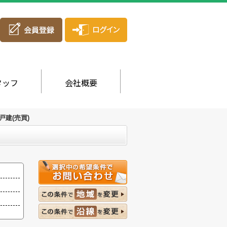
タッフ
会社概要
建(売買)