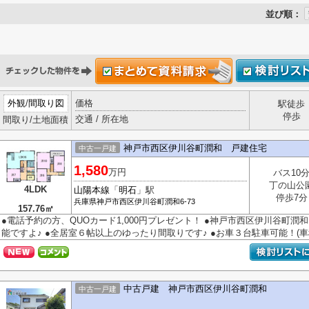
並び順：
外観
/
間取り図
価格
駅徒歩
停歩
交通 / 所在地
間取り/土地面積
神戸市西区伊川谷町潤和 戸建住宅
中古一戸建
1,580
万円
バス10
丁の山公
4LDK
山陽本線
「
明石
」駅
停歩7分
兵庫県
神戸市西区
伊川谷町潤和
6-73
157.76㎡
●電話予約の方、QUOカード1,000円プレゼント！ ●神戸市西区伊川谷町潤
能ですよ♪ ●全居室６帖以上のゆったり間取りです♪ ●お車３台駐車可能！(車種
中古戸建 神戸市西区伊川谷町潤和
中古一戸建