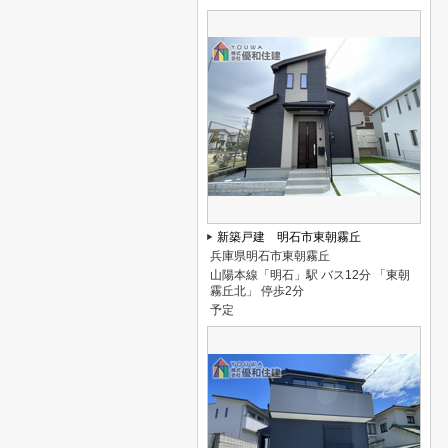
新築戸建 明石市東朝霧丘
兵庫県明石市東朝霧丘
山陽本線「明石」駅 バス12分 「東朝
霧丘北」 停歩2分
予定