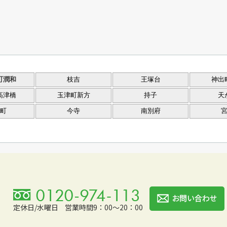
町潤和
枝吉
王塚台
神出
高津橋
玉津町新方
持子
天
町
今寺
南別府
定休日/水曜日
営業時間9：00～20：00