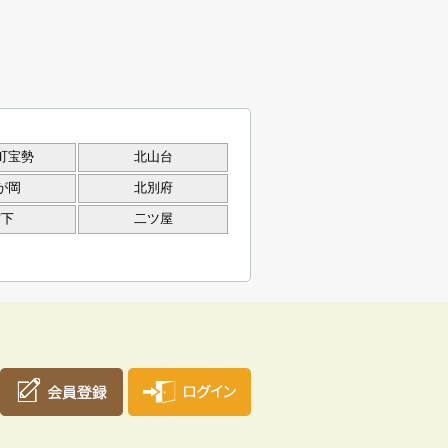
町宝勢
北山台
が岡
北別府
宮下
二ツ屋