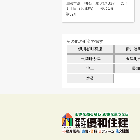
山陽本線「明石」駅 バス33分 「宮下
２丁目（兵庫県）」 停歩1分
築32年
その他の町名で探す
伊川谷町有瀬
伊川谷
玉津町今津
玉津町
池上
長畑
水谷