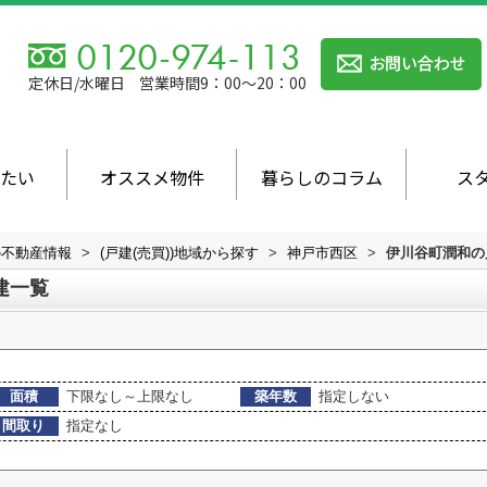
定休日/水曜日
営業時間9：00～20：00
たい
オススメ物件
暮らしのコラム
ス
の不動産情報
>
(戸建(売買))地域から探す
>
神戸市西区
>
伊川谷町潤和の戸
建一覧
面積
下限なし～上限なし
築年数
指定しない
間取り
指定なし