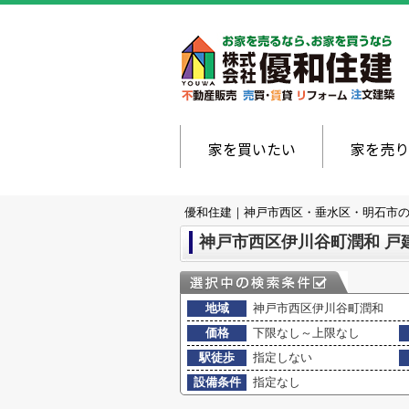
家を買いたい
家を売り
優和住建｜神戸市西区・垂水区・明石市
神戸市西区伊川谷町潤和 戸
地域
神戸市西区伊川谷町潤和
価格
下限なし～上限なし
駅徒歩
指定しない
設備条件
指定なし