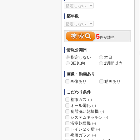
築年数
5
件が該当
情報公開日
指定しない
本日
3日以内
1週間以内
画像・動画あり
画像あり
動画あり
こだわり条件
都市ガス
(-)
オール電化
(-)
食器洗い乾燥機
(-)
システムキッチン
(-)
浴室乾燥機
(-)
トイレ２ヶ所
(-)
複層ガラス
(-)