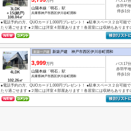
万円
バス17
赤羽平
山陽本線
「
明石
」駅
3LDK
停歩1分
＋1S(納戸)
兵庫県
神戸市西区
伊川谷町潤和
108.04㎡
●電話予約の方、QUOカード1,000円プレゼント！ ●駐車スペース２台可能で
たり過ごせます ●２階には洋室４部屋あります！各居室には収納もありますので
新築戸建 神戸市西区伊川谷町潤和
新築一戸建
3,999
万円
バス17
赤羽平
山陽本線
「
明石
」駅
4LDK
停歩1分
兵庫県
神戸市西区
伊川谷町潤和
102.26㎡
●電話予約の方、QUOカード1,000円プレゼント！ ●駐車スペース２台可能で
たり過ごせます ●２階には洋室４部屋あります！各居室には収納もありますので