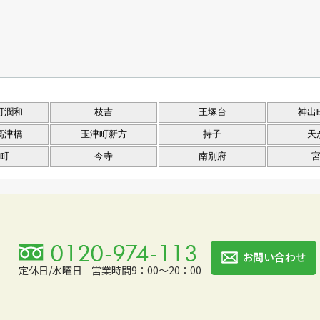
町潤和
枝吉
王塚台
神出
高津橋
玉津町新方
持子
天
町
今寺
南別府
定休日/水曜日
営業時間9：00～20：00