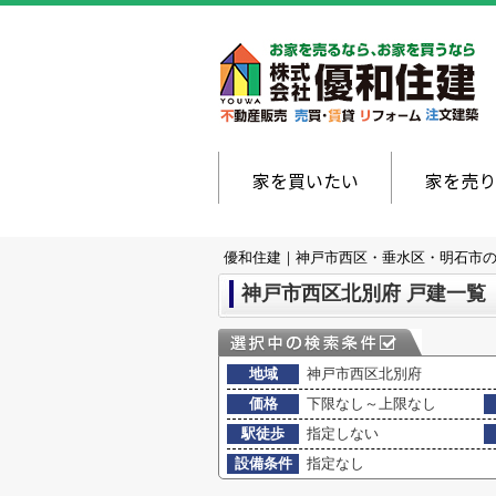
家を買いたい
家を売り
優和住建｜神戸市西区・垂水区・明石市
神戸市西区北別府 戸建一覧
地域
神戸市西区北別府
価格
下限なし～上限なし
駅徒歩
指定しない
設備条件
指定なし