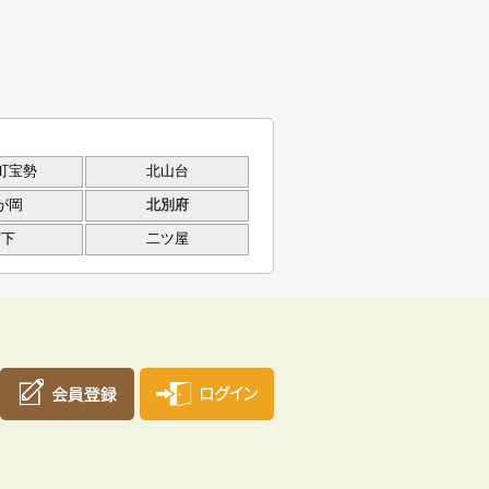
町宝勢
北山台
が岡
北別府
宮下
二ツ屋