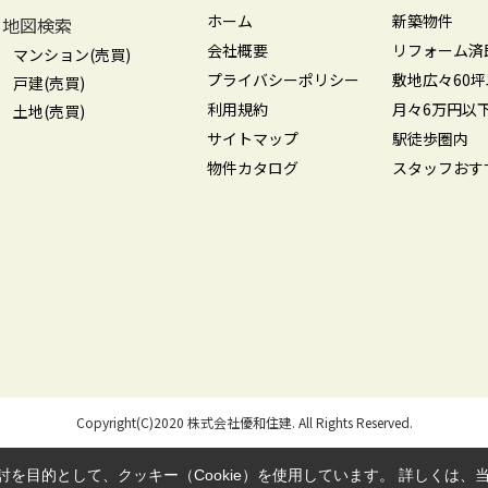
ホーム
新築物件
地図検索
会社概要
リフォーム済
マンション(売買)
プライバシーポリシー
敷地広々60
戸建(売買)
利用規約
月々6万円以
土地(売買)
サイトマップ
駅徒歩圏内
物件カタログ
スタッフおす
Copyright(C)2020 株式会社優和住建. All Rights Reserved.
を目的として、クッキー（Cookie）を使用しています。
詳しくは、