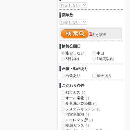
築年数
1
件が該当
情報公開日
指定しない
本日
3日以内
1週間以内
画像・動画あり
画像あり
動画あり
こだわり条件
都市ガス
(-)
オール電化
(-)
食器洗い乾燥機
(-)
システムキッチン
(-)
浴室乾燥機
(-)
トイレ２ヶ所
(-)
複層ガラス
(-)