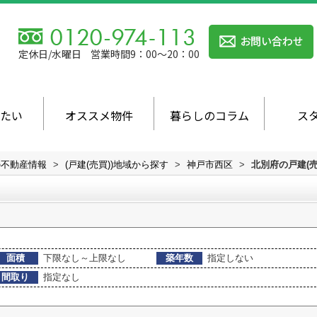
定休日/水曜日
営業時間9：00～20：00
たい
オススメ物件
暮らしのコラム
ス
の不動産情報
>
(戸建(売買))地域から探す
>
神戸市西区
>
北別府の戸建(売
面積
下限なし～上限なし
築年数
指定しない
間取り
指定なし