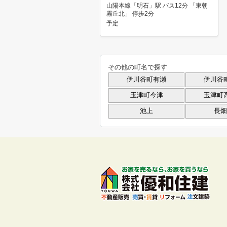
山陽本線「明石」駅 バス12分 「東朝
霧丘北」 停歩2分
予定
その他の町名で探す
伊川谷町有瀬
伊川谷
玉津町今津
玉津町
池上
長畑