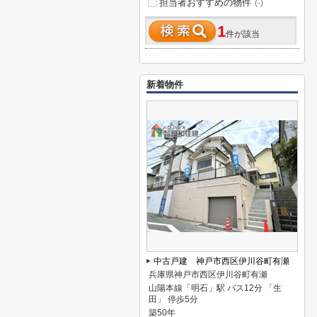
担当者おすすめの物件
(-)
1
件が該当
新着物件
中古戸建 神戸市西区伊川谷町有瀬
兵庫県神戸市西区伊川谷町有瀬
山陽本線「明石」駅 バス12分 「生
田」 停歩5分
築50年