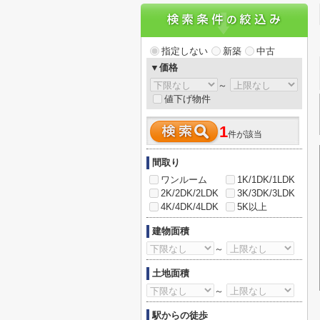
指定しない
新築
中古
▼価格
～
値下げ物件
1
件が該当
間取り
ワンルーム
1K/1DK/1LDK
2K/2DK/2LDK
3K/3DK/3LDK
4K/4DK/4LDK
5K以上
建物面積
～
土地面積
～
駅からの徒歩