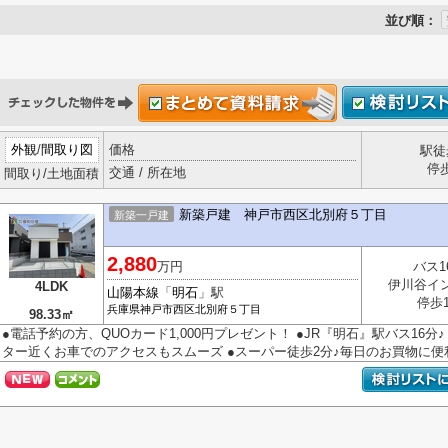
並び順：
外観
/
間取り図
価格
駅徒
停
交通 / 所在地
間取り/土地面積
新築戸建 神戸市西区北別府５丁目
新築一戸建
2,880
万円
バス1
伊川谷イ
4LDK
山陽本線
「
明石
」駅
停歩
兵庫県
神戸市西区
北別府
５丁目
98.33㎡
●電話予約の方、QUOカード1,000円プレゼント！ ●JR『明石』駅バス16分
ター近くお車でのアクセスもスムーズ ●スーパー徒歩2分♪毎日のお買物に便利で