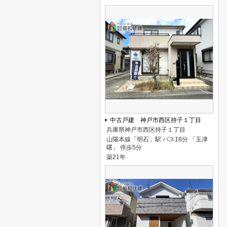
中古戸建 神戸市西区持子１丁目
兵庫県神戸市西区持子１丁目
山陽本線「明石」駅 バス18分 「玉津
曙」 停歩5分
築21年