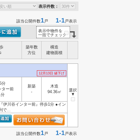
表示件数：
1
1-1
該当公開件数
戸
戸表示
表示中物件を
一括でチェック
歩
築年数
構造
歩
方位
建物面積
12月13日 値下げ
6分
新築
木造
ンター前
選択
-
94.36㎡
▼
1分
♪『伊川谷インター前』停歩1分 ●イン
...
1
1-1
該当公開件数
戸
戸表示