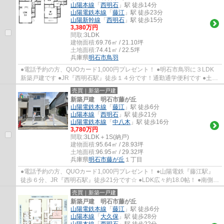
山陽本線
「
西明石
」駅 徒歩14分
山陽電鉄本線
「
藤江
」駅 徒歩23分
山陽新幹線
「
西明石
」駅 徒歩15分
3,380万円
間取:
3LDK
建物面積:
69.76㎡ / 21.10坪
土地面積:
74.41㎡ / 22.5坪
兵庫県
明石市
鳥羽
●電話予約の方、QUOカード1,000円プレゼント！ ●明石市鳥羽に３LDK
新築戸建です ●JR『西明石駅』徒歩１４分です！通勤通学便利です ●土地
は３方角地です！ ●制震ダンパー「MIRAIE]標準...
売買｜新築一戸建
新築戸建 明石市藤が丘
山陽電鉄本線
「
藤江
」駅 徒歩6分
山陽本線
「
西明石
」駅 徒歩21分
山陽電鉄本線
「
中八木
」駅 徒歩16分
3,780万円
間取:
3LDK＋1S(納戸)
建物面積:
95.64㎡ / 28.93坪
土地面積:
96.95㎡ / 29.32坪
兵庫県
明石市
藤が丘
１丁目
●電話予約の方、QUOカード1,000円プレゼント！ ●山陽電鉄『藤江駅』
徒歩６分、JR『西明石駅』徒歩21分です☆ ●LDK広々約18.0帖！ ●南側道
路も広く陽当り良好です ●谷八木小学校・大久保...
売買｜新築一戸建
新築戸建 明石市藤が丘
山陽電鉄本線
「
藤江
」駅 徒歩6分
山陽本線
「
大久保
」駅 徒歩28分
山陽本線
「
西明石
」駅 徒歩22分