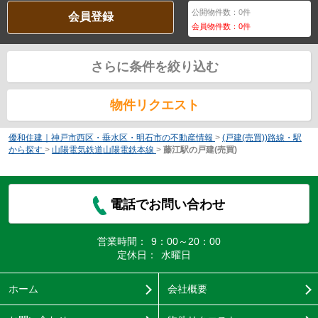
公開物件数：
0
件
会員登録
会員物件数：
0
件
さらに条件を絞り込む
物件リクエスト
優和住建｜神戸市西区・垂水区・明石市の不動産情報
>
(戸建(売買))路線・駅
から探す
>
山陽電気鉄道山陽電鉄本線
>
藤江駅の戸建(売買)
電話でお問い合わせ
営業時間：
9：00～20：00
定休日：
水曜日
ホーム
会社概要