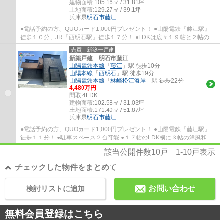
建物面積:
105.16㎡ / 31.81坪
土地面積:
129.27㎡ / 39.1坪
兵庫県
明石市
藤江
●電話予約の方、QUOカード1,000円プレゼント！ ●山陽電鉄『藤江駅』
徒歩１０分、JR『西明石駅』徒歩１７分！ ●LDKは広々１９帖と２帖のフ
リースペースが有ります ●駐車スペースは並列...
売買｜新築一戸建
新築戸建 明石市藤江
山陽電鉄本線
「
藤江
」駅 徒歩10分
山陽本線
「
西明石
」駅 徒歩19分
山陽電鉄本線
「
林崎松江海岸
」駅 徒歩22分
4,480万円
間取:
4LDK
建物面積:
102.58㎡ / 31.03坪
土地面積:
171.49㎡ / 51.87坪
兵庫県
明石市
藤江
●電話予約の方、QUOカード1,000円プレゼント！ ●山陽電鉄『藤江駅』
徒歩１１分！ ●駐車スペース２台可能 ●１７帖のLDK横に３帖の洋風和室
有り！お子様のスペースにもご利用いただけま...
該当公開件数
10
戸
1-10
戸表示
チェックした物件をまとめて
検討リストに追加
お問い合わせ
無料会員登録はこちら