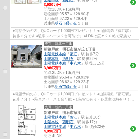
3,980万円
間取:
2LDK＋1S(納戸)
建物面積:
95.57㎡ / 28.90坪
土地面積:
97.22㎡ / 29.4坪
兵庫県
明石市
藤が丘
１丁目
●電話予約の方、QUOカード1,000円プレゼント！ ●山陽電鉄『藤江駅』
徒歩６分です ●駐車スペース２台可能です ●LDKは広々２０帖で家族でゆ
ったり過ごせます ●収納も豊富です！各居室やL...
売買｜新築一戸建
新築戸建 明石市藤が丘１丁目
山陽電鉄本線
「
藤江
」駅 徒歩7分
山陽本線
「
西明石
」駅 徒歩22分
山陽電鉄本線
「
中八木
」駅 徒歩15分
3,980万円
間取:
2LDK＋1S(納戸)
建物面積:
95.64㎡ / 28.93坪
土地面積:
96.62㎡ / 29.22坪
兵庫県
明石市
藤が丘
１丁目
●電話予約の方、QUOカード1,000円プレゼント！ ●山陽電鉄『藤江駅』
徒歩７分！ ●駐車スペース１台可能 ●１階WIC有り・各居室収納有り！収
納には困りません ●バルコニー２か所でお洗濯...
売買｜新築一戸建
新築戸建 明石市藤江
山陽電鉄本線
「
藤江
」駅 徒歩10分
山陽本線
「
西明石
」駅 徒歩17分
山陽電鉄本線
「
中八木
」駅 徒歩22分
4,098万円
間取:
4LDK