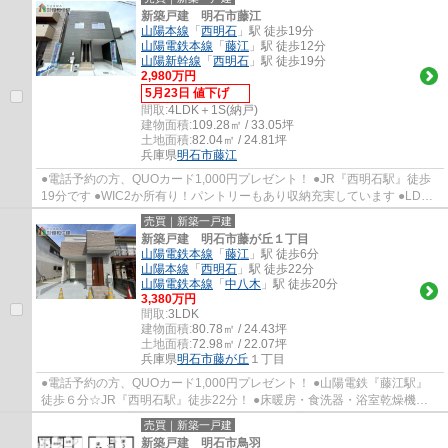
新築戸建 明石市藤江
山陽本線
「
西明石
」駅 徒歩19分
山陽電鉄本線
「
藤江
」駅 徒歩12分
山陽新幹線
「
西明石
」駅 徒歩19分
2,980万円
5月23日 値下げ
間取:
4LDK＋1S(納戸)
建物面積:
109.28㎡ / 33.05坪
土地面積:
82.04㎡ / 24.81坪
兵庫県
明石市
藤江
●電話予約の方、QUOカード1,000円プレゼント！ ●JR『西明石駅』徒歩
19分です ●WIC2か所有り！パントリーもあり収納充実しています ●LDK
も18帖で家族でゆったり過ごすことが出来ます ●...
売買｜新築一戸建
新築戸建 明石市藤が丘１丁目
山陽電鉄本線
「
藤江
」駅 徒歩6分
山陽本線
「
西明石
」駅 徒歩22分
山陽電鉄本線
「
中八木
」駅 徒歩20分
3,380万円
間取:
3LDK
建物面積:
80.78㎡ / 24.43坪
土地面積:
72.98㎡ / 22.07坪
兵庫県
明石市
藤が丘
１丁目
●電話予約の方、QUOカード1,000円プレゼント！ ●山陽電鉄『藤江駅』
徒歩６分☆JR『西明石駅』徒歩22分！ ●床暖房・食洗器・浴室乾燥機な
ど便利な設備が充実しております ●LDK18帖は家族...
売買｜新築一戸建
新築戸建 明石市鳥羽