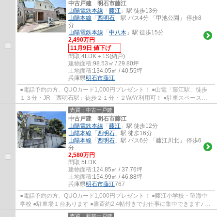
中古戸建 明石市藤江
山陽電鉄本線
「
藤江
」駅 徒歩13分
山陽本線
「
西明石
」駅 バス4分 「甲池公園」 停歩8
分
山陽電鉄本線
「
中八木
」駅 徒歩15分
2,490万円
11月9日 値下げ
間取:
4LDK＋1S(納戸)
建物面積:
98.53㎡ / 29.80坪
土地面積:
134.05㎡ / 40.55坪
兵庫県
明石市
藤江
●電話予約の方、QUOカード1,000円プレゼント！ ●山電「藤江駅」徒歩
１３分・JR「西明石駅」徒歩２１分・２WAY利用可！ ●駐車スペース３
台分あります。 ●屋根裏収納付きの４LDKの間取り...
売買｜中古一戸建
中古戸建 明石市藤江
山陽電鉄本線
「
藤江
」駅 徒歩12分
山陽本線
「
西明石
」駅 徒歩16分
山陽本線
「
西明石
」駅 バス6分 「藤江川北」 停歩6
分
2,580万円
間取:
5LDK
建物面積:
124.85㎡ / 37.76坪
土地面積:
154.99㎡ / 46.88坪
兵庫県
明石市
藤江
767
●電話予約の方、QUOカード1,000円プレゼント！ ●藤江小学校・望海中
学校 ●駐車場１台あります ●書斎約2.4帖付きでお仕事に集中できます♪ ●
約4.5帖の３屋根裏収納・全てのお部屋に物入...
売買｜新築一戸建