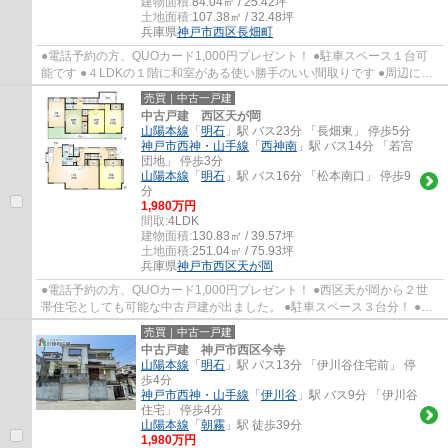
建物面積:
84.04㎡ / 25.42坪
土地面積:
107.38㎡ / 32.48坪
兵庫県
神戸市西区
長畑町
●電話予約の方、QUOカード1,000円プレゼント！ ●駐車スペース１台可
能です ●４LDKの１階に和室がある使い勝手のいい間取りです ●周辺には
お買い物が揃っていますので便利な立地です ●...
売買｜中古一戸建
中古戸建 西区天が岡
山陽本線
「
明石
」駅 バス23分 「長畑東」 停歩5分
神戸市西神・山手線
「
西神南
」駅 バス14分 「若宮
団地」 停歩3分
山陽本線
「
明石
」駅 バス16分 「松本南口」 停歩9
分
1,980万円
間取:
4LDK
建物面積:
130.83㎡ / 39.57坪
土地面積:
251.04㎡ / 75.93坪
兵庫県
神戸市西区
天が岡
●電話予約の方、QUOカード1,000円プレゼント！ ●西区天が岡から２世
帯住宅としても可能な中古戸建が出ました。 ●駐車スペース３台分！ ●室
内はとてもきれいにお使いです。 ●玉津第一小...
売買｜中古一戸建
中古戸建 神戸市西区今寺
山陽本線
「
明石
」駅 バス13分 「伊川谷住宅前」 停
歩4分
神戸市西神・山手線
「
伊川谷
」駅 バス9分 「伊川谷
住宅」 停歩4分
山陽本線
「
朝霧
」駅 徒歩39分
1,980万円