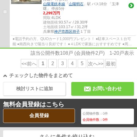
山陽電鉄本線
「
山陽明石
」駅 バス18分 「玉津
曙」 停歩5分
2,299万円
間取:
4LDK
建物面積:
93.57㎡ / 28.30坪
土地面積:
103.17㎡ / 31.2坪
兵庫県
神戸市西区
持子
１丁目
●電話予約の方、QUOカード1,000円プレゼント！ ●駐車スペース１台可
能 ●南西向きで陽当り良好です！ ●４LDKで家族におすすすめです ●周辺
にはコンビニ・スーパー・ドラッグストアなど...
該当公開件数
108
戸 (会員物件
2
戸)
1-20
戸表示
1
2
3
4
5
<<前へ
次へ>>
最初
チェックした物件をまとめて
検討リストに追加
お問い合わせ
無料会員登録はこちら
公開物件数：
0
件
会員登録
会員物件数：
0
件
さらに条件を絞り込む