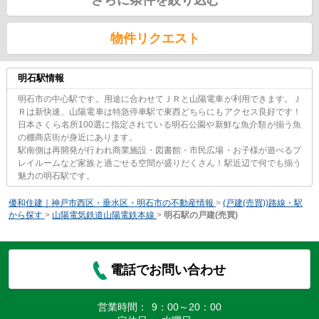
物件リクエスト
明石駅情報
明石市の中心駅です。用途に合わせてＪＲと山陽電車が利用できます。Ｊ
Ｒは新快速、山陽電車は特急停車駅で東西どちらにもアクセス良好です！
日本さくら名所100選に指定されている明石公園や新鮮な魚介類が揃う魚
の棚商店街が身近にあります。
駅南側は再開発が行われ商業施設・図書館・市民広場・お子様が遊べるプ
レイルームなど家族と過ごせる空間が盛りだくさん！駅近辺で何でも揃う
魅力の明石駅です。
優和住建｜神戸市西区・垂水区・明石市の不動産情報
>
(戸建(売買))路線・駅
から探す
>
山陽電気鉄道山陽電鉄本線
>
明石駅の戸建(売買)
電話でお問い合わせ
営業時間：
9：00～20：00