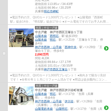
間取:
4LDK
建物面積:
113.85㎡ / 34.43坪
土地面積:
66.96㎡ / 20.25坪
兵庫県
明石市
岬町
●電話予約の方、QUOカード1,000円プレゼント！ ●山陽電鉄『西新町
駅』徒歩14分、『明石駅』徒歩17分☆ ●オール電化ですのでお手入れ簡単
●２階３階には両面バルコニーですので通風陽当...
売買｜中古一戸建
中古戸建 神戸市西区王塚台１丁目
山陽本線
「
西明石
」駅 徒歩19分
山陽本線
「
明石
」駅 バス21分 「王塚台５丁目」 停
歩4分
神戸市西神・山手線
「
西神中央
」駅 バス29分 「王
塚台５丁目」 停歩4分
2,090万円
間取:
4LDK
建物面積:
89.84㎡ / 27.17坪
土地面積:
101.01㎡ / 30.55坪
兵庫県
神戸市西区
王塚台
１丁目
●電話予約の方、QUOカード1,000円プレゼント！ ●南向きで陽当り良好
です！ ●令和６年１１月にリフォーム済みです ●周辺は徒歩圏内にコンビ
ニ・スーパーなど充実しています ●枝吉小学校...
売買｜中古一戸建
中古戸建 神戸市西区伊川谷町有瀬
山陽本線
「
明石
」駅 バス17分 「生田（兵庫
県）」 停歩4分
神戸市西神・山手線
「
伊川谷
」駅 バス28分 「生田
（兵庫県）」 停歩4分
山陽電鉄本線
「
山陽明石
」駅 バス17分 「生田（兵