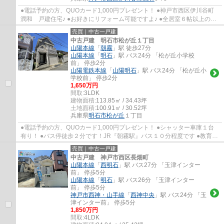
●電話予約の方、QUOカード1,000円プレゼント！ ●神戸市西区伊川谷町
潤和 戸建住宅♪ ●お好きにリフォーム可能ですよ♪ ●全居室６帖以上のゆ
ったり間取りです♪ ●お車３台駐車可能！(車種...
売買｜中古一戸建
中古戸建 明石市松が丘１丁目
山陽本線
「
朝霧
」駅 徒歩27分
山陽本線
「
明石
」駅 バス24分 「松が丘小学校
前」 停歩2分
山陽電鉄本線
「
山陽明石
」駅 バス24分 「松が丘小
学校前」 停歩2分
1,650万円
間取:
3LDK
建物面積:
113.85㎡ / 34.43坪
土地面積:
100.91㎡ / 30.52坪
兵庫県
明石市
松が丘
１丁目
●電話予約の方、QUOカード1,000円プレゼント！ ●シャッター車庫１台
有り！ ●バス停徒歩２分です！JR『朝霧駅』バス１０分程度です ●教育施
設が徒歩１０分圏内に揃っていますのでお子様...
売買｜中古一戸建
中古戸建 神戸市西区長畑町
山陽本線
「
西明石
」駅 バス27分 「玉津インター
前」 停歩5分
山陽本線
「
明石
」駅 バス26分 「玉津インター
前」 停歩5分
神戸市西神・山手線
「
西神中央
」駅 バス24分 「玉
津インター前」 停歩5分
1,850万円
間取:
4LDK