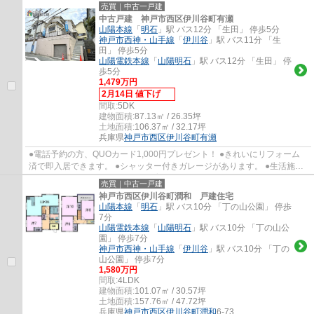
で陽当り・風通し良いお家です！ ●定期点検メ...
売買｜中古一戸建
中古戸建 神戸市西区伊川谷町有瀬
山陽本線
「
明石
」駅 バス12分 「生田」 停歩5分
神戸市西神・山手線
「
伊川谷
」駅 バス11分 「生
田」 停歩5分
山陽電鉄本線
「
山陽明石
」駅 バス12分 「生田」 停
歩5分
1,479万円
2月14日 値下げ
間取:
5DK
建物面積:
87.13㎡ / 26.35坪
土地面積:
106.37㎡ / 32.17坪
兵庫県
神戸市西区
伊川谷町有瀬
●電話予約の方、QUOカード1,000円プレゼント！ ●きれいにリフォーム
済で即入居できます。 ●シャッター付きガレージがあります。 ●生活施設
が徒歩圏内に揃っています。 ●保育園・小学校...
売買｜中古一戸建
神戸市西区伊川谷町潤和 戸建住宅
山陽本線
「
明石
」駅 バス10分 「丁の山公園」 停歩
7分
山陽電鉄本線
「
山陽明石
」駅 バス10分 「丁の山公
園」 停歩7分
神戸市西神・山手線
「
伊川谷
」駅 バス10分 「丁の
山公園」 停歩7分
1,580万円
間取:
4LDK
建物面積:
101.07㎡ / 30.57坪
土地面積:
157.76㎡ / 47.72坪
兵庫県
神戸市西区
伊川谷町潤和
6-73