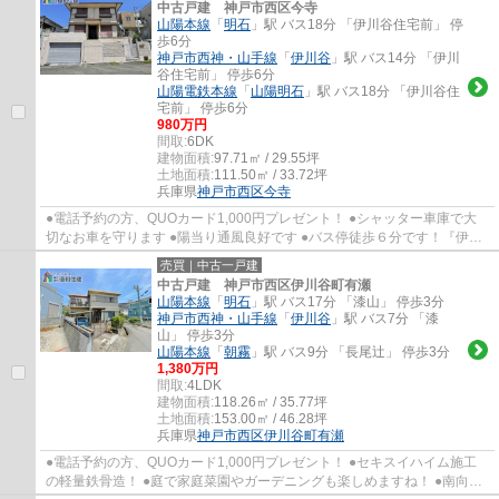
中古戸建 神戸市西区今寺
山陽本線
「
明石
」駅 バス18分 「伊川谷住宅前」 停
歩6分
神戸市西神・山手線
「
伊川谷
」駅 バス14分 「伊川
谷住宅前」 停歩6分
山陽電鉄本線
「
山陽明石
」駅 バス18分 「伊川谷住
宅前」 停歩6分
980万円
間取:
6DK
建物面積:
97.71㎡ / 29.55坪
土地面積:
111.50㎡ / 33.72坪
兵庫県
神戸市西区
今寺
●電話予約の方、QUOカード1,000円プレゼント！ ●シャッター車庫で大
切なお車を守ります ●陽当り通風良好です ●バス停徒歩６分です！『伊川
谷駅』『明石駅』利用可能です ●有瀬小学校・...
売買｜中古一戸建
中古戸建 神戸市西区伊川谷町有瀬
山陽本線
「
明石
」駅 バス17分 「漆山」 停歩3分
神戸市西神・山手線
「
伊川谷
」駅 バス7分 「漆
山」 停歩3分
山陽本線
「
朝霧
」駅 バス9分 「長尾辻」 停歩3分
1,380万円
間取:
4LDK
建物面積:
118.26㎡ / 35.77坪
土地面積:
153.00㎡ / 46.28坪
兵庫県
神戸市西区
伊川谷町有瀬
●電話予約の方、QUOカード1,000円プレゼント！ ●セキスイハイム施工
の軽量鉄骨造！ ●庭で家庭菜園やガーデニングも楽しめますね！ ●南向き