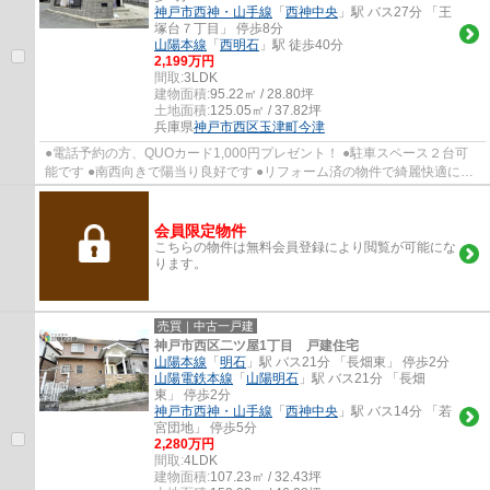
神戸市西神・山手線
「
西神中央
」駅 バス27分 「王
塚台７丁目」 停歩8分
山陽本線
「
西明石
」駅 徒歩40分
2,199万円
間取:
3LDK
建物面積:
95.22㎡ / 28.80坪
土地面積:
125.05㎡ / 37.82坪
兵庫県
神戸市西区
玉津町今津
●電話予約の方、QUOカード1,000円プレゼント！ ●駐車スペース２台可
能です ●南西向きで陽当り良好です ●リフォーム済の物件で綺麗快適に生
活できます ●全居室６帖以上でゆったり過ごせ...
会員限定物件
こちらの物件は無料会員登録により閲覧が可能にな
ります。
売買｜中古一戸建
神戸市西区二ツ屋1丁目 戸建住宅
山陽本線
「
明石
」駅 バス21分 「長畑東」 停歩2分
山陽電鉄本線
「
山陽明石
」駅 バス21分 「長畑
東」 停歩2分
神戸市西神・山手線
「
西神中央
」駅 バス14分 「若
宮団地」 停歩5分
2,280万円
間取:
4LDK
建物面積:
107.23㎡ / 32.43坪