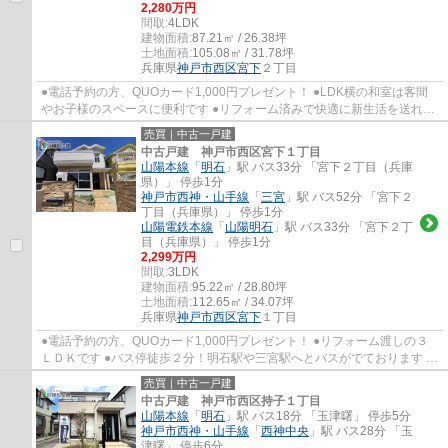
2,280万円
間取:
4LDK
建物面積:
87.21㎡ / 26.38坪
土地面積:
105.08㎡ / 31.78坪
兵庫県
神戸市西区
宮下
２丁目
●電話予約の方、QUOカード1,000円プレゼント！ ●LDK横の和室は客間
やお子様のスペースに便利です ●リフォーム済みで快適に新生活を送れま
す ●２階にはWIC有り！収納もしっかりあります...
売買｜中古一戸建
中古戸建 神戸市西区宮下１丁目
山陽本線
「
明石
」駅 バス33分 「宮下２丁目（兵庫
県）」 停歩1分
神戸市西神・山手線
「
三宮
」駅 バス52分 「宮下２
丁目（兵庫県）」 停歩1分
山陽電鉄本線
「
山陽明石
」駅 バス33分 「宮下２丁
目（兵庫県）」 停歩1分
2,299万円
間取:
3LDK
建物面積:
95.22㎡ / 28.80坪
土地面積:
112.65㎡ / 34.07坪
兵庫県
神戸市西区
宮下
１丁目
●電話予約の方、QUOカード1,000円プレゼント！ ●リフォーム渡しの３
ＬＤＫです ●バス停徒歩２分！明石駅や三宮駅へとバスがでております ●
ＬＤＫは１８帖とゆったり生活できます！お庭...
売買｜中古一戸建
中古戸建 神戸市西区持子１丁目
山陽本線
「
明石
」駅 バス18分 「玉津曙」 停歩5分
神戸市西神・山手線
「
西神中央
」駅 バス28分 「玉
津曙」 停歩6分