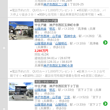
土地面積:
153.02㎡ / 46.28坪
兵庫県
神戸市西区
二ツ屋
１丁目26-25
●電話予約の方、QUOカード1,000円プレゼント！ ●明石駅バス21分、バ
ス停より徒歩２分！ ●閑静な住宅街！掘込車庫並列2台駐車可能！ ●南
西・北東両面道路に面し、陽当り通風良好です！ ...
売買｜中古一戸建
中古戸建 神戸市西区玉津町今津
山陽本線
「
明石
」駅 バス10分 「高津橋（兵庫
県）」 停歩11分
神戸市西神・山手線
「
西神中央
」駅 バス26分 「高
津橋北」 停歩11分
山陽電鉄本線
「
山陽明石
」駅 バス10分 「高津橋
（兵庫県）」 停歩11分
2,280万円
間取:
4LDK
建物面積:
94.81㎡ / 28.67坪
土地面積:
128.31㎡ / 38.81坪
兵庫県
神戸市西区
玉津町今津
●電話予約の方、QUOカード1,000円プレゼント！ ●駐車スペース２台可
能です☆ ●新築時に設計・建設住宅性能評価書を取得 ●全居室に収納があ
りスッキリと生活していただけます！ ●LDK横の...
売買｜中古一戸建
中古戸建 神戸市西区宮下２丁目
山陽本線
「
明石
」駅 バス33分 「宮下２丁目（兵庫
県）」 停歩3分
神戸市西神・山手線
「
三宮
」駅 バス52分 「宮下２
丁目（兵庫県）」 停歩3分
山陽電鉄本線
「
山陽明石
」駅 バス33分 「宮下２丁
目（兵庫県）」 停歩3分