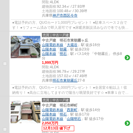
間取:
4LDK
建物面積:
92.34㎡ / 27.93坪
土地面積:
100.48㎡ / 30.39坪
兵庫県
神戸市西区
今寺
●電話予約の方、QUOカード1,000円プレゼント！ ●駐車スペース２台で
す！ ●リフォーム済みで即入居可です ●床暖房新設済みなので冬でも快適
に暮らしていただけます☆ ●全居室に収納があ...
売買｜中古一戸建
中古戸建 明石市東朝霧ヶ丘
山陽電鉄本線
「
大蔵谷
」駅 徒歩16分
山陽本線
「
朝霧
」駅 徒歩23分
山陽本線
「
明石
」駅 バス14分 「中朝霧丘」 停歩8
分
1,999万円
間取:
4LDK
建物面積:
96.79㎡ / 29.27坪
土地面積:
157.02㎡ / 47.49坪
兵庫県
明石市
東朝霧丘
27-8
●電話予約の方、QUOカード1,000円プレゼント！ ●全居室６帖以上！収
納有り！ ●高台に立地してますので陽当り眺望良好です☆ ●車庫１台で
す！ ●リフォーム物件ですので綺麗です ●朝霧小...
売買｜中古一戸建
中古戸建 明石市岬町
山陽電鉄本線
「
西新町
」駅 徒歩14分
山陽本線
「
明石
」駅 徒歩17分
山陽電鉄本線
「
山陽明石
」駅 徒歩17分
2,050万円
12月13日 値下げ