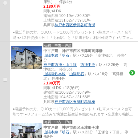
庫県）」 停歩4分
2,180万円
間取:
4LDK
建物面積:
100.19㎡ / 30.30坪
土地面積:
131.62㎡ / 39.81坪
兵庫県
神戸市西区
伊川谷町有瀬
●電話予約の方、QUOカード1,000円プレゼント！ ●駐車スペース４台可
能 ●バス停徒歩４分！『明石駅』と『伊川谷駅』利用可能です ●リフォー
ム済みで快適に新生活を始められます ●16.5帖...
売買｜中古一戸建
中古戸建 神戸市西区玉津町高津橋
山陽本線
「
明石
」駅 バス18分 「高津橋北」 停歩4
分
神戸市西神・山手線
「
西神中央
」駅 バス26分 「高
津橋北」 停歩5分
山陽電鉄本線
「
山陽明石
」駅 バス18分 「高津橋
北」 停歩4分
2,198万円
間取:
4LDK＋1S(納戸)
建物面積:
100.82㎡ / 30.49坪
土地面積:
104.67㎡ / 31.66坪
兵庫県
神戸市西区
玉津町高津橋
●電話予約の方、QUOカード1,000円プレゼント！ ●駐車スペース２台可
能です ●リフォーム済みで快適に新生活を始められます ●全居室６帖以上
で各居室に収納＋納戸有り！ ●バス停徒歩3分...
売買｜中古一戸建
中古戸建 神戸市西区玉津町今津
山陽本線
「
明石
」駅 バス22分 「王塚台７丁目」 停
歩8分