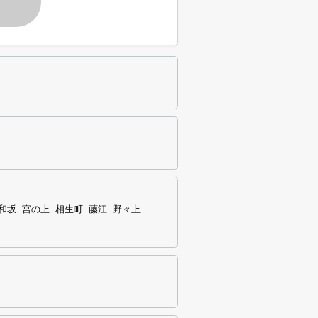
す
和坂
宮の上
相生町
藤江
野々上