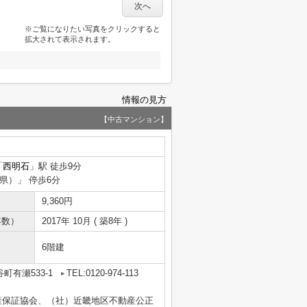
次へ
※ご覧になりたい写真をクリックすると
拡大されて表示されます。
情報の見方
【中古マンション】
「
西明石
」駅 徒歩9分
県）」 停歩6分
9,360円
年数）
2017年 10月 ( 築8年 )
6階建
町有瀬533-1
TEL:0120-974-113
産保証協会、（社）近畿地区不動産公正