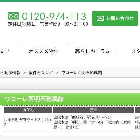
定休日/水曜日
営業時間9：00～20：00
たい
オススメ物件
暮らしのコラム
ス
の不動産情報
>
物件カタログ
>
ワコーレ西明石彩風館
ワコーレ西明石彩風館
所在地
交通
山陽本線
「
西明石
」駅 徒歩8～9分
築
兵庫県
明石市
野々上
３丁目5-
山陽本線
「
明石
」駅 バス19分 「松の内（兵庫
6
2
県）」 停歩6分
鉄