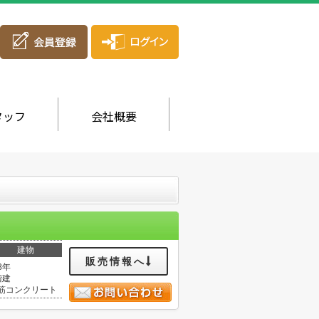
タッフ
会社概要
建物
販売情報へ
8年
階建
筋コンクリート