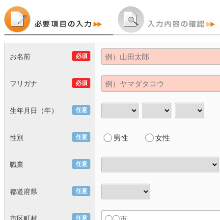
お名前
必須
フリガナ
必須
生年月日（年）
任意
性別
任意
男性
女性
職業
任意
都道府県
任意
市区町村
任意