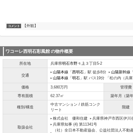
【外観】
コメント
ワコーレ西明石彩風館
の物件概要
所在地
兵庫県
明石市
野々上
３丁目5-2
山陽本線
「
西明石
」駅 徒歩8分
山陽新幹線
交通
山陽本線
「
明石
」駅 バス19分 「松の内（兵庫
価格
3,680万円
管理費
専有面積
62.37㎡
築年月（築
中古マンション / 鉄筋コンク
種別/構造
階建
リート
株式会社 優和住建
兵庫県神戸市西区伊川谷
兵庫県知事 (4) 第11341号
取扱会社
（社）全日本不動産協会、公益社団法人不動