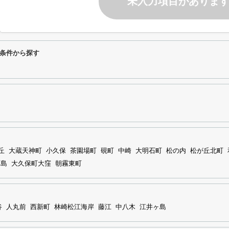
未入力項目がありま
条件から探す
丘
大蔵天神町
小久保
茶園場町
硯町
中崎
大明石町
松の内
松が丘北町
西島
大久保町大窪
朝霧東町
谷
人丸前
西新町
林崎松江海岸
藤江
中八木
江井ヶ島