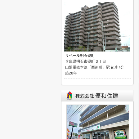
リベール明石硯町
兵庫県明石市硯町３丁目
山陽電鉄本線「西新町」駅 徒歩7分
築28年