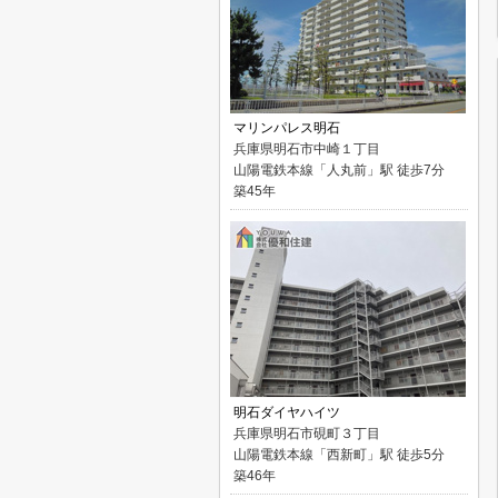
マリンパレス明石
兵庫県明石市中崎１丁目
山陽電鉄本線「人丸前」駅 徒歩7分
築45年
明石ダイヤハイツ
兵庫県明石市硯町３丁目
山陽電鉄本線「西新町」駅 徒歩5分
築46年