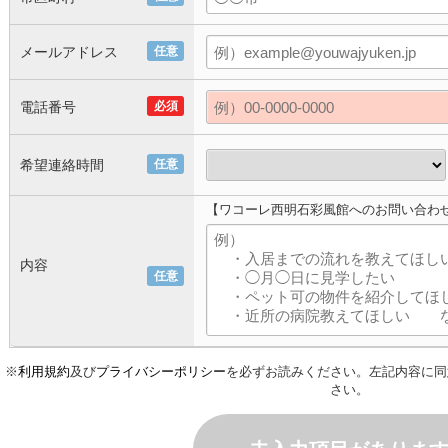
メールアドレス
任意
電話番号
必須
希望連絡時間
任意
【ワコーレ西明石彩風館へのお問い合わ
内容
任意
※
利用規約
及び
プライバシーポリシー
を必ずお読みください。左記内容に同
さい。