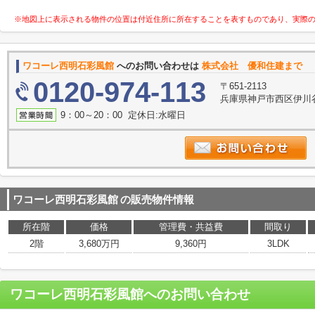
※地図上に表示される物件の位置は付近住所に所在することを表すものであり、実際
ワコーレ西明石彩風館
へのお問い合わせは
株式会社 優和住建まで
0120-974-113
〒651-2113
兵庫県神戸市西区伊川谷
9：00～20：00 定休日:水曜日
ワコーレ西明石彩風館
の販売物件情報
所在階
価格
管理費・共益費
間取り
2階
3,680万円
9,360円
3LDK
ワコーレ西明石彩風館
へのお問い合わせ