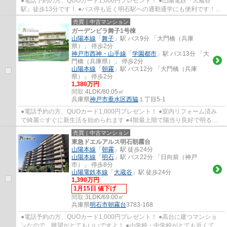
●電話予約の方、QUOカード1,000円プレゼント！ ●山陽電鉄『大蔵谷
駅』徒歩13分です！ ●バス停も近く明石駅への通勤通学にも便利です！
●2025年10月リフォーム済みで綺麗です☆ ●全居室...
売買｜中古マンション
ガーデンビラ舞子1号棟
山陽本線
「
舞子
」駅 バス9分 「大門橋（兵庫
県）」 停歩2分
神戸市西神・山手線
「
学園都市
」駅 バス13分 「大
門橋（兵庫県）」 停歩2分
山陽本線
「
朝霧
」駅 バス12分 「大門橋（兵庫
県）」 停歩2分
1,380万円
間取:
4LDK/80.05㎡
兵庫県
神戸市垂水区
西脇
１丁目5-1
●電話予約の方、QUOカード1,000円プレゼント！ ●室内リフォーム済み
で綺麗☆すぐに新生活を始められます ●4階最上階で陽当り良好で明るい
室内です ●間取りは使い勝手のいい４LDKです ●...
売買｜中古マンション
東急ドエルアルス明石朝霧台
山陽本線
「
朝霧
」駅 徒歩24分
山陽本線
「
明石
」駅 バス22分 「日向前（神戸
市）」 停歩8分
山陽電鉄本線
「
大蔵谷
」駅 徒歩24分
1,390万円
1月15日 値下げ
間取:
3LDK/69.00㎡
兵庫県
明石市
朝霧台
3783-168
●電話予約の方、QUOカード1,000円プレゼント！ ●高台に建つマンショ
ンなので、眺望がとてもいいですよ！ ●小学校・中学校がとても近くて安