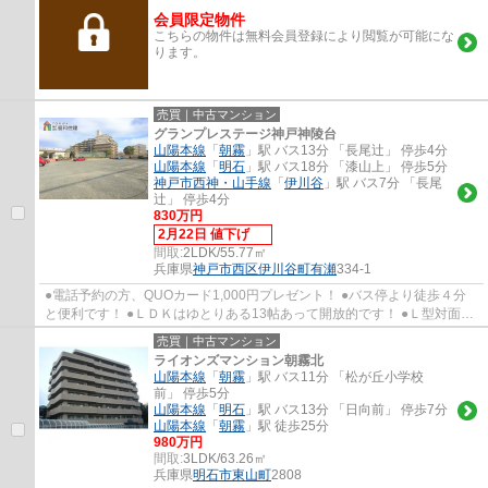
会員限定物件
こちらの物件は無料会員登録により閲覧が可能にな
ります。
売買｜中古マンション
グランプレステージ神戸神陵台
山陽本線
「
朝霧
」駅 バス13分 「長尾辻」 停歩4分
山陽本線
「
明石
」駅 バス18分 「漆山上」 停歩5分
神戸市西神・山手線
「
伊川谷
」駅 バス7分 「長尾
辻」 停歩4分
830万円
2月22日 値下げ
間取:
2LDK/55.77㎡
兵庫県
神戸市西区
伊川谷町有瀬
334-1
●電話予約の方、QUOカード1,000円プレゼント！ ●バス停より徒歩４分
と便利です！ ●ＬＤＫはゆとりある13帖あって開放的です！ ●Ｌ型対面式
キッチンでリビングを見渡せ、会話を楽しみな...
売買｜中古マンション
ライオンズマンション朝霧北
山陽本線
「
朝霧
」駅 バス11分 「松が丘小学校
前」 停歩5分
山陽本線
「
明石
」駅 バス13分 「日向前」 停歩7分
山陽本線
「
朝霧
」駅 徒歩25分
980万円
間取:
3LDK/63.26㎡
兵庫県
明石市
東山町
2808