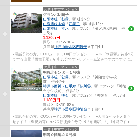
売買｜中古マンション
グランパレ舞子
山陽本線
「
朝霧
」駅 徒歩9分
山陽電鉄本線
「
西舞子
」駅 徒歩13分
山陽本線
「
垂水
」駅 バス5分 「脇ノ池公園南」 停
歩5分
1,180万円
間取:
3LDK/65.36㎡
兵庫県
神戸市垂水区
西舞子
６丁目4-1
●電話予約の方、QUOカード1,000円プレゼント！ ●JR『朝霧駅』徒歩9分
です☆山電『西舞子駅』徒歩13分です ●リフォーム済みですのですぐに新
生活を送れます ●全室6帖以上で広々快適です...
売買｜中古マンション
明舞北センター１号棟
山陽本線
「
朝霧
」駅 バス7分 「神陵台小学校
前」 停歩2分
神戸市西神・山手線
「
伊川谷
」駅 バス22分 「神陵
台小学校前」 停歩3分
山陽本線
「
明石
」駅 バス29分 「神陵台」 停歩7分
1,180万円
間取:
3LDK/61.02㎡
兵庫県
神戸市垂水区
神陵台
３丁目2-1
●電話予約の方、QUOカード1,000円プレゼント！ ●大切なペットと暮ら
せます！（※規約有） ●バス停徒歩２分でJR『朝霧駅』利用可能です ●リ
フォーム物件で快適に生活を送れます ●１階に...
売買｜中古マンション
明舞９団地２９号棟