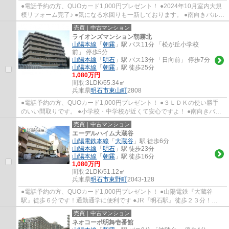
●電話予約の方、QUOカード1,000円プレゼント！ ●2024年10月室内大規
模リフォーム完了♪ ●気になる水回りも一新しております。 ●南向きバルコ
ニーにつき陽当たり良好 ●松が丘小学校・朝...
売買｜中古マンション
ライオンズマンション朝霧北
山陽本線
「
朝霧
」駅 バス11分 「松が丘小学校
前」 停歩5分
山陽本線
「
明石
」駅 バス13分 「日向前」 停歩7分
山陽本線
「
朝霧
」駅 徒歩25分
1,080万円
間取:
3LDK/65.34㎡
兵庫県
明石市
東山町
2808
●電話予約の方、QUOカード1,000円プレゼント！ ●３ＬＤＫの使い勝手
のいい間取りです。 ●小学校・中学校が近くて安心ですよ！ ●南向きバル
コニーにつき陽当たり良好 ●松が丘小学校・朝...
売買｜中古マンション
エーデルハイム大蔵谷
山陽電鉄本線
「
大蔵谷
」駅 徒歩6分
山陽本線
「
明石
」駅 徒歩23分
山陽本線
「
朝霧
」駅 徒歩16分
1,080万円
間取:
2LDK/51.12㎡
兵庫県
明石市
東野町
2043-128
●電話予約の方、QUOカード1,000円プレゼント！ ●山陽電鉄『大蔵谷
駅』徒歩６分です！通勤通学に便利です ●JR『明石駅』徒歩２３分！
JR『朝霧駅』徒歩１６分です ●各居室に収納有り！お...
売買｜中古マンション
ネオコーポ明舞壱番館