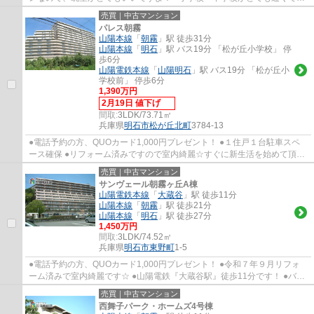
心です。 ●収納スペースも豊富な３ＬＤＫの間...
売買｜中古マンション
パレス朝霧
山陽本線
「
朝霧
」駅 徒歩31分
山陽本線
「
明石
」駅 バス19分 「松が丘小学校」 停
歩6分
山陽電鉄本線
「
山陽明石
」駅 バス19分 「松が丘小
学校前」 停歩6分
1,390万円
2月19日 値下げ
間取:
3LDK/73.71㎡
兵庫県
明石市
松が丘北町
3784-13
●電話予約の方、QUOカード1,000円プレゼント！ ●１住戸１台駐車スペ
ース確保 ●リフォーム済みですので室内綺麗☆すぐに新生活を始めて頂け
ます！ ●南向きですので陽当たり良好！高層階...
売買｜中古マンション
サンヴェール朝霧ヶ丘A棟
山陽電鉄本線
「
大蔵谷
」駅 徒歩11分
山陽本線
「
朝霧
」駅 徒歩21分
山陽本線
「
明石
」駅 徒歩27分
1,450万円
間取:
3LDK/74.52㎡
兵庫県
明石市
東野町
1-5
●電話予約の方、QUOカード1,000円プレゼント！ ●令和７年９月リフォ
ーム済みで室内綺麗です☆ ●山陽電鉄『大蔵谷駅』徒歩11分です！ ●バス
停も近く明石駅への通勤通学も便利です ●LDKに...
売買｜中古マンション
西舞子パーク・ホームズ4号棟