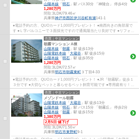
山陽本線
「
明石
」駅 バス30分 「神陵台」 停歩4分
1,280万円
間取:
3LDK/79.46㎡
兵庫県
神戸市西区
伊川谷町有瀬
141-1
●電話予約の方、QUOカード1,000円プレゼント！ ●南西向きの角部屋で
す ●Ｌ字バルコニーで３面採光ですので通風陽当たり良好です ●リフォー
ム済みで快適に生活できます ●トランクルーム...
売買｜中古マンション
朝霧マンション A棟
山陽本線
「
朝霧
」駅 徒歩13分
山陽電鉄本線
「
大蔵谷
」駅 徒歩15分
山陽本線
「
明石
」駅 徒歩35分
1,280万円
間取:
3LDK/72.57㎡
兵庫県
明石市
朝霧東町
３丁目4-33
●電話予約の方、QUOカード1,000円プレゼント！ ●JR『朝霧駅』徒歩１
３分です ●大切なペットと暮らせるペット飼育可能です ●専用庭有り！お
子様の遊び場や家庭菜園など様々です ●リフォ...
売買｜中古マンション
メゾンドール朝霧
山陽電鉄本線
「
大蔵谷
」駅 徒歩13分
山陽本線
「
明石
」駅 バス15分 「朝霧丘」 停歩2分
山陽本線
「
朝霧
」駅 徒歩15分
1,380万円
2月5日 値下げ
間取:
3LDK/71.50㎡
兵庫県
明石市
東野町
9-1