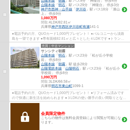
山陽本線
「
朝霧
」駅 バス9分 「神陵台」 停歩4分
山陽本線
「
明石
」駅 バス29分 「神陵台」 停歩3分
神戸市西神・山手線
「
伊川谷
」駅 バス18分 「漆山
上」 停歩9分
1,080万円
間取:
4LDK/82.81㎡
兵庫県
神戸市西区
伊川谷町有瀬
141-1
●電話予約の方、QUOカード1,000円プレゼント！ ●バルコニーから淡路
島を一望できます ●専有面積82.81㎡と広々とした４LDKです ●トランク
ルーム付き！アウトドア用品など収納できます ●...
売買｜中古マンション
サンシティ朝霧
山陽本線
「
明石
」駅 バス23分 「松が丘小学校
前」 停歩8分
山陽本線
「
朝霧
」駅 徒歩28分
山陽電鉄本線
「
山陽明石
」駅 バス23分 「松が丘小
学校前」 停歩8分
1,090万円
間取:
3LDK/66.58㎡
兵庫県
明石市
東山町
1099-1
●電話予約の方、QUOカード1,000円プレゼント！ ●リフォーム済みです
ので快適に新生活を始められます ●３LDKの使い勝手の良い間取りとなっ
ています ●淡路島を一望できる眺めの良い眺望...
会員限定物件
こちらの物件は無料会員登録により閲覧が可能にな
ります。