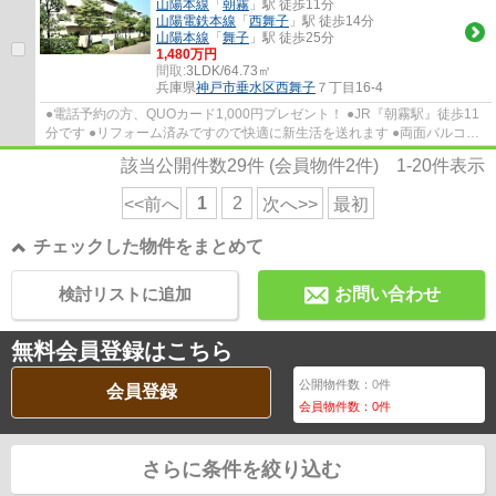
山陽本線
「
朝霧
」駅 徒歩11分
山陽電鉄本線
「
西舞子
」駅 徒歩14分
山陽本線
「
舞子
」駅 徒歩25分
1,480万円
間取:
3LDK/64.73㎡
兵庫県
神戸市垂水区
西舞子
７丁目16-4
●電話予約の方、QUOカード1,000円プレゼント！ ●JR『朝霧駅』徒歩11
分です ●リフォーム済みですので快適に新生活を送れます ●両面バルコニ
ーーで陽当り通風良好です ●大切なペットと暮...
該当公開件数
29
件 (会員物件
2
件)
1-20
件表示
1
2
<<前へ
次へ>>
最初
チェックした物件をまとめて
検討リストに追加
お問い合わせ
無料会員登録はこちら
公開物件数：
0
件
会員登録
会員物件数：
0
件
さらに条件を絞り込む