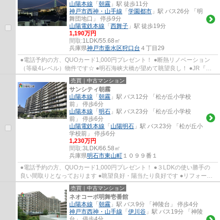
山陽本線
「
朝霧
」駅 徒歩11分
神戸市西神・山手線
「
学園都市
」駅 バス26分 「明
舞団地口」 停歩9分
山陽電鉄本線
「
西舞子
」駅 徒歩19分
1,190万円
間取:
1LDK/55.68㎡
兵庫県
神戸市垂水区
狩口台
４丁目29
●電話予約の方、QUOカード1,000円プレゼント！ ●断熱リノベーション
（等級4レベル）物件です☆ ●明石海峡大橋が望めて眺望良し！ ●JR『朝
霧駅』徒歩圏内で通勤通学便利です ●西舞子小学...
売買｜中古マンション
サンシティ朝霧
山陽本線
「
朝霧
」駅 バス12分 「松が丘小学校
前」 停歩6分
山陽本線
「
明石
」駅 バス23分 「松が丘小学校
前」 停歩6分
山陽電鉄本線
「
山陽明石
」駅 バス23分 「松が丘小
学校前」 停歩6分
1,230万円
間取:
3LDK/66.58㎡
兵庫県
明石市
東山町
１０９９番１
●電話予約の方、QUOカード1,000円プレゼント！ ●３LDKの使い勝手の
良い間取りとなっております ●眺望良好・陽当たり良好です ●リフォーム
済みですぐに新生活を始めていただけます ●小...
売買｜中古マンション
ネオコーポ明舞壱番館
山陽本線
「
朝霧
」駅 バス9分 「神陵台」 停歩4分
神戸市西神・山手線
「
伊川谷
」駅 バス19分 「神陵
台」 停歩4分