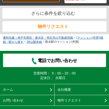
さらに条件を絞り込む
物件リクエスト
優和住建｜神戸市西区・垂水区・明石市の不動産情報
>
(マンション(売買))路
線・駅から探す
>
JR山陽本線
>
垂水駅のマンション(売買)
電話でお問い合わせ
営業時間：
9：00～20：00
定休日：
水曜日
ホーム
会社概要
お問い合わせ
物件リクエスト