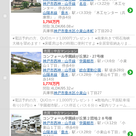
神戸市西神・山手線
「
名谷
」駅 バス22分 「木工セ
ンター」 停歩5分
山陽本線
「
垂水
」駅 バス33分 「木工センター（兵
庫県）」 停歩4分
1,750万円
間取:
3LDK/66.08㎡
兵庫県
神戸市垂水区
小束山本町
２丁目20-2
●電話予約の方、QUOカード1,000円プレゼント！ ●南東向きで明石海峡
大橋を望めます！ ●床暖房は冬の時期に便利ですよ ●全居室収納あります
ので荷物もスッキリ片付きます ●小束山小学校...
売買｜中古マンション
コンフォール学園緑が丘第2・27号棟
神戸市西神・山手線
「
学園都市
」駅 バス6分 「小束
山１丁目」 停歩4分
神戸市西神・山手線
「
総合運動公園
」駅 徒歩28分
山陽本線
「
垂水
」駅 バス28分 「小束山６丁目」 停
歩14分
1,770万円
間取:
4LDK/95.32㎡
兵庫県
神戸市垂水区
小束山
１丁目27
●電話予約の方、QUOカード1,000円プレゼント！ ●敷地内に平面駐車場
有り(０円)☆ ●『学園都市駅』バス停近くバス６分☆ ●室内リフォーム済
みで綺麗です！ ●バルコニーは東南とキッチン横...
売買｜中古マンション
コンフォール学園緑が丘第２団地２８号棟
神戸市西神・山手線
「
学園都市
」駅 バス12分 「小
束山１丁目」 停歩4分
山陽本線
「
垂水
」駅 バス28分 「小束山６丁目」 停