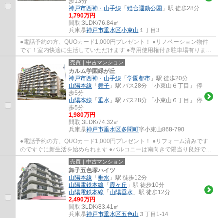
歩13分
神戸市西神・山手線
「
総合運動公園
」駅 徒歩28分
1,790万円
間取:
3LDK/76.84㎡
兵庫県
神戸市垂水区
小束山
１丁目3
●電話予約の方、QUOカード1,000円プレゼント！ ●リノベーション物件
です！室内快適に生活していただけます ●専用使用権付き駐車場有ります
☆ ●南東向きで陽当り良好ですよ ●各居室に収...
売買｜中古マンション
カルム学園緑が丘
神戸市西神・山手線
「
学園都市
」駅 徒歩20分
山陽本線
「
舞子
」駅 バス28分 「小束山６丁目」 停
歩5分
山陽本線
「
垂水
」駅 バス28分 「小束山６丁目」 停
歩5分
1,980万円
間取:
3LDK/74.32㎡
兵庫県
神戸市垂水区
多聞町
字小束山868-790
●電話予約の方、QUOカード1,000円プレゼント！ ●リフォーム済みです
のですぐに新生活を始められます ●バルコニーは南向きで陽当り良好です
●家事を楽にする時短動線で快適です ●小束山...
売買｜中古マンション
舞子五色塚ハイツ
山陽本線
「
垂水
」駅 徒歩12分
山陽電鉄本線
「
霞ヶ丘
」駅 徒歩10分
山陽電鉄本線
「
山陽垂水
」駅 徒歩12分
2,490万円
間取:
3LDK/83.41㎡
兵庫県
神戸市垂水区
五色山
３丁目1-14