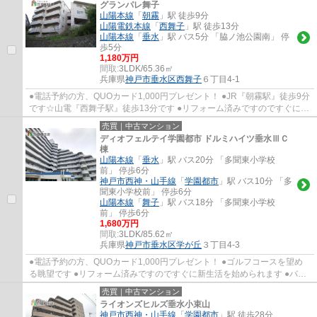
グランパレ舞子
山陽本線
「
朝霧
」駅 徒歩9分
山陽電鉄本線
「
西舞子
」駅 徒歩13分
山陽本線
「
垂水
」駅 バス5分 「脇ノ池公園南」 停
歩5分
1,180万円
間取:
3LDK/65.36㎡
兵庫県
神戸市垂水区
西舞子
６丁目4-1
●電話予約の方、QUOカード1,000円プレゼント！ ●JR『朝霧駅』徒歩9分
です☆山電『西舞子駅』徒歩13分です ●リフォーム済みですのですぐに新
生活を送れます ●全室6帖以上で広々快適です...
売買｜中古マンション
ディオフェルテイ学園都市 ドルミハイツ垂水ⅢＣ
棟
山陽本線
「
垂水
」駅 バス20分 「多聞東小学校
前」 停歩6分
神戸市西神・山手線
「
学園都市
」駅 バス10分 「多
聞東小学校前」 停歩6分
山陽本線
「
舞子
」駅 バス18分 「多聞東小学校
前」 停歩6分
1,680万円
間取:
3LDK/85.62㎡
兵庫県
神戸市垂水区
学が丘
３丁目4-3
●電話予約の方、QUOカード1,000円プレゼント！ ●ゴルフコースを望め
る眺望です ●リフォーム済みですのですぐに新生活を始められます ●バス
停からは『学園都市駅』や『垂水駅』へ利用可...
売買｜中古マンション
ライオンズヒルズ垂水小束山
神戸市西神・山手線
「
学園都市
」駅 徒歩28分