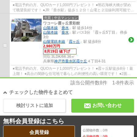
●電話予約の方、QUOカード1,000円プレゼント！ ●明石海峡大橋が望め
て眺望良好です！ ●JR『垂水駅』徒歩１２分！山電と２沿線利用可能で
す！通勤通学に便利です ●リノベーション物件で...
売買｜中古マンション
ワコーレ霞ヶ丘景彩館
山陽本線
「
垂水
」駅 徒歩14分
山陽本線
「
垂水
」駅 バス3分 「霞ヶ丘5丁目」 停歩
3分
山陽電鉄本線
「
霞ヶ丘
」駅 徒歩8分
2,980万円
8月19日 値下げ
間取:
3LDK/66.36㎡
兵庫県
神戸市垂水区
霞ケ丘
４丁目4-31
●電話予約の方、QUOカード1,000円プレゼント！ ●霞ヶ丘駅徒歩8分！最
上階！ ●高台の閑静な住宅地で暮らしの利便性の高い環境です！ ●2面バ
ルコニーからは明石海峡大橋が一望できます！...
該当公開件数
8
件
1-8
件表示
チェックした物件をまとめて
検討リストに追加
お問い合わせ
無料会員登録はこちら
公開物件数：
0
件
会員登録
会員物件数：
0
件