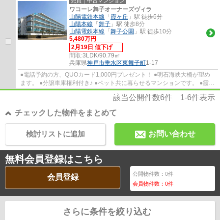
売買｜中古マンション
ワコーレ舞子オーナーズヴィラ
山陽電鉄本線
「
霞ヶ丘
」駅 徒歩6分
山陽本線
「
舞子
」駅 徒歩8分
山陽電鉄本線
「
舞子公園
」駅 徒歩10分
5,480万円
2月19日 値下げ
間取:
3LDK/90.79㎡
兵庫県
神戸市垂水区
東舞子町
1-17
●電話予約の方、QUOカード1,000円プレゼント！ ●明石海峡大橋が望め
ます。 ●分譲車庫権利付き♪ ●ペット共に暮らせるマンションです。 ●霞ヶ
丘小学校・歌敷山中学校
該当公開件数
6
件
1-6
件表示
チェックした物件をまとめて
検討リストに追加
お問い合わせ
無料会員登録はこちら
公開物件数：
0
件
会員登録
会員物件数：
0
件
さらに条件を絞り込む