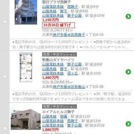
朝日プラザ西舞子
山陽電鉄本線
「
西舞子
」駅 徒歩4分
山陽本線
「
舞子
」駅 徒歩8分
山陽電鉄本線
「
舞子公園
」駅 徒歩10分
1,150万円
10月16日 値下げ
間取:
3LDK/77.42㎡
兵庫県
神戸市垂水区
西舞子
１丁目4-16
●電話予約の方、QUOカード1,000円プレゼント！ ●西舞子駅から徒歩約4
分！舞子駅からは徒歩8分の好立地です！ ●バルコニーからオーシャンビ
ューの眺望を望めます！ ●2面バルコニーつき...
売買｜中古マンション
歌敷山ダイヤハイツ
山陽電鉄本線
「
舞子公園
」駅 徒歩9分
山陽本線
「
舞子
」駅 徒歩9分
山陽電鉄本線
「
霞ヶ丘
」駅 徒歩10分
1,490万円
間取:
3LDK/66.55㎡
兵庫県
神戸市垂水区
歌敷山
４丁目9-39
●電話予約の方、QUOカード1,000円プレゼント！ ●JR『舞子駅』徒歩9分
です☆2沿線利用可能です ●リフォーム済みですので快適に生活できます
●全居室収納・WICなど収納も豊富です ●霞ヶ丘...
売買｜中古マンション
ロイアルヒルズ舞子
山陽本線
「
朝霧
」駅 徒歩11分
山陽電鉄本線
「
西舞子
」駅 徒歩12分
山陽電鉄本線
「
舞子公園
」駅 徒歩22分
1,880万円