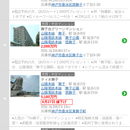
間取:
4LDK/105.63㎡
兵庫県
神戸市垂水区
西舞子
６丁目2-30
●電話予約の方、QUOカード1,000円プレゼント！ ●JR『朝霧駅』徒歩１
１分です ●広々ルーフバルコニー付き！ ●LDKは広々１７帖の４LDKです
●大切なペットと暮らせるペット飼育可能物件で...
売買｜中古マンション
舞子台グリーンマンション
山陽本線
「
舞子
」駅 徒歩9分
山陽電鉄本線
「
舞子公園
」駅 徒歩7分
山陽電鉄本線
「
西舞子
」駅 徒歩12分
2,099万円
間取:
3LDK/80.57㎡
兵庫県
神戸市垂水区
舞子台
２丁目9-30
●電話予約の方、QUOカード1,000円プレゼント！ ●JR『舞子駅』徒歩９
分、山陽電鉄『舞子公園駅』徒歩７分です！ ●リフォーム済みで綺麗で
す！快適に新生活を送れます ●１１階の最上階で...
売買｜中古マンション
ティオ舞子
山陽本線
「
舞子
」駅 徒歩2分
山陽電鉄本線
「
舞子公園
」駅 徒歩1分
山陽電鉄本線
「
西舞子
」駅 徒歩15分
5,180万円
6月27日 値下げ
間取:
3LDK/74.19㎡
兵庫県
神戸市垂水区
東舞子町
●人気の『Tio舞子』タワーマンション！ ●明石海峡大橋・淡路島・海一
望！ ●床暖房・浴室暖房乾燥など設備充実！ ●室内丁寧に使用されてま
す！ ●セカンドハウスとしてもご検討頂けます...