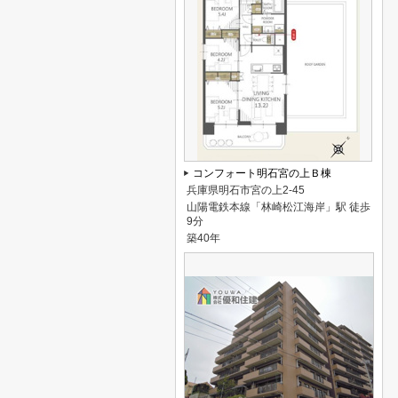
コンフォート明石宮の上Ｂ棟
兵庫県明石市宮の上2-45
山陽電鉄本線「林崎松江海岸」駅 徒歩
9分
築40年