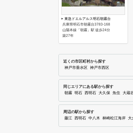
東急ドエルアルス明石朝霧台
兵庫県明石市朝霧台3783-168
山陽本線「朝霧」駅 徒歩24分
築27年
近くの市区町村から探す
神戸市垂水区
神戸市西区
同じエリアにある駅から探す
朝霧
明石
西明石
大久保
魚住
大蔵
周辺の駅から探す
藤江
西明石
中八木
林崎松江海岸
大