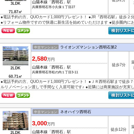
山陽本線
「
西明石
」駅
3LDK
兵庫県
明石市
小久保
１丁目27
71.87㎡
●電話予約の方、QUOカード1,000円プレゼント！ ●JR『西明石駅』徒歩
●リフォーム物件ですので快適に新生活を始めていただけます ●徒歩圏内にお買
ライオンズマンション西明石第2
中古マンション
2,580
万円
徒歩7分
山陽本線
「
西明石
」駅
2LDK
兵庫県
明石市
松の内
１丁目3-11
60.71㎡
●電話予約の方、QUOカード1,000円プレゼント！ ●ＪＲ西明石駅まで徒歩
ルリノベーション渡しで手間なく入居可能です♪ ●近隣には商業施設が充実して
ネオハイツ西明石
中古マンション
3,000
万円
徒歩12分
山陽本線
「
西明石
」駅
2LDK