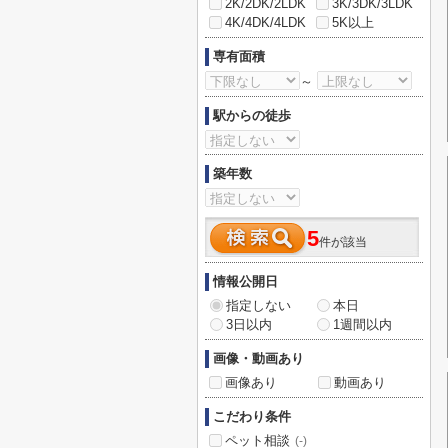
2K/2DK/2LDK
3K/3DK/3LDK
4K/4DK/4LDK
5K以上
専有面積
～
駅からの徒歩
築年数
5
件が該当
情報公開日
指定しない
本日
3日以内
1週間以内
画像・動画あり
画像あり
動画あり
こだわり条件
ペット相談
(-)