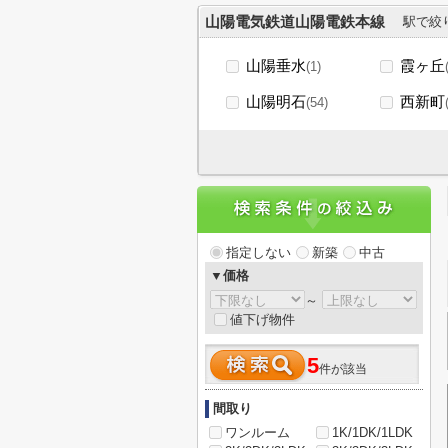
山陽電気鉄道山陽電鉄本線
駅で絞
山陽垂水
霞ヶ丘
(1)
山陽明石
西新町
(54)
指定しない
新築
中古
▼価格
～
値下げ物件
5
件が該当
間取り
ワンルーム
1K/1DK/1LDK