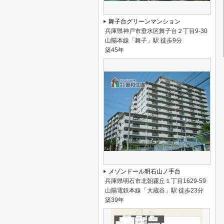
舞子台グリーンマンション
兵庫県神戸市垂水区舞子台２丁目9-30
山陽本線「舞子」駅 徒歩9分
築45年
メゾンドール明石山ノ手台
兵庫県明石市北朝霧丘１丁目1629-59
山陽電鉄本線「大蔵谷」駅 徒歩23分
築39年