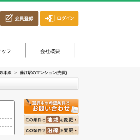
タッフ
会社概要
鉄本線
>
藤江駅のマンション(売買)