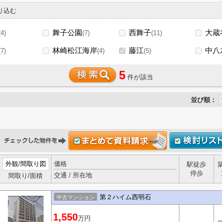
り込む
舞子公園
西舞子
大蔵
(4)
(7)
(11)
林崎松江海岸
藤江
中八
(7)
(4)
(5)
5
件が該当
並び順：
外観
/
間取り図
価格
駅徒歩
停歩
交通 / 所在地
間取り/面積
第２ハイム西明石
中古マンション
1,550
万円