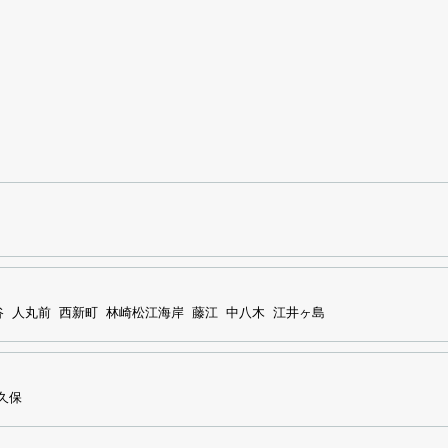
谷
人丸前
西新町
林崎松江海岸
藤江
中八木
江井ヶ島
久保