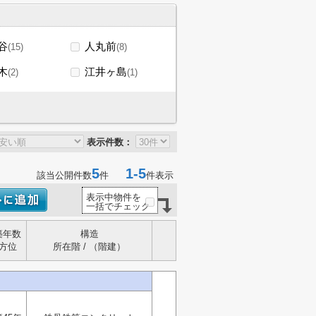
谷
人丸前
(15)
(8)
木
江井ヶ島
(2)
(1)
表示件数：
5
1-5
該当公開件数
件
件表示
表示中物件を
一括でチェック
築年数
構造
方位
所在階 / （階建）