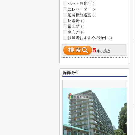
ペット飼育可
(-)
エレベーター
(-)
追焚機能浴室
(-)
床暖房
(-)
最上階
(-)
南向き
(-)
担当者おすすめの物件
(-)
5
件が該当
新着物件