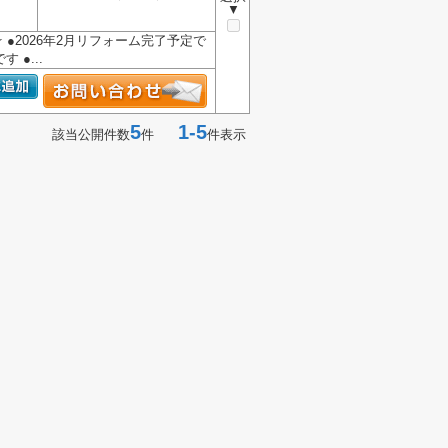
▼
 ●2026年2月リフォーム完了予定で
●...
5
1-5
該当公開件数
件
件表示