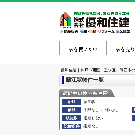
家を買いたい
家を売り
優和住建｜神戸市西区・垂水区・明石市
藤江駅物件一覧
沿線
藤江駅
価格
下限なし～上限なし
駅徒歩
指定しない
設備条件
指定なし