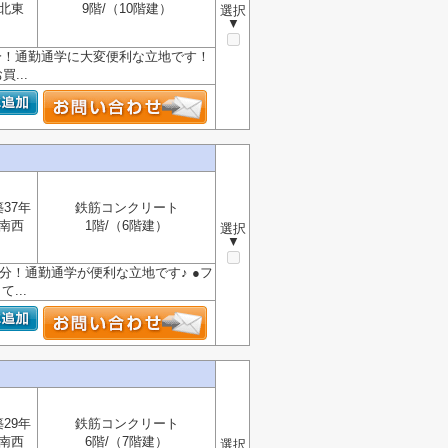
北東
9階/（10階建）
選択
▼
２分！通勤通学に大変便利な立地です！
...
築37年
鉄筋コンクリート
南西
1階/（6階建）
選択
▼
７分！通勤通学が便利な立地です♪ ●フ
...
築29年
鉄筋コンクリート
南西
6階/（7階建）
選択