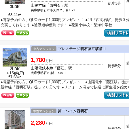
徒歩3分
山陽本線
「
西明石
」駅
3LDK
兵庫県
明石市
小久保
２丁目1-27
68.44㎡
●電話予約の方、QUOカード1,000円プレゼント！ ●JR『西明石駅』徒歩３
充実しております ●通勤通学便利です！ ●花園小学校・望海中学校
プレステージ明石藤江駅前Ⅱ
中古マンション
1,780
万円
徒歩5分
山陽電鉄本線
「
藤江
」駅
2LDK
＋1S(納戸)
兵庫県
明石市
藤江
1470-1
57.68㎡
●電話予約の方、QUOカード1,000円プレゼント！ ●山陽電車『藤江駅』徒
新幹線『西明石駅』徒歩２０分です ●リフォーム済みで快適に新生活を始められ
第二ハイム西明石
中古マンション
2,280
万円
徒歩2分