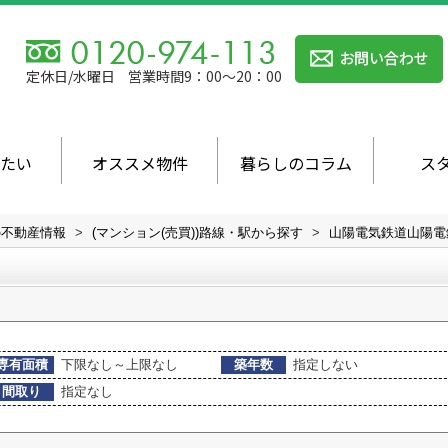
定休日/水曜日
営業時間9：00～20：00
たい
オススメ物件
暮らしのコラム
ス
の不動産情報
>
(マンション(売買))路線・駅から探す
>
山陽電気鉄道山陽電
専有面積
下限なし～上限なし
築年数
指定しない
間取り
指定なし