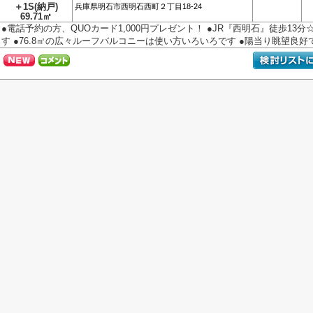
＋1S(納戸)
兵庫県
明石市
西明石西町
２丁目18-24
69.71㎡
●電話予約の方、QUOカード1,000円プレゼント！ ●JR『西明石』徒歩13分☆
す ●76.8㎡の広々ルーフバルコニーは使い方いろいろです ●陽当り眺望良好です 