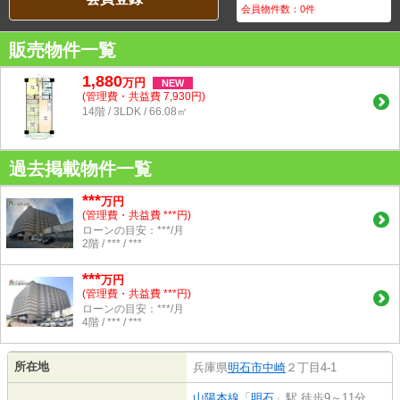
会員物件数：
0
件
販売物件一覧
1,880
万
円
NEW
(管理費・共益費 7,930円)
14階 / 3LDK / 66.08㎡
過去掲載物件一覧
***
万円
(管理費・共益費 ***円)
ローンの目安：***/月
2階 / *** / ***
***
万円
(管理費・共益費 ***円)
ローンの目安：***/月
4階 / *** / ***
所在地
兵庫県
明石市
中崎
２丁目4-1
山陽本線
「
明石
」駅 徒歩9～11分