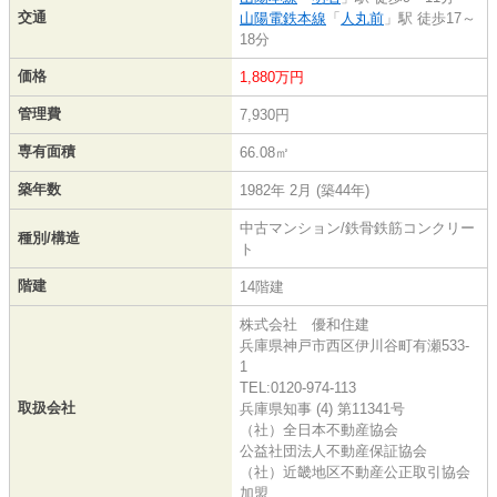
交通
山陽電鉄本線
「
人丸前
」駅 徒歩17～
18分
価格
1,880万円
管理費
7,930円
専有面積
66.08㎡
築年数
1982年 2月 (築44年)
中古マンション/鉄骨鉄筋コンクリー
種別/構造
ト
階建
14階建
株式会社 優和住建
兵庫県神戸市西区伊川谷町有瀬533-
1
TEL:0120-974-113
取扱会社
兵庫県知事 (4) 第11341号
（社）全日本不動産協会
公益社団法人不動産保証協会
（社）近畿地区不動産公正取引協会
加盟