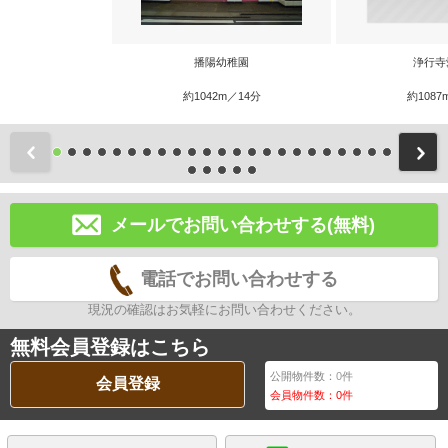
播陽幼稚園
浄行寺
約1042m／14分
約1087
前
メールでお問い合わせする(無料)
電話でお問い合わせする
現況の確認はお気軽にお問い合わせください。
無料会員登録はこちら
公開物件数：
0
件
会員登録
会員物件数：
0
件