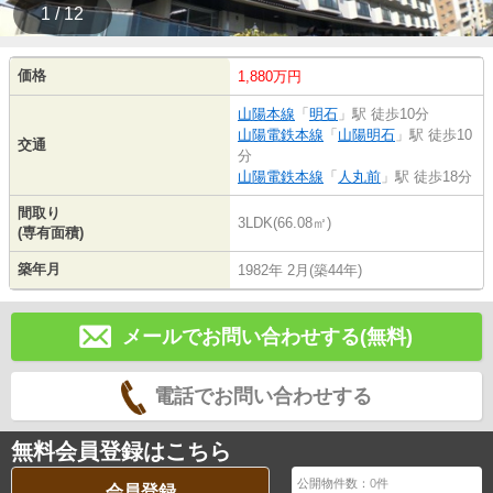
1 / 12
価格
1,880万円
山陽本線
「
明石
」駅 徒歩10分
山陽電鉄本線
「
山陽明石
」駅 徒歩10
交通
分
山陽電鉄本線
「
人丸前
」駅 徒歩18分
間取り
3LDK(66.08㎡)
(専有面積)
築年月
1982年 2月(築44年)
メールでお問い合わせする(無料)
電話でお問い合わせする
無料会員登録はこちら
公開物件数：
0
件
会員登録