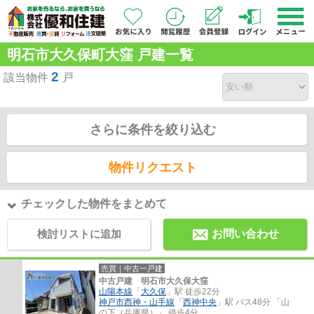
明石市大久保町大窪 戸建一覧
2
該当物件
戸
さらに条件を絞り込む
物件リクエスト
チェックした物件をまとめて
検討リストに追加
お問い合わせ
売買｜中古一戸建
中古戸建 明石市大久保大窪
山陽本線
「
大久保
」駅 徒歩22分
神戸市西神・山手線
「
西神中央
」駅 バス48分 「山
の下（兵庫県）」 停歩4分