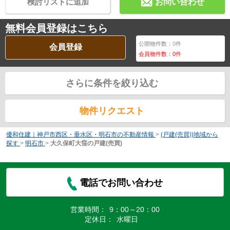
検討リストに追加
お問い合わせ
無料会員登録はこちら
公開物件数：
0
件
会員登録
会員物件数：
0
件
さらに条件を絞り込む
物件リクエスト
優和住建｜神戸市西区・垂水区・明石市の不動産情報
>
(戸建(売買))地域から
探す
>
明石市
>
大久保町大窪の戸建(売買)
電話でお問い合わせ
営業時間：
9：00～20：00
定休日：
水曜日