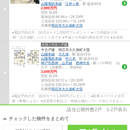
山陽電鉄本線
「
江井ヶ島
」駅 徒歩44分
2,999万円
間取:
3LDK
建物面積:
86.94㎡ / 26.29坪
土地面積:
103.08㎡ / 31.18坪
兵庫県
明石市
大久保町大窪
●電話予約の方、QUOカード1,000円プレゼント！ ●バス停徒歩２分
JR『大久保駅』バス１１分です ●平成２９年築の再生住宅です ●全居室収
納有り！各居室２面採光です！ ●スーパー・コンビ...
売買｜中古一戸建
中古戸建 明石市大久保町大窪
山陽本線
「
大久保
」駅 徒歩22分
山陽電鉄本線
「
中八木
」駅 徒歩41分
神戸市西神・山手線
「
西神中央
」駅 バス48分 「山
の下（兵庫県）」 停歩9分
3,049万円
間取:
4LDK
建物面積:
93.57㎡ / 28.30坪
土地面積:
100.10㎡ / 30.28坪
兵庫県
明石市
大久保町大窪
●電話予約の方、QUOカード1,000円プレゼント！ ●駐車スペース２台可
能（車種による） ●全居室６帖以上！収納も備わっていてゆとりをもって
生活できます ●外装・内装リフォームされて快...
該当公開件数
2
戸
1-2
戸表示
チェックした物件をまとめて