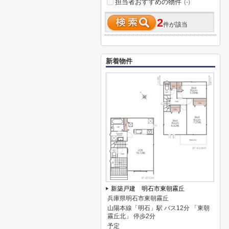
担当者おすすめの物件
(-)
2
件が該当
新着物件
新築戸建 明石市東朝霧丘
兵庫県明石市東朝霧丘
山陽本線「明石」駅 バス12分 「東朝
霧丘北」 停歩2分
予定