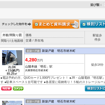
並び順：
外観
/
間取り図
価格
駅徒歩
停歩
交通 / 所在地
間取り/土地面積
新築戸建 明石市材木町
新築一戸建
4,280
万円
徒歩14分
山陽本線
「
明石
」駅
2LDK
＋1S(納戸)
兵庫県
明石市
材木町
85.25㎡
●電話予約の方、QUOカード1,000円プレゼント！ ●JR・山陽電鉄『明石
す ●駐車スペース１台可能です ●各居室に収納有り！５帖のストレージルームに
新築戸建 明石市材木町
新築一戸建