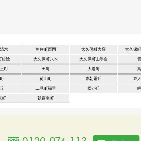
清水
魚住町西岡
大久保町大窪
大久保
町松陰
大久保町八木
大久保町山手台
王町
田町
大道町
町
荷山町
東朝霧丘
東
丘
二見町福里
松が丘
東町
朝霧南町