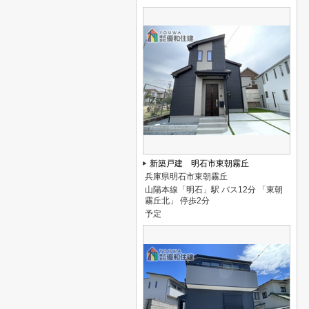
新築戸建 明石市東朝霧丘
兵庫県明石市東朝霧丘
山陽本線「明石」駅 バス12分 「東朝
霧丘北」 停歩2分
予定