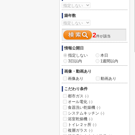
築年数
2
件が該当
情報公開日
指定しない
本日
3日以内
1週間以内
画像・動画あり
画像あり
動画あり
こだわり条件
都市ガス
(-)
オール電化
(-)
食器洗い乾燥機
(-)
システムキッチン
(-)
浴室乾燥機
(-)
トイレ２ヶ所
(-)
複層ガラス
(-)