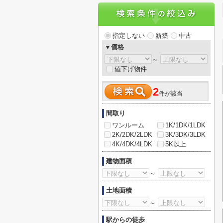
指定しない
新築
中古
▼価格
～
値下げ物件
2
件が該当
間取り
ワンルーム
1K/1DK/1LDK
2K/2DK/2LDK
3K/3DK/3LDK
4K/4DK/4LDK
5K以上
建物面積
～
土地面積
～
駅からの徒歩