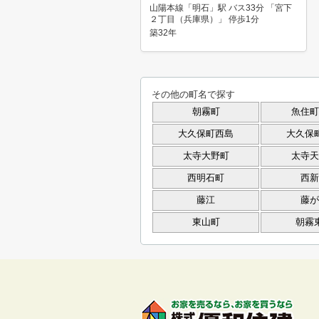
山陽本線「明石」駅 バス33分 「宮下
２丁目（兵庫県）」 停歩1分
築32年
その他の町名で探す
朝霧町
魚住町
大久保町西島
大久保
太寺大野町
太寺天
西明石町
西新
藤江
藤が
東山町
朝霧