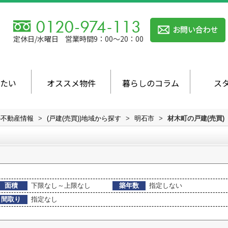
定休日/水曜日
営業時間9：00～20：00
たい
オススメ物件
暮らしのコラム
ス
の不動産情報
>
(戸建(売買))地域から探す
>
明石市
>
材木町の戸建(売買)
面積
下限なし～上限なし
築年数
指定しない
間取り
指定なし