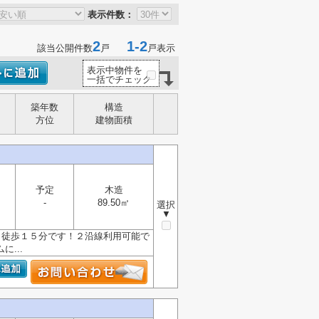
表示件数：
2
1-2
該当公開件数
戸
戸表示
表示中物件を
一括でチェック
築年数
構造
方位
建物面積
予定
木造
-
89.50㎡
選択
▼
駅』徒歩１５分です！２沿線利用可能で
...