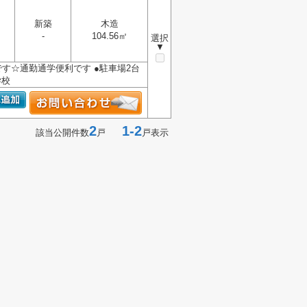
新築
木造
-
104.56㎡
選択
▼
分です☆通勤通学便利です ●駐車場2台
学校
2
1-2
該当公開件数
戸
戸表示