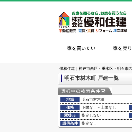
家を買いたい
家を売り
優和住建｜神戸市西区・垂水区・明石市
明石市材木町 戸建一覧
地域
明石市材木町
価格
下限なし～上限なし
駅徒歩
指定しない
設備条件
指定なし