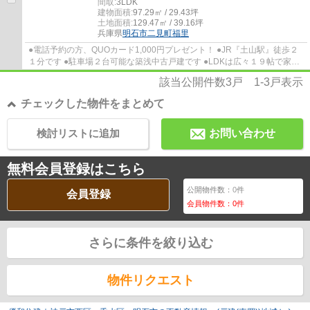
間取:
3LDK
建物面積:
97.29㎡ / 29.43坪
土地面積:
129.47㎡ / 39.16坪
兵庫県
明石市
二見町福里
●電話予約の方、QUOカード1,000円プレゼント！ ●JR『土山駅』徒歩２
１分です ●駐車場２台可能な築浅中古戸建です ●LDKは広々１９帖で家族
でゆったり生活できます ●全居室に収納有り！...
該当公開件数
3
戸
1-3
戸表示
チェックした物件をまとめて
検討リストに追加
お問い合わせ
無料会員登録はこちら
公開物件数：
0
件
会員登録
会員物件数：
0
件
さらに条件を絞り込む
物件リクエスト