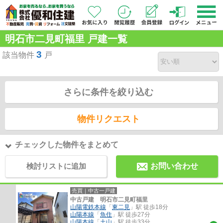
明石市二見町福里 戸建一覧
3
該当物件
戸
さらに条件を絞り込む
物件リクエスト
チェックした物件をまとめて
検討リストに追加
お問い合わせ
売買｜中古一戸建
中古戸建 明石市二見町福里
山陽電鉄本線
「
東二見
」駅 徒歩18分
山陽本線
「
魚住
」駅 徒歩27分
山陽本線
「
土山
」駅 徒歩33分