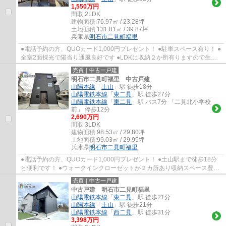
1,550万円
間取:
2LDK
建物面積:
76.97㎡ / 23.28坪
土地面積:
131.81㎡ / 39.87坪
兵庫県
明石市
二見町福里
●電話予約の方、QUOカード1,000円プレゼント！ ●駐車スペース有り！ ●
全室2面採光で陽当り通風良好です ●LDKに収納２か所有りますので生活
もスッキリします ●二見北小学校・二見中学校
売買｜中古一戸建
明石市二見町福里 中古戸建
山陽本線
「
土山
」駅 徒歩18分
山陽電鉄本線
「
東二見
」駅 徒歩27分
山陽電鉄本線
「
東二見
」駅 バス7分 「二見北小学校
前」 停歩12分
2,690万円
間取:
3LDK
建物面積:
98.53㎡ / 29.80坪
土地面積:
99.03㎡ / 29.95坪
兵庫県
明石市
二見町福里
●電話予約の方、QUOカード1,000円プレゼント！ ●土山駅まで徒歩18分
と便利です！ ●ウォークインクローゼットが２カ所あり収納スペース豊富
です！ ●令和５年２月の築浅中古戸建です！ ●...
売買｜中古一戸建
中古戸建 明石市二見町福里
山陽電鉄本線
「
東二見
」駅 徒歩21分
山陽本線
「
土山
」駅 徒歩21分
山陽電鉄本線
「
西二見
」駅 徒歩31分
3,398万円