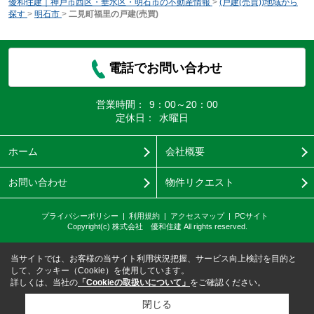
優和住建｜神戸市西区・垂水区・明石市の不動産情報
>
(戸建(売買))地域から
探す
>
明石市
>
二見町福里の戸建(売買)
電話でお問い合わせ
営業時間：
9：00～20：00
定休日：
水曜日
ホーム
会社概要
お問い合わせ
物件リクエスト
プライバシーポリシー
利用規約
アクセスマップ
PCサイト
Copyright(c) 株式会社 優和住建 All rights reserved.
当サイトでは、お客様の当サイト利用状況把握、サービス向上検討を目的と
して、クッキー（Cookie）を使用しています。
詳しくは、当社の
「Cookieの取扱いについて」
をご確認ください。
閉じる