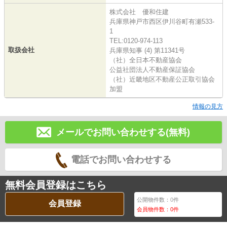
株式会社 優和住建
兵庫県神戸市西区伊川谷町有瀬533-
1
TEL:0120-974-113
取扱会社
兵庫県知事 (4) 第11341号
（社）全日本不動産協会
公益社団法人不動産保証協会
（社）近畿地区不動産公正取引協会
加盟
情報の見方
メールでお問い合わせする(無料)
電話でお問い合わせする
無料会員登録はこちら
公開物件数：
0
件
会員登録
会員物件数：
0
件