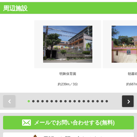
周辺施設
明舞保育園
朝霧
約239m／3分
約687
前
メールでお問い合わせする(無料)