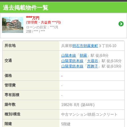
過去掲載物件一覧
***
万円
(管理費・共益費 ***円)
ローンの目安：***/月
2階 / *** / ***
所在地
兵庫県
明石市
朝霧東町
３丁目6-10
山陽本線
「
朝霧
」駅 徒歩8分
交通
山陽電鉄本線
「
大蔵谷
」駅 徒歩16分
山陽電鉄本線
「
西舞子
」駅 徒歩19分
価格
-
管理費
-
専有面積
-
築年数
1982年 8月 (築44年)
種別/構造
中古マンション/鉄筋コンクリート
階建
5階建