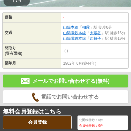
1 / 6
価格
-
山陽本線
「
朝霧
」駅 徒歩8分
交通
山陽電鉄本線
「
大蔵谷
」駅 徒歩16分
山陽電鉄本線
「
西舞子
」駅 徒歩19分
間取り
-(-)
(専有面積)
築年月
1982年 8月(築44年)
メールでお問い合わせする(無料)
電話でお問い合わせする
無料会員登録はこちら
公開物件数：
0
件
会員登録
会員物件数：
0
件