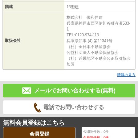
階建
13階建
株式会社 優和住建
兵庫県神戸市西区伊川谷町有瀬533-
1
TEL:0120-974-113
取扱会社
兵庫県知事 (4) 第11341号
（社）全日本不動産協会
公益社団法人不動産保証協会
（社）近畿地区不動産公正取引協会
加盟
情報の見方
メールでお問い合わせする(無料)
電話でお問い合わせする
無料会員登録はこちら
公開物件数：
0
件
会員登録
会員物件数：
0
件