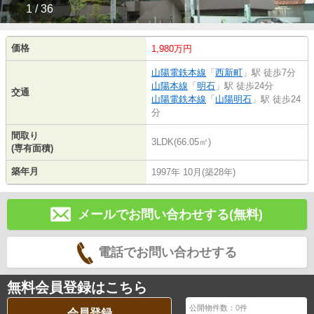
1 / 36
価格
1,980万円
山陽電鉄本線
「
西新町
」駅 徒歩7分
山陽本線
「
明石
」駅 徒歩24分
交通
山陽電鉄本線
「
山陽明石
」駅 徒歩24
分
間取り
3LDK(66.05㎡)
(専有面積)
築年月
1997年 10月(築28年)
メールでお問い合わせする(無料)
電話でお問い合わせする
無料会員登録はこちら
公開物件数：
0
件
会員登録