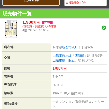
会員物件数：
0
件
販売物件一覧
1,980
万
円
NEW
(管理費・共益費 7,440円)
4階 / 3LDK / 66.05㎡
所在地
兵庫県
明石市
硯町
３丁目9-37
山陽電鉄本線
「
西新町
」駅 徒歩7分
交通
山陽本線
「
明石
」駅 徒歩24分
価格
1,980万円
管理費
7,440円
専有面積
66.05㎡
築年数
1997年 10月 (築28年)
中古マンション/鉄骨鉄筋コンクリー
種別/構造
ト