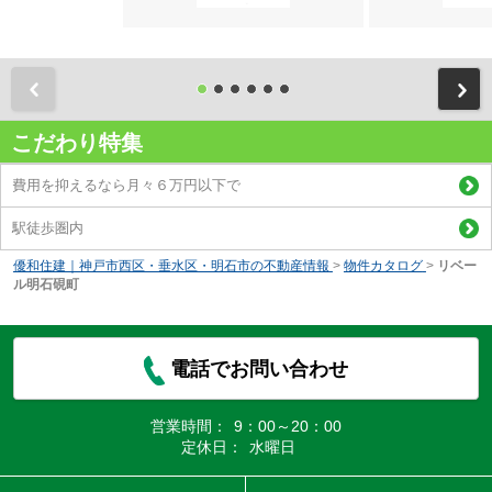
前
こだわり特集
費用を抑えるなら月々６万円以下で
駅徒歩圏内
優和住建｜神戸市西区・垂水区・明石市の不動産情報
>
物件カタログ
>
リベー
ル明石硯町
電話でお問い合わせ
営業時間：
9：00～20：00
定休日：
水曜日