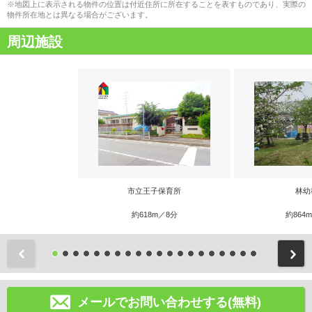
※地図上に表示される物件の位置は付近住所に所在することを表すものであり、実際の
物件所在地とは異なる場合がございます。
周辺施設
市立王子保育所
林幼
約618m／8分
約864
前
メールでお問い合わせする(無料)