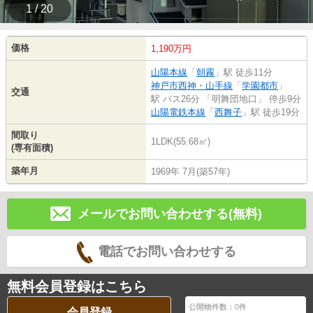
1 / 20
価格
1,190万円
山陽本線
「
朝霧
」駅 徒歩11分
神戸市西神・山手線
「
学園都市
」
交通
駅 バス26分 「明舞団地口」 停歩9分
山陽電鉄本線
「
西舞子
」駅 徒歩19分
間取り
1LDK(55.68㎡)
(専有面積)
築年月
1969年 7月(築57年)
メールでお問い合わせする(無料)
電話でお問い合わせする
無料会員登録はこちら
公開物件数：
0
件
会員登録