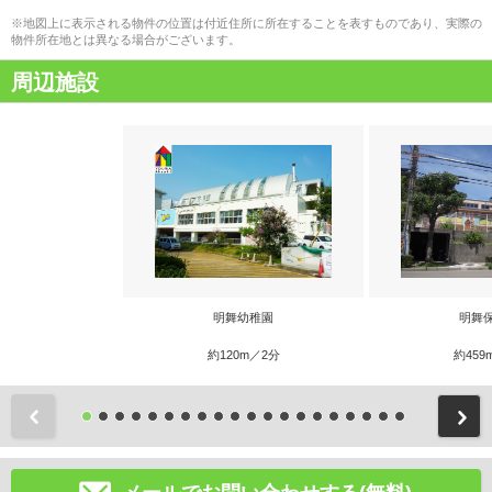
※地図上に表示される物件の位置は付近住所に所在することを表すものであり、実際の
物件所在地とは異なる場合がございます。
周辺施設
明舞幼稚園
明舞
約120m／2分
約459
前