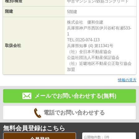
種別/構造
中古マンション/鉄筋コンクリート
階建
5階建
株式会社 優和住建
兵庫県神戸市西区伊川谷町有瀬533-
1
TEL:0120-974-113
取扱会社
兵庫県知事 (4) 第11341号
（社）全日本不動産協会
公益社団法人不動産保証協会
（社）近畿地区不動産公正取引協会
加盟
情報の見方
メールでお問い合わせする(無料)
電話でお問い合わせする
無料会員登録はこちら
公開物件数：
0
件