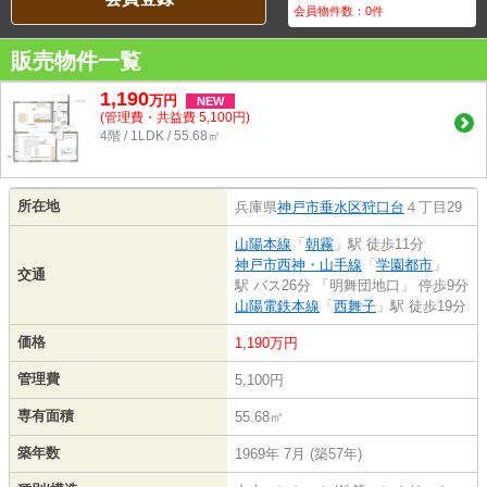
会員物件数：
0
件
販売物件一覧
1,190
万
円
NEW
(管理費・共益費 5,100円)
4階 / 1LDK / 55.68㎡
所在地
兵庫県
神戸市垂水区
狩口台
４丁目29
山陽本線
「
朝霧
」駅 徒歩11分
神戸市西神・山手線
「
学園都市
」
交通
駅 バス26分 「明舞団地口」 停歩9分
山陽電鉄本線
「
西舞子
」駅 徒歩19分
価格
1,190万円
管理費
5,100円
専有面積
55.68㎡
築年数
1969年 7月 (築57年)