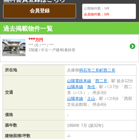
公開物件数：
0
件
会員登録
会員物件数：
0
件
過去掲載物件一覧
***
万円
*** /月 / *** / ***
2階建 / 中古一戸建/軽量鉄骨
所在地
兵庫県
明石市
二見町西二見
山陽電鉄本線
「
西二見
」駅 徒歩12分
山陽本線
「
魚住
」駅 バス7分 「西二
交通
見（バス）」 停歩3分
山陽本線
「
土山
」駅 バス6分 「西部
文化会館前」 停歩4分
価格
-
築年数
1994年 7月 (築32年)
建物面積/坪数
-/-