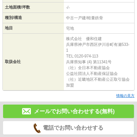
土地面積/坪数
-/-
種別/構造
中古一戸建/軽量鉄骨
地目
宅地
株式会社 優和住建
兵庫県神戸市西区伊川谷町有瀬533-
1
TEL:0120-974-113
取扱会社
兵庫県知事 (4) 第11341号
（社）全日本不動産協会
公益社団法人不動産保証協会
（社）近畿地区不動産公正取引協会
加盟
情報の見方
メールでお問い合わせする(無料)
電話でお問い合わせする