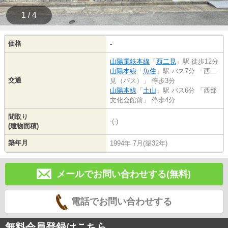
1 / 4
価格
-
山陽電鉄本線
「
西二見
」駅 徒歩12分
山陽本線
「
魚住
」駅 バス7分 「西二
交通
見（バス）」 停歩3分
山陽本線
「
土山
」駅 バス6分 「西部
文化会館前」 停歩4分
間取り
-(-)
(建物面積)
築年月
1994年 7月(築32年)
メールでお問い合わせする(無料)
電話でお問い合わせする
無料会員登録はこちら