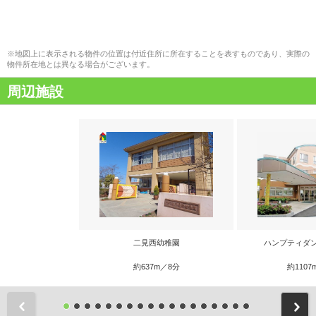
※地図上に表示される物件の位置は付近住所に所在することを表すものであり、実際の
物件所在地とは異なる場合がございます。
周辺施設
二見西幼稚園
ハンプティダ
約637m／8分
約1107
前