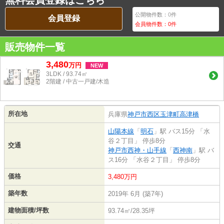
無料会員登録はこちら
公開物件数：
0
件
会員登録
会員物件数：
0
件
販売物件一覧
3,480
万
円
NEW
3LDK / 93.74㎡
2階建 / 中古一戸建/木造
所在地
兵庫県
神戸市西区
玉津町高津橋
山陽本線
「
明石
」駅 バス15分 「水
谷２丁目」 停歩8分
交通
神戸市西神・山手線
「
西神南
」駅 バ
ス16分 「水谷２丁目」 停歩8分
価格
3,480万円
築年数
2019年 6月 (築7年)
建物面積/坪数
93.74㎡/28.35坪