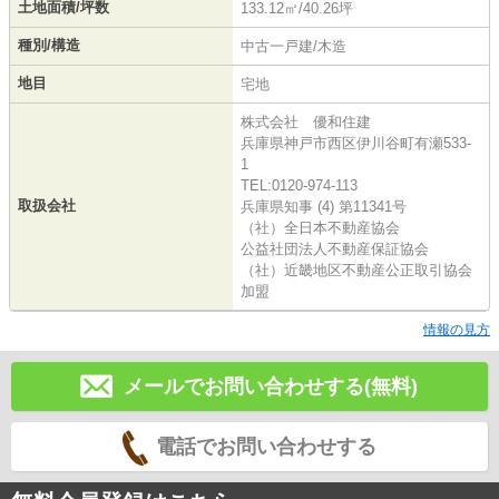
土地面積/坪数
133.12㎡/40.26坪
種別/構造
中古一戸建/木造
地目
宅地
株式会社 優和住建
兵庫県神戸市西区伊川谷町有瀬533-
1
TEL:0120-974-113
取扱会社
兵庫県知事 (4) 第11341号
（社）全日本不動産協会
公益社団法人不動産保証協会
（社）近畿地区不動産公正取引協会
加盟
情報の見方
メールでお問い合わせする(無料)
電話でお問い合わせする