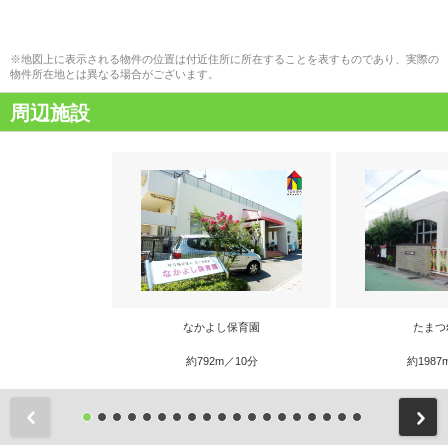
※地図上に表示される物件の位置は付近住所に所在することを表すものであり、実際の
物件所在地とは異なる場合がございます。
周辺施設
なかよし保育園
たまつ
約792m／10分
約1987
前