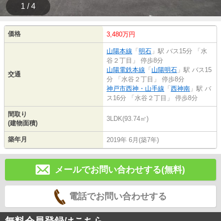
1 / 4
価格
3,480万円
山陽本線
「
明石
」駅 バス15分 「水
谷２丁目」 停歩8分
山陽電鉄本線
「
山陽明石
」駅 バス15
交通
分 「水谷２丁目」 停歩8分
神戸市西神・山手線
「
西神南
」駅 バ
ス16分 「水谷２丁目」 停歩8分
間取り
3LDK(93.74㎡)
(建物面積)
築年月
2019年 6月(築7年)
メールでお問い合わせする(無料)
電話でお問い合わせする