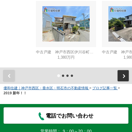
中古戸建 神戸市西区伊川谷町有瀬
1,380万円
1,9
優和住建｜神戸市西区・垂水区・明石市の不動産情報
>
ブログ記事一覧
>
2019 新年！！
電話でお問い合わせ
営業時間：
9：00～20：00