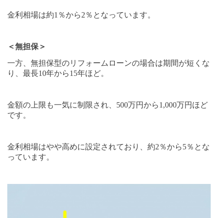
金利相場は約
1
％から
2
％となっています。
＜無担保＞
一方、無担保型のリフォームローンの場合は期間が短くな
り、最長
10
年から
15
年ほど。
金額の上限も一気に制限され、
500
万円から
1,000
万円ほど
です。
金利相場はやや高めに設定されており、約
2
％から
5
％とな
っています。