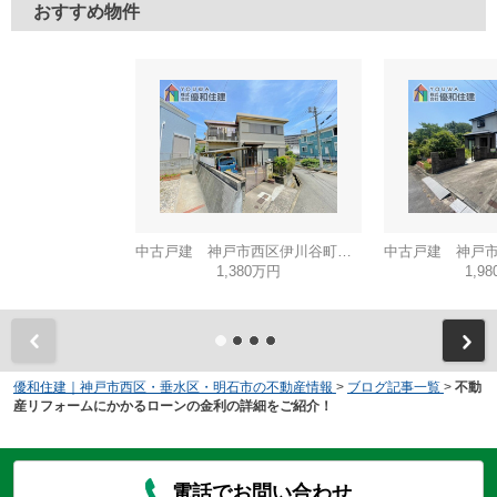
おすすめ物件
中古戸建 神戸市西区伊川谷町有瀬
1,380万円
1,9
優和住建｜神戸市西区・垂水区・明石市の不動産情報
>
ブログ記事一覧
>
不動
産リフォームにかかるローンの金利の詳細をご紹介！
電話でお問い合わせ