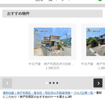
おすすめ物件
中古戸建 神戸市西区伊川谷町有瀬
1,380万円
1,9
優和住建｜神戸市西区・垂水区・明石市の不動産情報
>
ブログ記事一覧
>
素材
にこだわり！神戸市西区のおすすめのケーキ屋さん2軒