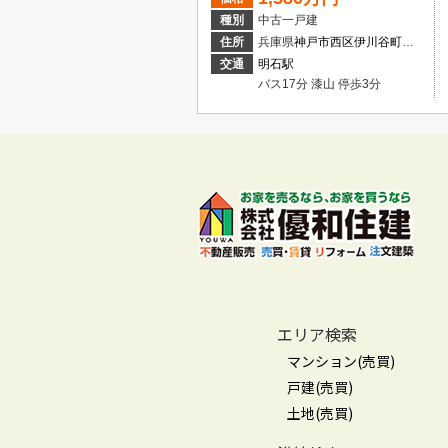
種別
中古一戸建
住所
兵庫県
神戸市西区
伊川谷町有瀬
交通
明石駅
バス17分 漆山 停歩3分
エリア検索
マンション(売買)
戸建(売買)
土地(売買)