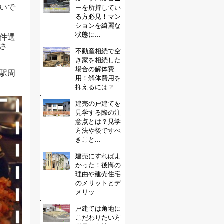
いで
ーを所持してい
る方必見！マン
ションを綺麗な
状態に...
件選
さ
不動産相続で空
き家を相続した
場合の解体費
町駅周
用！解体費用を
抑えるには？
建売の戸建てを
見学する際の注
意点とは？見学
方法や後ですべ
きこと...
建売にすればよ
かった！後悔の
理由や建売住宅
のメリットとデ
メリッ...
戸建ては角地に
こだわりたい方