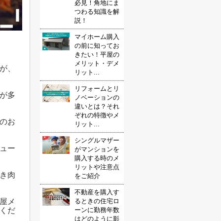
必見！角地にま
つわる知識を解
説！
マイホーム購入
の前に知ってお
きたい！平屋の
メリット・デメ
が、
リット...
リフォームとリ
が多
ノベーションの
違いとは？それ
ぞれの特徴やメ
のお
リット...
シングルマザー
ュー
がマンションを
購入する時のメ
リットや注意点
き肉
をご紹介
不動産を購入す
るときの住宅ロ
屋メ
ーンに勤務年数
くだ
はどのように影