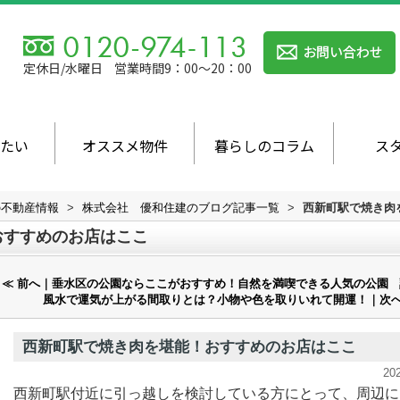
定休日/水曜日
営業時間9：00～20：00
たい
オススメ物件
暮らしのコラム
ス
の不動産情報
>
株式会社 優和住建のブログ記事一覧
>
西新町駅で焼き肉
おすすめのお店はここ
≪ 前へ｜垂水区の公園ならここがおすすめ！自然を満喫できる人気の公園
風水で運気が上がる間取りとは？小物や色を取りいれて開運！｜次へ
西新町駅で焼き肉を堪能！おすすめのお店はここ
20
西新町駅付近に引っ越しを検討している方にとって、周辺に