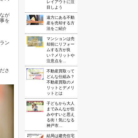
レイアウトに注
目しよう
なが
遠方にある不動
事を
産を売却する方
法をご紹介
マンションは売
はラン
却前にリフォー
ムする方が良
い？メリットや
注意点を...
ださ
不動産買取って
どんな仕組み？
不動産買取のメ
リットとデメリ
ットとは
子どもから大人
までみんなが住
みやすいと思え
る街！気になる
神戸市...
結局は建売住宅