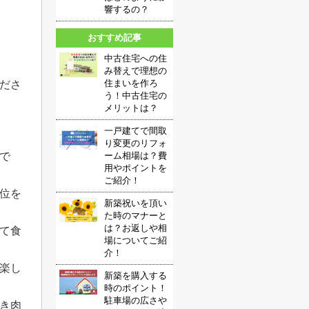
響するの？
おすすめ記事
中古住宅への住
み替えで理想の
住まいを作ろ
ださ
う！中古住宅の
メリットは？
一戸建てで間取
り変更のリフォ
ーム相場は？費
店で
用やポイントを
ご紹介！
位を
新築祝いを頂い
た時のマナーと
は？お返しや相
て食
場についてご紹
介！
楽し
新築を購入する
時のポイント！
駐車場の広さや
き肉