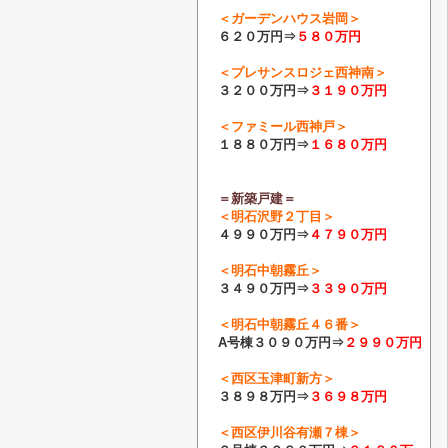
＜ガーデンハウス岩岡＞
６２０万円⇒
５８０万円
＜プレサンスロジェ西神南＞
３２００万円⇒
３１９０万円
＜ファミール西神戸＞
１８８０万円⇒
１６８０万円
＝新築戸建＝
＜明石沢野２丁目＞
４９９０万円⇒
４７９０
万円
＜明石中朝霧丘＞
３４９０万円⇒
３３９０万円
＜明石中朝霧丘４６番＞
A号棟
３０９０万円⇒
２９９０万円
＜西区玉津町新方＞
３８９８万円⇒
３６９８万円
＜西区伊川谷有瀬７棟＞