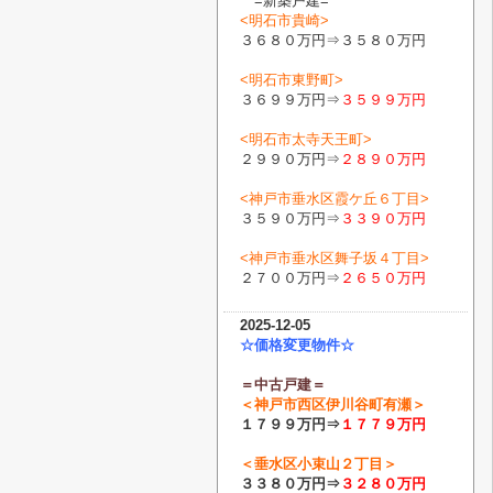
=新築戸建=
<明石市貴崎>
３６８０万円⇒３５８０万円
<明石市東野町>
３６９９万円⇒
３５９９万円
<明石市太寺天王町>
２９９０万円⇒
２８９０万円
<神戸市垂水区霞ケ丘６丁目>
３５９０万円⇒
３３９０万円
<神戸市垂水区舞子坂４丁目>
２７００万円⇒
２６５０万円
2025-12-05
☆価格変更物件☆
＝中古戸建＝
＜
神戸市西区伊川谷町有瀬
＞
１７９９万円⇒
１７７９
万円
＜
垂水区小束山２丁目
＞
３３８０万円⇒
３２８０
万円