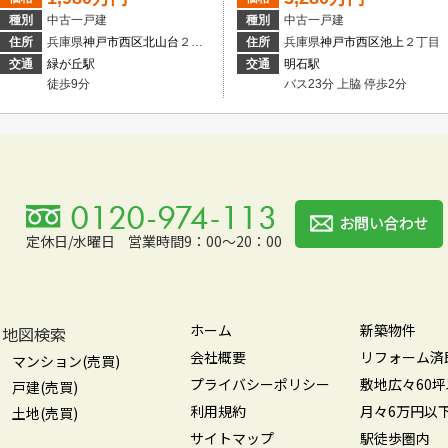
種別
中古一戸建
種別
中古一戸建
住所
兵庫県
神戸市西区
北山台
２丁目
住所
兵庫県
神戸市西区
池上
２丁目
交通
緑が丘駅
交通
明石駅
徒歩9分
バス23分 上脇 停歩2分
定休日/水曜日
営業時間9：00～20：00
ホーム
新築物件
地図検索
会社概要
リフォーム済
マンション(売買)
プライバシーポリシー
敷地広々60
戸建(売買)
利用規約
月々6万円以
土地(売買)
サイトマップ
駅徒歩圏内