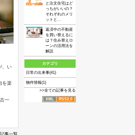
と注文住宅はど
っちがいいの？
それぞれのメリ
ットと...
返済中の不動産
を買い替えるに
は？住み替えロ
ーンの活用法を
解説
カテゴリ
が、い
日常の出来事(41)
物件情報(1)
肉を楽
>>全ての記事を見る
XML
RSS2.0
古一
記事一覧