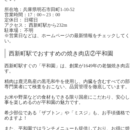
所在地：兵庫県明石市田町1-10-52
営業時間：17：00～23：00
定休日： 日曜日
アクセス： 西新町駅から232m
駐車場： 不明
※営業日などは、ホームページの最新情報をチェックしてく
い。
西新町駅でおすすめの焼き肉店②平和園
西新町駅すぐの「平和園」は、創業が1649年の老舗焼き肉
す。
精肉は鹿児島産の黒毛和牛を使用し、内臓を含むすべての部
専門業者にて検査をおこない、品質管理を徹底しています。
お米や野菜などの食材もできる限り国産にこだわり、安心し
事を楽しめるのが平和園の魅力です。
希少部位である「ザブトン」や「ミスジ」も、お手頃価格で
めますよ！
また、平和園ではランチメニューも提供しており、お得に焼