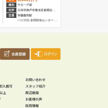
種別
中古一戸建
住所
兵庫県
神戸市垂水区
多聞台
２丁目
交通
学園都市駅
バス15分 多聞団地センター 停歩5分
お問い合わせ
即入居可
スタッフ紹介
坪以上
周辺施設
下
お客様の声
採用情報