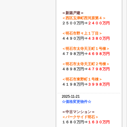
＝新築戸建＝
＜
西区玉津町西河原第４
＞
２５００万円⇒
２４００
万円
＜
明石市野々上１丁目
＞
４４９０万円⇒
４３８０
万円
＜
明石市太寺天王町１号棟
＞
４７９８万円⇒
４６９８
万円
＜
明石市太寺天王町２号棟
＞
４８９８万円⇒
４７９８
万円
＜
明石市東野町１号棟
＞
４１９８万円⇒
３９９８
万円
2025-11-21
☆価格変更物件☆
＝中古マンション＝
＜パークサイド明石＞
１６８０万円⇒
１６３０
万円