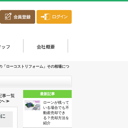
タッフ
会社概要
の「ローコストリフォーム」その相場につ
最新記事
記事一覧
へ ≫
ローンが残って
いる場合でも不
動産売却でき
場に
る？売却方法を
紹介