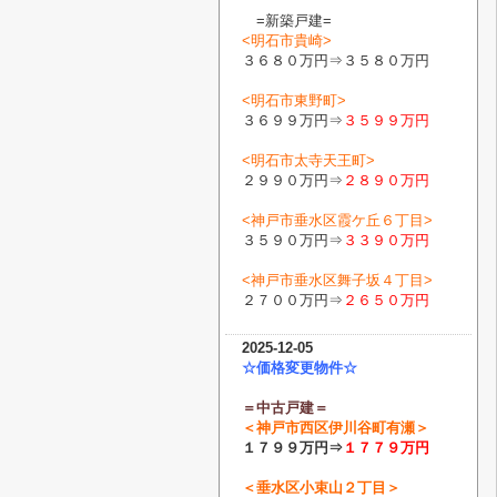
=新築戸建=
<明石市貴崎>
３６８０万円⇒３５８０万円
<明石市東野町>
３６９９万円⇒
３５９９万円
<明石市太寺天王町>
２９９０万円⇒
２８９０万円
<神戸市垂水区霞ケ丘６丁目>
３５９０万円⇒
３３９０万円
<神戸市垂水区舞子坂４丁目>
２７００万円⇒
２６５０万円
2025-12-05
☆価格変更物件☆
＝中古戸建＝
＜
神戸市西区伊川谷町有瀬
＞
１７９９万円⇒
１７７９
万円
＜
垂水区小束山２丁目
＞