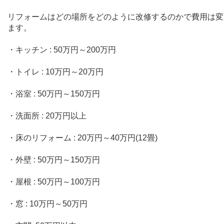
リフォームはどの場所をどのように改修するのかで費用は変
ます。
・キッチン
: 50
万円～
200
万円
・トイレ
: 10
万円～
20
万円
・浴室
: 50
万円～
150
万円
・洗面所
: 20
万円以上
・床のリフォーム
: 20
万円～
40
万円
(12
畳
)
・外壁
: 50
万円～
150
万円
・屋根
: 50
万円～
100
万円
・窓
: 10
万円～
50
万円