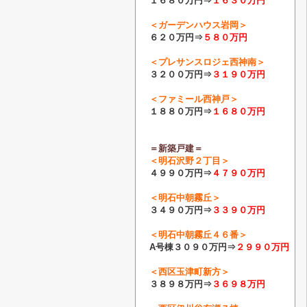
１６８０万円⇒
１６３０
万円
＜ガーデンハウス岩岡＞
６２０万円⇒
５８０万円
＜プレサンスロジェ西神南＞
３２００万円⇒
３１９０万円
＜ファミール西神戸＞
１８８０万円⇒
１６８０万円
＝新築戸建＝
＜明石沢野２丁目＞
４９９０万円⇒
４７９０
万円
＜明石中朝霧丘＞
３４９０万円⇒
３３９０万円
＜明石中朝霧丘４６番＞
A号棟
３０９０万円⇒
２９９０万円
＜西区玉津町新方＞
３８９８万円⇒
３６９８万円