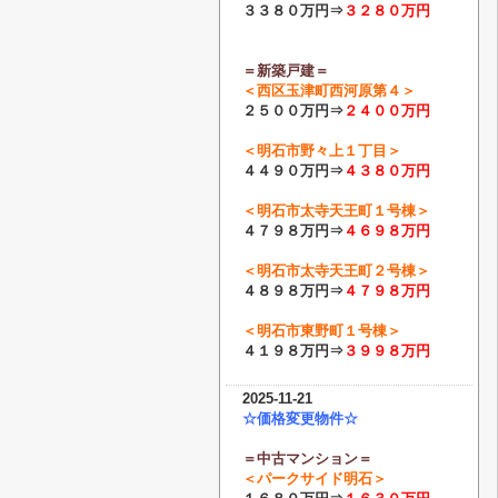
３３８０万円⇒
３２８０
万円
＝新築戸建＝
＜
西区玉津町西河原第４
＞
２５００万円⇒
２４００
万円
＜
明石市野々上１丁目
＞
４４９０万円⇒
４３８０
万円
＜
明石市太寺天王町１号棟
＞
４７９８万円⇒
４６９８
万円
＜
明石市太寺天王町２号棟
＞
４８９８万円⇒
４７９８
万円
＜
明石市東野町１号棟
＞
４１９８万円⇒
３９９８
万円
2025-11-21
☆価格変更物件☆
＝中古マンション＝
＜パークサイド明石＞