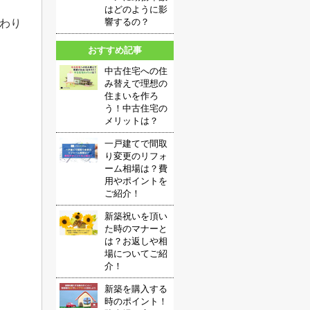
はどのように影
響するの？
わり
おすすめ記事
中古住宅への住
み替えで理想の
住まいを作ろ
う！中古住宅の
メリットは？
一戸建てで間取
り変更のリフォ
ーム相場は？費
用やポイントを
ご紹介！
新築祝いを頂い
た時のマナーと
は？お返しや相
場についてご紹
介！
新築を購入する
時のポイント！