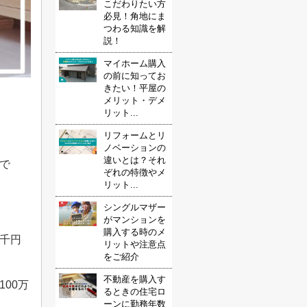
こだわりたい方
必見！角地にま
つわる知識を解
説！
マイホーム購入
の前に知ってお
きたい！平屋の
メリット・デメ
リット...
リフォームとリ
ノベーションの
違いとは？それ
で
ぞれの特徴やメ
リット...
シングルマザー
がマンションを
購入する時のメ
千円
リットや注意点
をご紹介
不動産を購入す
100
万
るときの住宅ロ
ーンに勤務年数