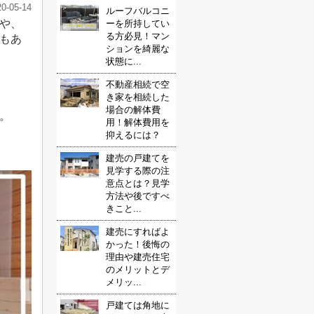
20-05-14
ルーフバルコニ
や、
ーを所持してい
る方必見！マン
もあ
ションを綺麗な
状態に...
不動産相続で空
き家を相続した
場合の解体費
。
用！解体費用を
抑えるには？
建売の戸建てを
見学する際の注
意点とは？見学
方法や後ですべ
きこと...
建売にすればよ
かった！後悔の
理由や建売住宅
のメリットとデ
メリッ...
戸建ては角地に