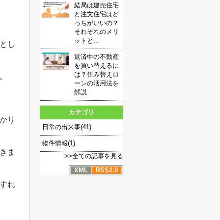
結局は建売住宅
と注文住宅はど
っちがいいの？
それぞれのメリ
ットと...
とし
返済中の不動産
を買い替えるに
は？住み替えロ
。
ーンの活用法を
解説
カテゴリ
かり
日常の出来事(41)
物件情報(1)
きま
>>全ての記事を見る
XML
RSS2.0
すれ