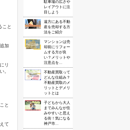
駐車場の広さや
レイアウトに注
目しよう
遠方にある不動
ること
産を売却する方
法をご紹介
マンションは売
追加
却前にリフォー
ムする方が良
い？メリットや
注意点を...
にリ
い。
不動産買取って
どんな仕組み？
不動産買取のメ
リットとデメリ
ットとは
子どもから大人
こと
までみんなが住
みやすいと思え
る街！気になる
神戸市...
えて