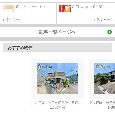
床をリフォーム！フ...
利用しなきゃ損！明...
＜ 前のページ
＞次のページ
記事一覧ページへ
おすすめ物件
中古戸建 神戸市西区伊川谷町有瀬
1,380万円
1,9