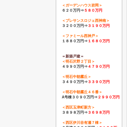
＜ガーデンハウス岩岡＞
６２０万円⇒
５８０万円
＜プレサンスロジェ西神南＞
３２００万円⇒
３１９０万円
＜ファミール西神戸＞
１８８０万円⇒
１６８０万円
＝新築戸建＝
＜明石沢野２丁目＞
４９９０万円⇒
４７９０
万円
＜明石中朝霧丘＞
３４９０万円⇒
３３９０万円
＜明石中朝霧丘４６番＞
A号棟
３０９０万円⇒
２９９０万円
＜西区玉津町新方＞
３８９８万円⇒
３６９８万円
＜西区伊川谷有瀬７棟＞