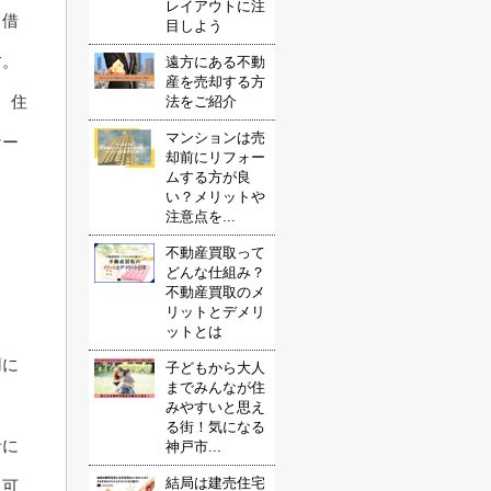
レイアウトに注
、借
目しよう
す。
遠方にある不動
産を売却する方
、住
法をご紹介
マンションは売
ケー
却前にリフォー
ムする方が良
い？メリットや
注意点を...
不動産買取って
どんな仕組み？
不動産買取のメ
リットとデメリ
ットとは
用に
子どもから大人
までみんなが住
みやすいと思え
る街！気になる
者に
神戸市...
結局は建売住宅
る可