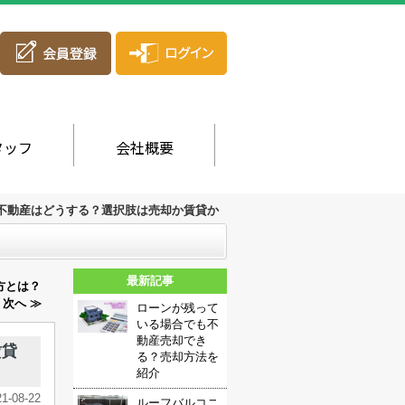
タッフ
会社概要
不動産はどうする？選択肢は売却か賃貸か
最新記事
方とは？
次へ ≫
ローンが残って
いる場合でも不
動産売却でき
賃貸
る？売却方法を
紹介
21-08-22
ルーフバルコニ