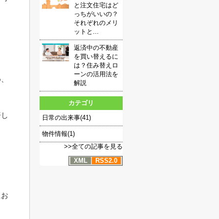
と注文住宅はど
っちがいいの？
それぞれのメリ
ットと...
返済中の不動産
を買い替えるに
は？住み替えロ
ーンの活用法を
め、
解説
カテゴリ
済し
日常の出来事(41)
物件情報(1)
>>全ての記事を見る
XML
RSS2.0
にお