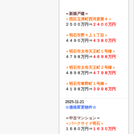
＝新築戸建＝
＜
西区玉津町西河原第４
＞
２５００万円⇒
２４００
万円
＜
明石市野々上１丁目
＞
４４９０万円⇒
４３８０
万円
＜
明石市太寺天王町１号棟
＞
４７９８万円⇒
４６９８
万円
＜
明石市太寺天王町２号棟
＞
４８９８万円⇒
４７９８
万円
＜
明石市東野町１号棟
＞
４１９８万円⇒
３９９８
万円
2025-11-21
☆価格変更物件☆
＝中古マンション＝
＜パークサイド明石＞
１６８０万円⇒
１６３０
万円