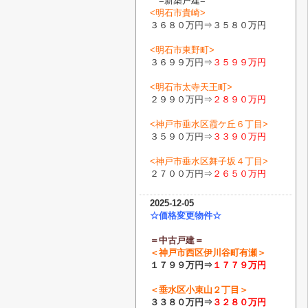
=新築戸建=
<明石市貴崎>
３６８０万円⇒３５８０万円
<明石市東野町>
３６９９万円⇒
３５９９万円
<明石市太寺天王町>
２９９０万円⇒
２８９０万円
<神戸市垂水区霞ケ丘６丁目>
３５９０万円⇒
３３９０万円
<神戸市垂水区舞子坂４丁目>
２７００万円⇒
２６５０万円
2025-12-05
☆価格変更物件☆
＝中古戸建＝
＜
神戸市西区伊川谷町有瀬
＞
１７９９万円⇒
１７７９
万円
＜
垂水区小束山２丁目
＞
３３８０万円⇒
３２８０
万円