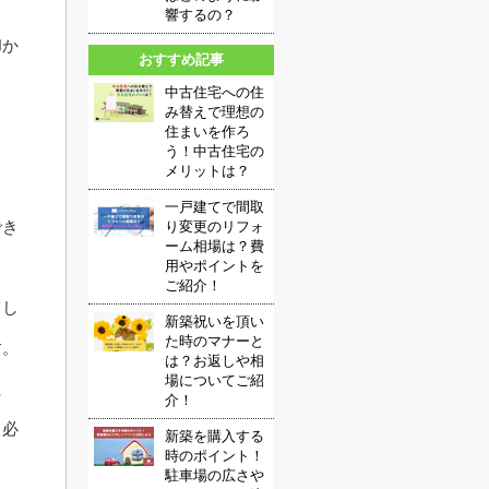
響するの？
却か
おすすめ記事
中古住宅への住
み替えで理想の
住まいを作ろ
う！中古住宅の
メリットは？
一戸建てで間取
でき
り変更のリフォ
ーム相場は？費
用やポイントを
ご紹介！
てし
新築祝いを頂い
た時のマナーと
す。
は？お返しや相
場についてご紹
た
介！
る必
新築を購入する
時のポイント！
駐車場の広さや