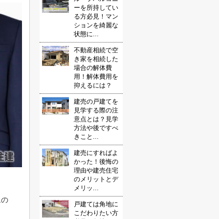
ーを所持してい
る方必見！マン
ションを綺麗な
状態に...
不動産相続で空
き家を相続した
場合の解体費
用！解体費用を
抑えるには？
建売の戸建てを
見学する際の注
意点とは？見学
方法や後ですべ
きこと...
建売にすればよ
かった！後悔の
理由や建売住宅
のメリットとデ
メリッ...
ムの
戸建ては角地に
こだわりたい方