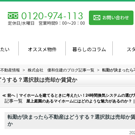
定休日/水曜日
営業時間9：00～20：00
たい
オススメ物件
暮らしのコラム
ス
の不動産情報
>
株式会社 優和住建のブログ記事一覧
>
転勤が決まったら
どうする？選択肢は売却か賃貸か
≪ 前へ｜マイホームを建てるときに考えたい！24時間換気システムの選び
記事一覧
屋上庭園のあるマイホームにはどのような魅力があるのか？｜
転勤が決まったら不動産はどうする？選択肢は売却か
か
20