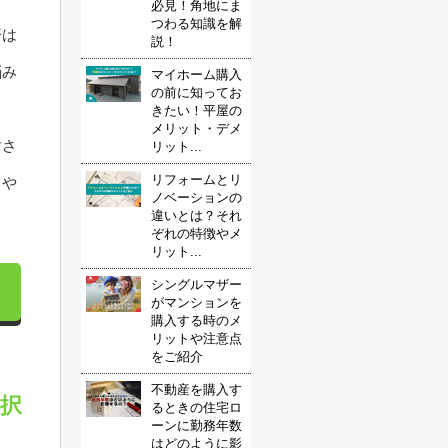
必見！角地にま
つわる知識を解
済は
説！
悩み
マイホーム購入
の前に知ってお
きたい！平屋の
メリット・デメ
討さ
リット...
リフォームとリ
トや
ノベーションの
違いとは？それ
ぞれの特徴やメ
リット...
シングルマザー
がマンションを
購入する時のメ
リットや注意点
をご紹介
不動産を購入す
択
るときの住宅ロ
ーンに勤務年数
はどのように影