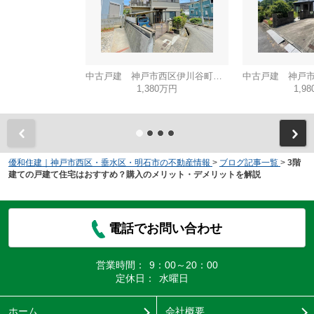
中古戸建 神戸市西区伊川谷町有瀬
1,380万円
1,9
優和住建｜神戸市西区・垂水区・明石市の不動産情報
>
ブログ記事一覧
>
3階
建ての戸建て住宅はおすすめ？購入のメリット・デメリットを解説
電話でお問い合わせ
営業時間：
9：00～20：00
定休日：
水曜日
ホーム
会社概要