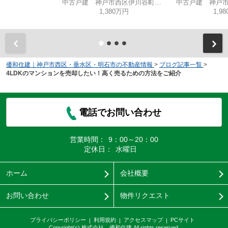
中古戸建 神戸市西区伊川谷町有瀬
1,380万円
1,9
優和住建｜神戸市西区・垂水区・明石市の不動産情報
>
ブログ記事一覧
>
4LDKのマンションを売却したい！高く売るための方法をご紹介
電話でお問い合わせ
営業時間：
9：00～20：00
定休日：
水曜日
ホーム
会社概要
お問い合わせ
物件リクエスト
プライバシーポリシー
利用規約
アクセスマップ
PCサイト
Copyright(c) 株式会社 優和住建 All rights reserved.